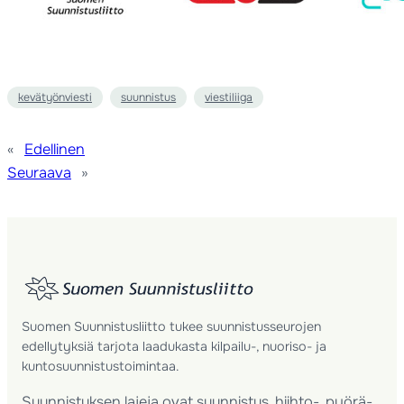
kevätyönviesti
suunnistus
viestiliiga
«
Edellinen
Seuraava
»
Suomen Suunnistusliitto tukee suunnistusseurojen
edellytyksiä tarjota laadukasta kilpailu-, nuoriso- ja
kuntosuunnistustoimintaa.
Suunnistuksen lajeja ovat suunnistus, hiihto-, pyörä-