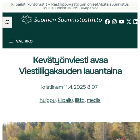
Kilpailut, kuntorastit – Rastilippu
Rastilipun ohjeet
Aloita suunnistus
Koulusuunnistus
Fin5
Kuvapankki
Etsi
VALIKKO
Kevätyönviesti avaa
Viestiliigakauden lauantaina
kristiinam
·
11.4.2025 8:07
·
huippu
, 
kilpailu
, 
liitto
, 
media