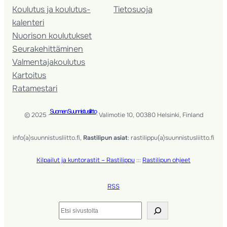
Koulutus ja koulutus­
Tietosuoja
kalenteri
Nuorison koulutukset
Seura­kehittäminen
Valmentaja­koulutus
Kartoitus
Ratamestari
Suomen Suunnistusliitto
© 2025 ·
· Valimotie 10, 00380 Helsinki, Finland
info(a)suunnistusliitto.fi,
Rastilipun asiat
: rastilippu(a)suunnistusliitto.fi
Kilpailut ja kuntorastit – Rastilippu
:::
Rastilipun ohjeet
RSS
Etsi