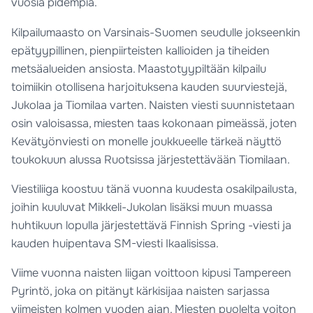
vuosia pidempiä.
Kilpailumaasto on Varsinais-Suomen seudulle jokseenkin
epätyypillinen, pienpiirteisten kallioiden ja tiheiden
metsäalueiden ansiosta. Maastotyypiltään kilpailu
toimiikin otollisena harjoituksena kauden suurviestejä,
Jukolaa ja Tiomilaa varten. Naisten viesti suunnistetaan
osin valoisassa, miesten taas kokonaan pimeässä, joten
Kevätyönviesti on monelle joukkueelle tärkeä näyttö
toukokuun alussa Ruotsissa järjestettävään Tiomilaan.
Viestiliiga koostuu tänä vuonna kuudesta osakilpailusta,
joihin kuuluvat Mikkeli-Jukolan lisäksi muun muassa
huhtikuun lopulla järjestettävä Finnish Spring -viesti ja
kauden huipentava SM-viesti Ikaalisissa.
Viime vuonna naisten liigan voittoon kipusi Tampereen
Pyrintö, joka on pitänyt kärkisijaa naisten sarjassa
viimeisten kolmen vuoden ajan. Miesten puolelta voiton