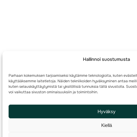
Hallinnoi suostumusta
Parhaan kokemuksen tarjoamiseksi käytämme teknologioita, kuten evästeit
käyttääksemme laitetietoja. Näiden tekniikoiden hyväksyminen antaa meille
kuten selauskäyttäytymistä tai yksilöllisiä tunnuksia tällä sivustolla. Su
voi vaikuttaa sivuston ominaisuuksiin ja toimintoihin.
Hyväksy
Kiellä