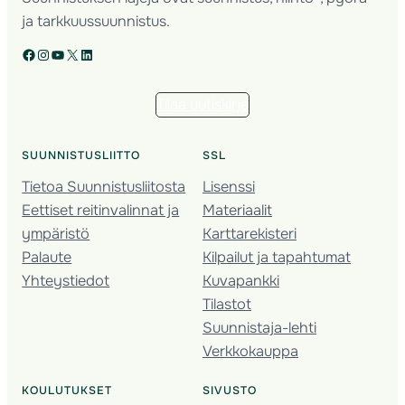
ja tarkkuussuunnistus.
Facebook
Instagram
YouTube
X
LinkedIn
Tilaa uutiskirje
SUUNNISTUSLIITTO
SSL
Tietoa Suunnistusliitosta
Lisenssi
Eettiset reitinvalinnat ja
Materiaalit
ympäristö
Karttarekisteri
Palaute
Kilpailut ja tapahtumat
Yhteystiedot
Kuvapankki
Tilastot
Suunnistaja-lehti
Verkkokauppa
KOULUTUKSET
SIVUSTO