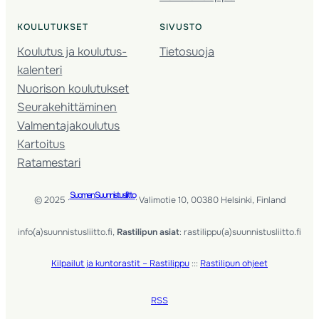
KOULUTUKSET
SIVUSTO
Koulutus ja koulutus­
Tietosuoja
kalenteri
Nuorison koulutukset
Seura­kehittäminen
Valmentaja­koulutus
Kartoitus
Ratamestari
Suomen Suunnistusliitto
© 2025 ·
· Valimotie 10, 00380 Helsinki, Finland
info(a)suunnistusliitto.fi,
Rastilipun asiat
: rastilippu(a)suunnistusliitto.fi
Kilpailut ja kuntorastit – Rastilippu
:::
Rastilipun ohjeet
RSS