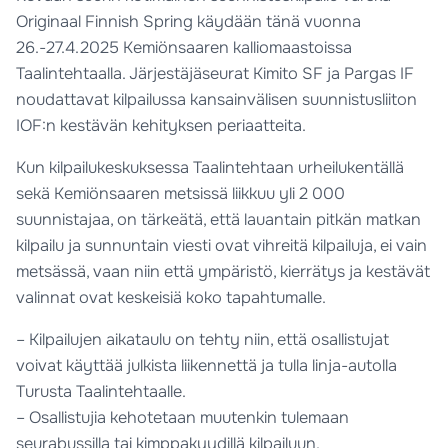
Originaal Finnish Spring käydään tänä vuonna
26.-27.4.2025 Kemiönsaaren kalliomaastoissa
Taalintehtaalla. Järjestäjäseurat Kimito SF ja Pargas IF
noudattavat kilpailussa kansainvälisen suunnistusliiton
IOF:n kestävän kehityksen periaatteita.
Kun kilpailukeskuksessa Taalintehtaan urheilukentällä
sekä Kemiönsaaren metsissä liikkuu yli 2 000
suunnistajaa, on tärkeätä, että lauantain pitkän matkan
kilpailu ja sunnuntain viesti ovat vihreitä kilpailuja, ei vain
metsässä, vaan niin että ympäristö, kierrätys ja kestävät
valinnat ovat keskeisiä koko tapahtumalle.
– Kilpailujen aikataulu on tehty niin, että osallistujat
voivat käyttää julkista liikennettä ja tulla linja-autolla
Turusta Taalintehtaalle.
– Osallistujia kehotetaan muutenkin tulemaan
seurabussilla tai kimppakyydillä kilpailuun.