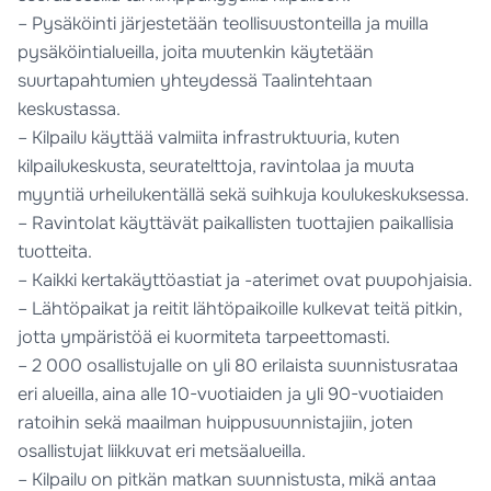
– Pysäköinti järjestetään teollisuustonteilla ja muilla
pysäköintialueilla, joita muutenkin käytetään
suurtapahtumien yhteydessä Taalintehtaan
keskustassa.
– Kilpailu käyttää valmiita infrastruktuuria, kuten
kilpailukeskusta, seuratelttoja, ravintolaa ja muuta
myyntiä urheilukentällä sekä suihkuja koulukeskuksessa.
– Ravintolat käyttävät paikallisten tuottajien paikallisia
tuotteita.
– Kaikki kertakäyttöastiat ja -aterimet ovat puupohjaisia.
– Lähtöpaikat ja reitit lähtöpaikoille kulkevat teitä pitkin,
jotta ympäristöä ei kuormiteta tarpeettomasti.
– 2 000 osallistujalle on yli 80 erilaista suunnistusrataa
eri alueilla, aina alle 10-vuotiaiden ja yli 90-vuotiaiden
ratoihin sekä maailman huippusuunnistajiin, joten
osallistujat liikkuvat eri metsäalueilla.
– Kilpailu on pitkän matkan suunnistusta, mikä antaa