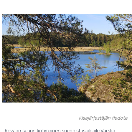
Kisajärjestäjän tiedote
Kevään suurin kotimainen suunnistuskilpailu Värska