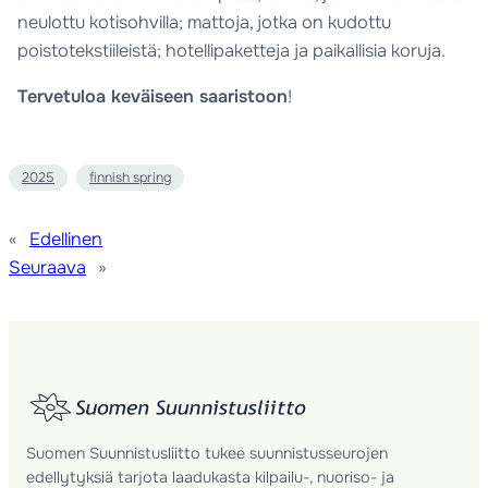
neulottu kotisohvilla; mattoja, jotka on kudottu
poistotekstiileistä; hotellipaketteja ja paikallisia koruja.
Tervetuloa keväiseen saaristoon
!
2025
finnish spring
«
Edellinen
Seuraava
»
Suomen Suunnistusliitto tukee suunnistusseurojen
edellytyksiä tarjota laadukasta kilpailu-, nuoriso- ja