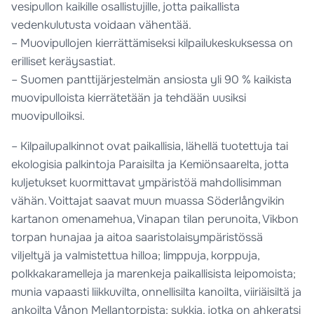
vesipullon kaikille osallistujille, jotta paikallista
vedenkulutusta voidaan vähentää.
– Muovipullojen kierrättämiseksi kilpailukeskuksessa on
erilliset keräysastiat.
– Suomen panttijärjestelmän ansiosta yli 90 % kaikista
muovipulloista kierrätetään ja tehdään uusiksi
muovipulloiksi.
– Kilpailupalkinnot ovat paikallisia, lähellä tuotettuja tai
ekologisia palkintoja Paraisilta ja Kemiönsaarelta, jotta
kuljetukset kuormittavat ympäristöä mahdollisimman
vähän. Voittajat saavat muun muassa Söderlångvikin
kartanon omenamehua, Vinapan tilan perunoita, Vikbon
torpan hunajaa ja aitoa saaristolaisympäristössä
viljeltyä ja valmistettua hilloa; limppuja, korppuja,
polkkakaramelleja ja marenkeja paikallisista leipomoista;
munia vapaasti liikkuvilta, onnellisilta kanoilta, viiriäisiltä ja
ankoilta Vånon Mellantorpista; sukkia, jotka on ahkeratsi