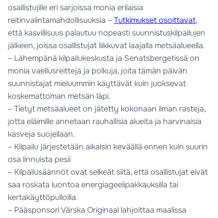
osallistujille eri sarjoissa monia erilaisia
reitinvalintamahdollisuuksia –
Tutkimukset osoittavat
,
että kasvillisuus palautuu nopeasti suunnistuskilpailujen
jälkeen, joissa osallistujat liikkuvat laajalla metsäalueella.
– Lähempänä kilpailukeskusta ja Senatsbergetissä on
monia vaellusreittejä ja polkuja, joita tämän päivän
suunnistajat mieluummin käyttävät kuin juoksevat
koskemattoman metsän läpi.
– Tietyt metsäalueet on jätetty kokonaan ilman rasteja,
jotta eläimille annetaan rauhallisia alueita ja harvinaisia
kasveja suojellaan.
– Kilpailu järjestetään aikaisin keväällä ennen kuin suurin
osa linnuista pesii
– Kilpailusäännöt ovat selkeät siitä, että osallistujat eivät
saa roskata luontoa energiageelipakkauksilla tai
kertakäyttöpulloilla.
– Pääsponsori Värska Originaal lahjoittaa maalissa