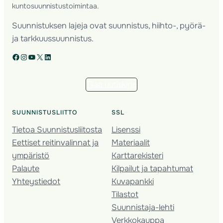
kuntosuunnistustoimintaa.
Suunnistuksen lajeja ovat suunnistus, hiihto-, pyörä-
ja tarkkuussuunnistus.
Facebook
Instagram
YouTube
X
LinkedIn
Tilaa uutiskirje
SUUNNISTUSLIITTO
SSL
Tietoa Suunnistusliitosta
Lisenssi
Eettiset reitinvalinnat ja
Materiaalit
ympäristö
Karttarekisteri
Palaute
Kilpailut ja tapahtumat
Yhteystiedot
Kuvapankki
Tilastot
Suunnistaja-lehti
Verkkokauppa