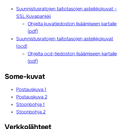
Suunnistusratojen taitotasojen asteikkokuvat –
SSL Kuvapankki
Ohjeita kuvatiedoston lisäämiseen kartalle
(pdf)
Suunnistusratojen taitotasojen asteikkokuvat
(ocd)
Ohjeita ocd-tiedoston lisäämiseen kartalle
(pdf)
Some-kuvat
Postauskuva 1
Postauskuva 2
Stooripohja 1
Stooripohja 2
Verkkolähteet