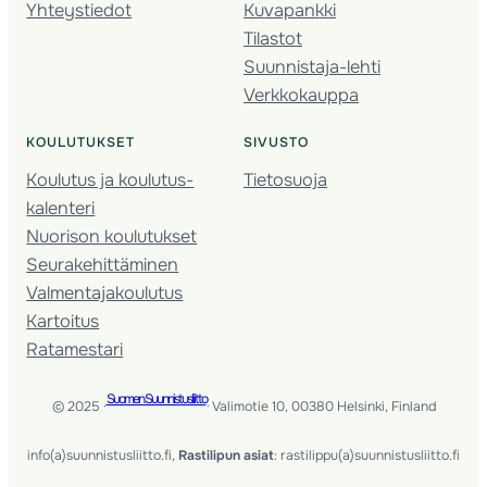
Yhteystiedot
Kuvapankki
Tilastot
Suunnistaja-lehti
Verkkokauppa
KOULUTUKSET
SIVUSTO
Koulutus ja koulutus­
Tietosuoja
kalenteri
Nuorison koulutukset
Seura­kehittäminen
Valmentaja­koulutus
Kartoitus
Ratamestari
Suomen Suunnistusliitto
© 2025 ·
· Valimotie 10, 00380 Helsinki, Finland
info(a)suunnistusliitto.fi,
Rastilipun asiat
: rastilippu(a)suunnistusliitto.fi