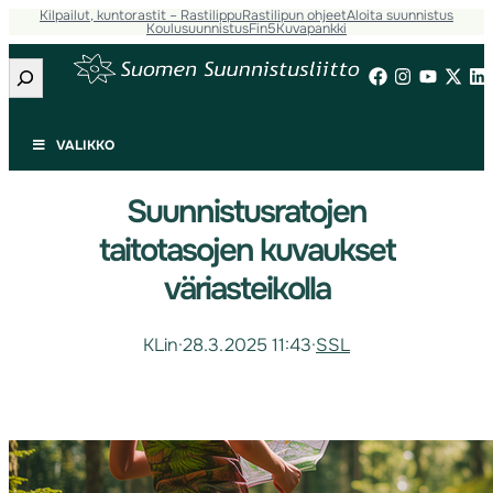
Kilpailut, kuntorastit – Rastilippu
Rastilipun ohjeet
Aloita suunnistus
Koulusuunnistus
Fin5
Kuvapankki
Etsi
VALIKKO
Suunnistusratojen
taitotasojen kuvaukset
väriasteikolla
KLin
·
28.3.2025 11:43
·
SSL