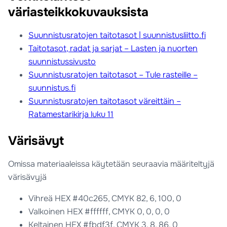
väriasteikkokuvauksista
Suunnistusratojen taitotasot | suunnistusliitto.fi
Taitotasot, radat ja sarjat – Lasten ja nuorten
suunnistussivusto
Suunnistusratojen taitotasot – Tule rasteille –
suunnistus.fi
Suunnistusratojen taitotasot väreittäin –
Ratamestarikirja luku 11
Värisävyt
Omissa materiaaleissa käytetään seuraavia määriteltyjä
värisävyjä
Vihreä HEX #40c265, CMYK 82, 6, 100, 0
Valkoinen HEX #ffffff, CMYK 0, 0, 0, 0
Keltainen HEX #fbdf3f, CMYK 3, 8, 86, 0