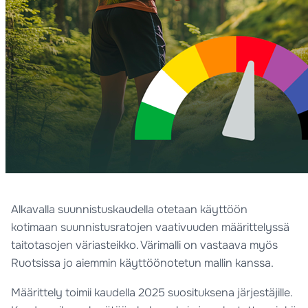
Alkavalla suunnistuskaudella otetaan käyttöön
kotimaan suunnistusratojen vaativuuden määrittelyssä
taitotasojen väriasteikko. Värimalli on vastaava myös
Ruotsissa jo aiemmin käyttöönotetun mallin kanssa.
Määrittely toimii kaudella 2025 suosituksena järjestäjille.