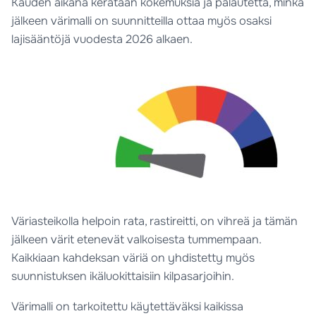
Kauden aikana kerätään kokemuksia ja palautetta, minkä
jälkeen värimalli on suunnitteilla ottaa myös osaksi
lajisääntöjä vuodesta 2026 alkaen.
Väriasteikolla helpoin rata, rastireitti, on vihreä ja tämän
jälkeen värit etenevät valkoisesta tummempaan.
Kaikkiaan kahdeksan väriä on yhdistetty myös
suunnistuksen ikäluokittaisiin kilpasarjoihin.
Värimalli on tarkoitettu käytettäväksi kaikissa