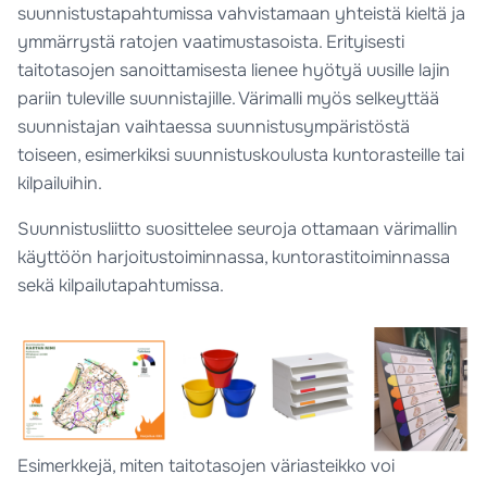
suunnistustapahtumissa vahvistamaan yhteistä kieltä ja
ymmärrystä ratojen vaatimustasoista. Erityisesti
taitotasojen sanoittamisesta lienee hyötyä uusille lajin
pariin tuleville suunnistajille. Värimalli myös selkeyttää
suunnistajan vaihtaessa suunnistusympäristöstä
toiseen, esimerkiksi suunnistuskoulusta kuntorasteille tai
kilpailuihin.
Suunnistusliitto suosittelee seuroja ottamaan värimallin
käyttöön harjoitustoiminnassa, kuntorastitoiminnassa
sekä kilpailutapahtumissa.
Esimerkkejä, miten taitotasojen väriasteikko voi