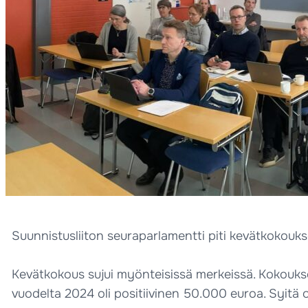
Suunnistusliiton seuraparlamentti piti kevätkokouk
Kevätkokous sujui myönteisissä merkeissä. Kokoukses
vuodelta 2024 oli positiivinen 50.000 euroa. Syitä o