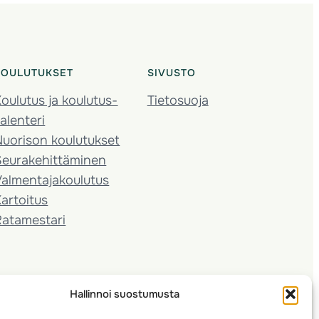
KOULUTUKSET
SIVUSTO
oulutus ja koulutus­
Tietosuoja
alenteri
Nuorison koulutukset
Seura­kehittäminen
almentaja­koulutus
artoitus
Ratamestari
Hallinnoi suostumusta