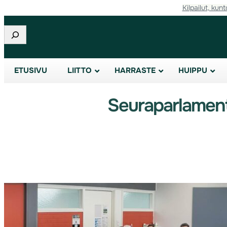
Kilpailut, kunt
Etsi
ETUSIVU
LIITTO
HARRASTE
HUIPPU
Seuraparlamentt