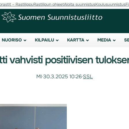
orastit – Rastilippu
Rastilipun ohjeet
Aloita suunnistus
Koulusuunnistus
F
NUORISO
KILPAILU
KARTTA
MEDIA
S
i vahvisti positiivisen tuloks
MI
·
30.3.2025 10:26
·
SSL