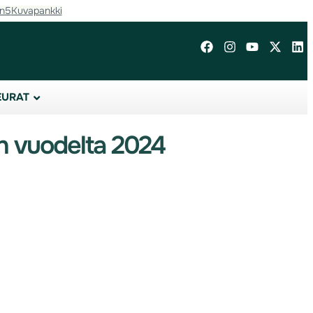
in5
Kuvapankki
EURAT
en vuodelta 2024