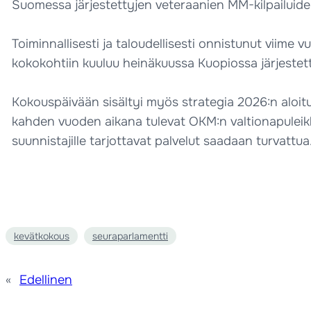
Suomessa järjestettyjen veteraanien MM-kilpailuiden
Toiminnallisesti ja taloudellisesti onnistunut viime 
kokokohtiin kuuluu heinäkuussa Kuopiossa järjestet
Kokouspäivään sisältyi myös strategia 2026:n aloit
kahden vuoden aikana tulevat OKM:n valtionapuleikka
suunnistajille tarjottavat palvelut saadaan turvatt
kevätkokous
seuraparlamentti
«
Edellinen