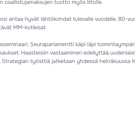
 osallistujamaksujen tuotto myös liitolle.
vuosi antaa hyvät lähtökohdat tulevalle vuodelle. 80-vuo
tävät MM-kotikisat.
usseminaari. Seuraparlamentti käpi läpi toimintaympä
ukset. Haasteisiin vastaaminen edellyttää uudenlaista 
ua. Strategian työstöä jatketaan yhdessä heinäkuussa 