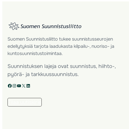
Suomen Suunnistusliitto tukee suunnistusseurojen
edellytyksiä tarjota laadukasta kilpailu-, nuoriso- ja
kuntosuunnistustoimintaa.
Suunnistuksen lajeja ovat suunnistus, hiihto-,
pyörä- ja tarkkuussuunnistus.
Facebook
Instagram
YouTube
X
LinkedIn
Tilaa uutiskirje