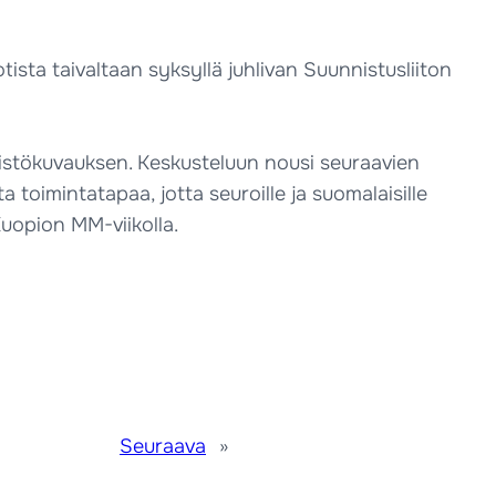
tista taivaltaan syksyllä juhlivan Suunnistusliiton
ristökuvauksen. Keskusteluun nousi seuraavien
toimintatapaa, jotta seuroille ja suomalaisille
Kuopion MM-viikolla.
Seuraava
»