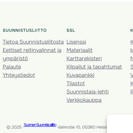
SUUNNISTUSLIITTO
SSL
Tietoa Suunnistusliitosta
Lisenssi
K
Eettiset reitinvalinnat ja
Materiaalit
k
ympäristö
Karttarekisteri
Palaute
Kilpailut ja tapahtumat
Yhteystiedot
Kuvapankki
V
Tilastot
K
Suunnistaja-lehti
Verkkokauppa
Suomen Suunnistusliitto
© 2025 ·
· Valimotie 10, 00380 Helsinki, Finland