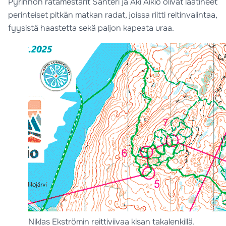
Pyrinnön ratamestarit Santeri ja Aki Aikio olivat laatineet
perinteiset pitkän matkan radat, joissa riitti reitinvalintaa,
fyysistä haastetta sekä paljon kapeata uraa.
Niklas Ekströmin reittiviivaa kisan takalenkillä.