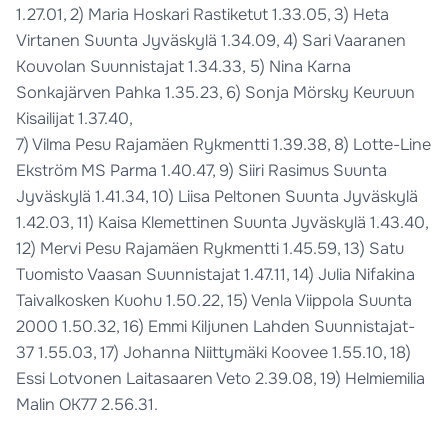
1.27.01, 2) Maria Hoskari Rastiketut 1.33.05, 3) Heta
Virtanen Suunta Jyväskylä 1.34.09, 4) Sari Vaaranen
Kouvolan Suunnistajat 1.34.33, 5) Nina Karna
Sonkajärven Pahka 1.35.23, 6) Sonja Mörsky Keuruun
Kisailijat 1.37.40,
7) Vilma Pesu Rajamäen Rykmentti 1.39.38, 8) Lotte-Line
Ekström MS Parma 1.40.47, 9) Siiri Rasimus Suunta
Jyväskylä 1.41.34, 10) Liisa Peltonen Suunta Jyväskylä
1.42.03, 11) Kaisa Klemettinen Suunta Jyväskylä 1.43.40,
12) Mervi Pesu Rajamäen Rykmentti 1.45.59, 13) Satu
Tuomisto Vaasan Suunnistajat 1.47.11, 14) Julia Nifakina
Taivalkosken Kuohu 1.50.22, 15) Venla Viippola Suunta
2000 1.50.32, 16) Emmi Kiljunen Lahden Suunnistajat-
37 1.55.03, 17) Johanna Niittymäki Koovee 1.55.10, 18)
Essi Lotvonen Laitasaaren Veto 2.39.08, 19) Helmiemilia
Malin OK77 2.56.31.