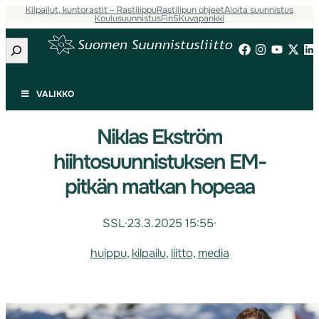
Kilpailut, kuntorastit – Rastilippu
Rastilipun ohjeet
Aloita suunnistus
Koulusuunnistus
Fin5
Kuvapankki
Etsi
VALIKKO
Niklas Ekström
hiihtosuunnistuksen EM-
pitkän matkan hopeaa
SSL
·
23.3.2025 15:55
·
huippu
, 
kilpailu
, 
liitto
, 
media