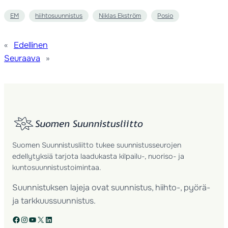
EM
hiihtosuunnistus
Niklas Ekström
Posio
«
Edellinen
Seuraava
»
Suomen Suunnistusliitto tukee suunnistusseurojen
edellytyksiä tarjota laadukasta kilpailu-, nuoriso- ja
kuntosuunnistustoimintaa.
Suunnistuksen lajeja ovat suunnistus, hiihto-, pyörä-
ja tarkkuussuunnistus.
Facebook
Instagram
YouTube
X
LinkedIn