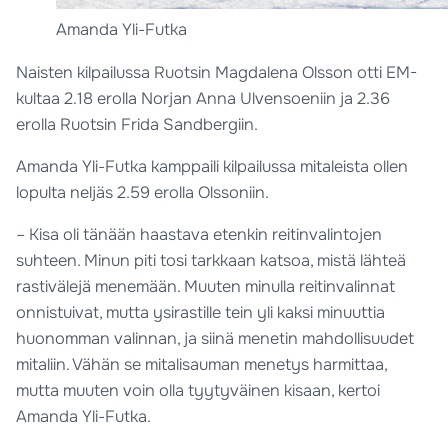
Amanda Yli-Futka
Naisten kilpailussa Ruotsin Magdalena Olsson otti EM-
kultaa 2.18 erolla Norjan Anna Ulvensoeniin ja 2.36
erolla Ruotsin Frida Sandbergiin.
Amanda Yli-Futka kamppaili kilpailussa mitaleista ollen
lopulta neljäs 2.59 erolla Olssoniin.
– Kisa oli tänään haastava etenkin reitinvalintojen
suhteen. Minun piti tosi tarkkaan katsoa, mistä lähteä
rastivälejä menemään. Muuten minulla reitinvalinnat
onnistuivat, mutta ysirastille tein yli kaksi minuuttia
huonomman valinnan, ja siinä menetin mahdollisuudet
mitaliin. Vähän se mitalisauman menetys harmittaa,
mutta muuten voin olla tyytyväinen kisaan, kertoi
Amanda Yli-Futka.