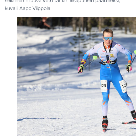
sellainen hiipuva veto tämän kisaputken päätteeksi,
kuvaili Aapo Viippola.