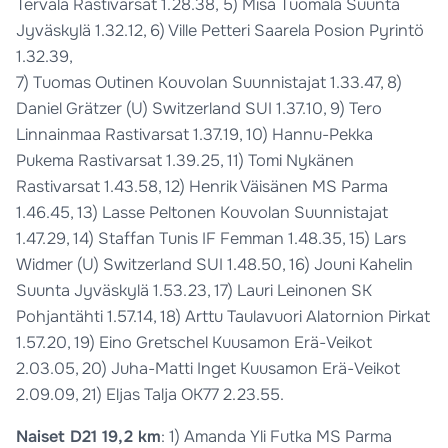
Tervala Rastivarsat 1.28.38, 5) Misa Tuomala Suunta
Jyväskylä 1.32.12, 6) Ville Petteri Saarela Posion Pyrintö
1.32.39,
7) Tuomas Outinen Kouvolan Suunnistajat 1.33.47, 8)
Daniel Grätzer (U) Switzerland SUI 1.37.10, 9) Tero
Linnainmaa Rastivarsat 1.37.19, 10) Hannu-Pekka
Pukema Rastivarsat 1.39.25, 11) Tomi Nykänen
Rastivarsat 1.43.58, 12) Henrik Väisänen MS Parma
1.46.45, 13) Lasse Peltonen Kouvolan Suunnistajat
1.47.29, 14) Staffan Tunis IF Femman 1.48.35, 15) Lars
Widmer (U) Switzerland SUI 1.48.50, 16) Jouni Kahelin
Suunta Jyväskylä 1.53.23, 17) Lauri Leinonen SK
Pohjantähti 1.57.14, 18) Arttu Taulavuori Alatornion Pirkat
1.57.20, 19) Eino Gretschel Kuusamon Erä-Veikot
2.03.05, 20) Juha-Matti Inget Kuusamon Erä-Veikot
2.09.09, 21) Eljas Talja OK77 2.23.55.
Naiset D21 19,2 km
: 1) Amanda Yli Futka MS Parma