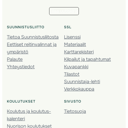
Tilaa uutiskirje
SUUNNISTUSLIITTO
SSL
Tietoa Suunnistusliitosta
Lisenssi
Eettiset reitinvalinnat ja
Materiaalit
ympäristö
Karttarekisteri
Palaute
Kilpailut ja tapahtumat
Yhteystiedot
Kuvapankki
Tilastot
Suunnistaja-lehti
Verkkokauppa
KOULUTUKSET
SIVUSTO
Koulutus ja koulutus­
Tietosuoja
kalenteri
Nuorison koulutukset