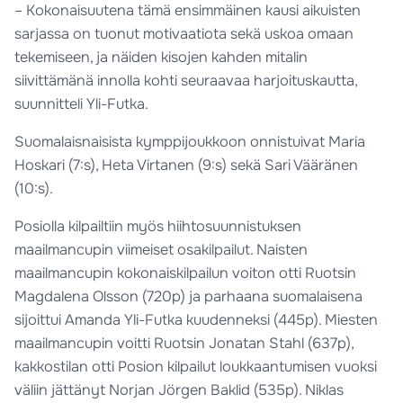
– Kokonaisuutena tämä ensimmäinen kausi aikuisten
sarjassa on tuonut motivaatiota sekä uskoa omaan
tekemiseen, ja näiden kisojen kahden mitalin
siivittämänä innolla kohti seuraavaa harjoituskautta,
suunnitteli Yli-Futka.
Suomalaisnaisista kymppijoukkoon onnistuivat Maria
Hoskari (7:s), Heta Virtanen (9:s) sekä Sari Vääränen
(10:s).
Posiolla kilpailtiin myös hiihtosuunnistuksen
maailmancupin viimeiset osakilpailut. Naisten
maailmancupin kokonaiskilpailun voiton otti Ruotsin
Magdalena Olsson (720p) ja parhaana suomalaisena
sijoittui Amanda Yli-Futka kuudenneksi (445p). Miesten
maailmancupin voitti Ruotsin Jonatan Stahl (637p),
kakkostilan otti Posion kilpailut loukkaantumisen vuoksi
väliin jättänyt Norjan Jörgen Baklid (535p). Niklas