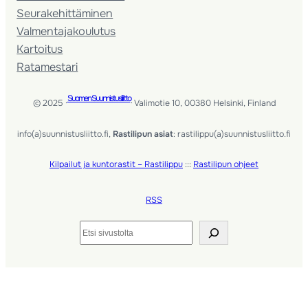
Seura­kehittäminen
Valmentaja­koulutus
Kartoitus
Ratamestari
Suomen Suunnistusliitto
© 2025 ·
· Valimotie 10, 00380 Helsinki, Finland
info(a)suunnistusliitto.fi,
Rastilipun asiat
: rastilippu(a)suunnistusliitto.fi
Kilpailut ja kuntorastit – Rastilippu
:::
Rastilipun ohjeet
RSS
Etsi