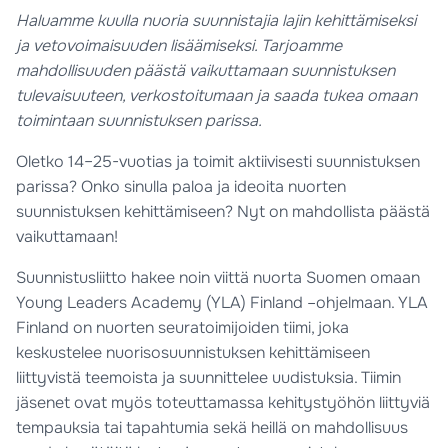
Haluamme kuulla nuoria suunnistajia lajin kehittämiseksi
ja vetovoimaisuuden lisäämiseksi. Tarjoamme
mahdollisuuden päästä vaikuttamaan suunnistuksen
tulevaisuuteen, verkostoitumaan ja saada tukea omaan
toimintaan suunnistuksen parissa.
Oletko 14–25-vuotias ja toimit aktiivisesti suunnistuksen
parissa? Onko sinulla paloa ja ideoita nuorten
suunnistuksen kehittämiseen? Nyt on mahdollista päästä
vaikuttamaan!
Suunnistusliitto hakee noin viittä nuorta Suomen omaan
Young Leaders Academy (YLA) Finland –ohjelmaan. YLA
Finland on nuorten seuratoimijoiden tiimi, joka
keskustelee nuorisosuunnistuksen kehittämiseen
liittyvistä teemoista ja suunnittelee uudistuksia. Tiimin
jäsenet ovat myös toteuttamassa kehitystyöhön liittyviä
tempauksia tai tapahtumia sekä heillä on mahdollisuus