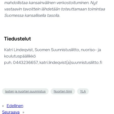
mahdollistaa kansainvälinen verkostoituminen. Nyt
vastaavin tavoittein lähdetään toteuttamaan toimintaa
Suomessa kansallisella tasolla.
Tiedustelut
Katri Lindeqvist, Suomen Suunnistusliitto, nuoriso- ja
koulutuspäällikkö
puh. 0443236657, katri.lindeqvist(a)suunnistusliitto.fi
lasten ja nuorten suunnistus
Nuorten tiimi
YLA
«
Edellinen
Seuraava
»