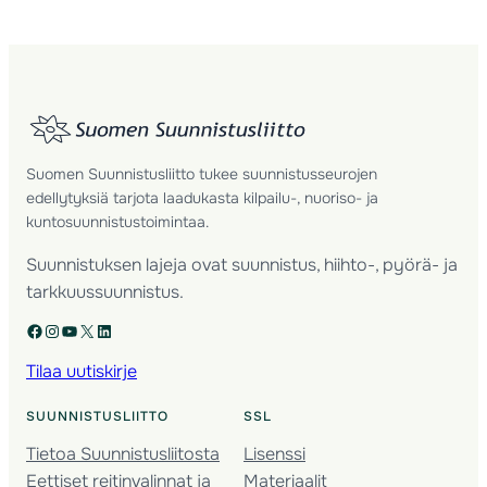
Suomen Suunnistusliitto tukee suunnistusseurojen
edellytyksiä tarjota laadukasta kilpailu-, nuoriso- ja
kuntosuunnistustoimintaa.
Suunnistuksen lajeja ovat suunnistus, hiihto-, pyörä- ja
tarkkuussuunnistus.
Facebook
Instagram
YouTube
X
LinkedIn
Tilaa uutiskirje
SUUNNISTUSLIITTO
SSL
Tietoa Suunnistusliitosta
Lisenssi
Eettiset reitinvalinnat ja
Materiaalit