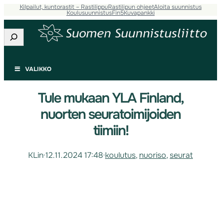
Kilpailut, kuntorastit – Rastilippu
Rastilipun ohjeet
Aloita suunnistus
Koulusuunnistus
Fin5
Kuvapankki
Etsi
VALIKKO
Tule mukaan YLA Finland,
nuorten seuratoimijoiden
tiimiin!
KLin
·
12.11.2024 17:48
·
koulutus
, 
nuoriso
, 
seurat