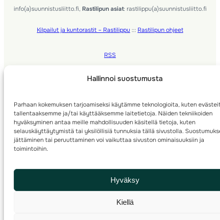
info(a)suunnistusliitto.fi,
Rastilipun asiat
: rastilippu(a)suunnistusliitto.fi
Kilpailut ja kuntorastit – Rastilippu
:::
Rastilipun ohjeet
RSS
Etsi
Hallinnoi suostumusta
Parhaan kokemuksen tarjoamiseksi käytämme teknologioita, kuten evästei
tallentaaksemme ja/tai käyttääksemme laitetietoja. Näiden tekniikoiden
hyväksyminen antaa meille mahdollisuuden käsitellä tietoja, kuten
selauskäyttäytymistä tai yksilöllisiä tunnuksia tällä sivustolla. Suostumuk
jättäminen tai peruuttaminen voi vaikuttaa sivuston ominaisuuksiin ja
toimintoihin.
Hyväksy
Kiellä