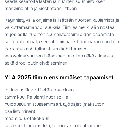
saada kesätöitä lasten ja nuorten suunnistuksen
markkinointiin ja viestintään liittyen.
Käynnistyvällä ohjelmalla lisätään nuorten kuulemista ja
vaikuttamismahdollisuuksia. Tiimi esimerkillään nostaa
myös esille nuorten suunnistustoimijoiden osaamista
sekä potentiaalia seuratoiminnalle. Päämääränä on lajin
harrastusmahdollisuuksien kehittäminen,
vetovoimaisuuden lisääminen nuorten näkökulmasta
sekä drop-outin ehkäiseminen.
YLA 2025 tiimin ensimmäiset tapaamiset
joulukuu: Kick-off etätapaaminen
tammikuu: Pajulahti nuoriso- ja
huippusuunnistusseminaari, työpajat (maksuton
osallistuminen)
maaliskuu: etäkokous
kesäkuu: Leimaus-leiri, toiminnan toteuttaminen