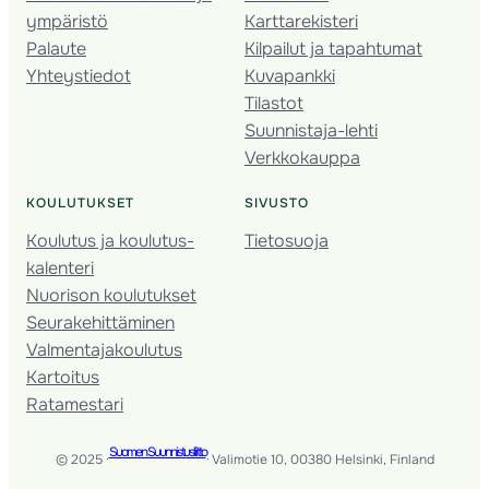
ympäristö
Karttarekisteri
Palaute
Kilpailut ja tapahtumat
Yhteystiedot
Kuvapankki
Tilastot
Suunnistaja-lehti
Verkkokauppa
KOULUTUKSET
SIVUSTO
Koulutus ja koulutus­
Tietosuoja
kalenteri
Nuorison koulutukset
Seura­kehittäminen
Valmentaja­koulutus
Kartoitus
Ratamestari
Suomen Suunnistusliitto
© 2025 ·
· Valimotie 10, 00380 Helsinki, Finland