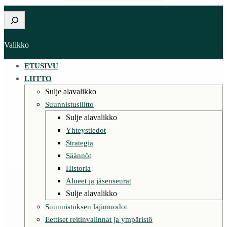
Etsi
Valikko
ETUSIVU
LIITTO
Sulje alavalikko
Suunnistusliitto
Sulje alavalikko
Yhteystiedot
Strategia
Säännöt
Historia
Alueet ja jäsenseurat
Sulje alavalikko
Suunnistuksen lajimuodot
Eettiset reitinvalinnat ja ympäristö