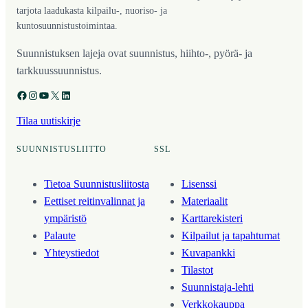
tarjota laadukasta kilpailu-, nuoriso- ja
kuntosuunnistustoimintaa.
Suunnistuksen lajeja ovat suunnistus, hiihto-, pyörä- ja
tarkkuussuunnistus.
Facebook
Instagram
YouTube
X
LinkedIn
Tilaa uutiskirje
SUUNNISTUSLIITTO
SSL
Tietoa Suunnistusliitosta
Lisenssi
Eettiset reitinvalinnat ja
Materiaalit
ympäristö
Karttarekisteri
Palaute
Kilpailut ja tapahtumat
Yhteystiedot
Kuvapankki
Tilastot
Suunnistaja-lehti
Verkkokauppa