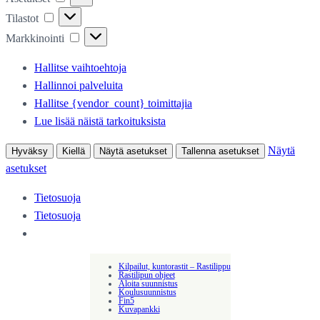
Tilastot
Tilastot
Markkinointi
Markkinointi
Hallitse vaihtoehtoja
Hallinnoi palveluita
Hallitse {vendor_count} toimittajia
Lue lisää näistä tarkoituksista
Näytä
Hyväksy
Kiellä
Näytä asetukset
Tallenna asetukset
asetukset
Tietosuoja
Tietosuoja
Kilpailut, kuntorastit – Rastilippu
Rastilipun ohjeet
Aloita suunnistus
Koulusuunnistus
Fin5
Kuvapankki