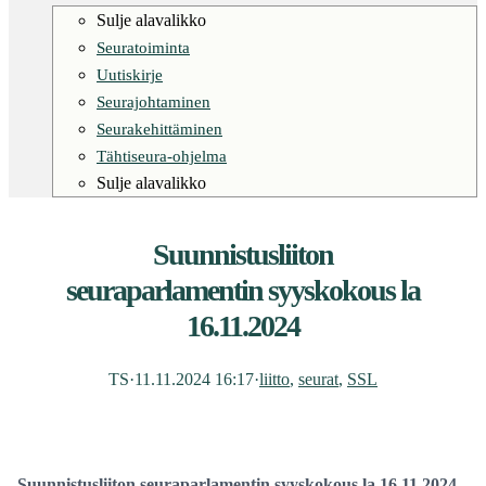
Sulje alavalikko
Seuratoiminta
Uutiskirje
Seurajohtaminen
Seurakehittäminen
Tähtiseura-ohjelma
Sulje alavalikko
Suunnistusliiton
seuraparlamentin syyskokous la
16.11.2024
TS
·
11.11.2024 16:17
·
liitto
, 
seurat
, 
SSL
Suunnistusliiton seuraparlamentin syyskokous la 16.11.2024