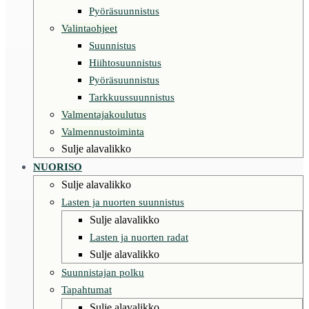
Pyöräsuunnistus
Valintaohjeet
Suunnistus
Hiihtosuunnistus
Pyöräsuunnistus
Tarkkuussuunnistus
Valmentajakoulutus
Valmennustoiminta
Sulje alavalikko
NUORISO
Sulje alavalikko
Lasten ja nuorten suunnistus
Sulje alavalikko
Lasten ja nuorten radat
Sulje alavalikko
Suunnistajan polku
Tapahtumat
Sulje alavalikko