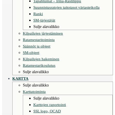
Tapahtumat – Irma-Rastilippu
Suunnistusratojen taitotasot väriasteikolla
Ranki
SM-järjestäjät
Sulje alavalikko
Kilpailujen järjestäminen
Ratamestaritoiminta
Säännöt ja ohjeet
SM-ohjeet
Kilpailujen hakeminen
Ratamestarikoulutus
Sulje alavalikko
KARTTA
Sulje alavalikko
Karttatoiminta
Sulje alavalikko
Karttojen raportointi
SSL logo, OCAD