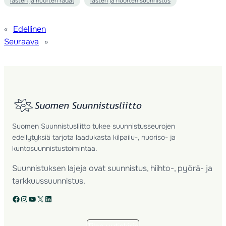
lasten ja nuorten radat
lasten ja nuorten suunnistus
«
Edellinen
Seuraava
»
Suomen Suunnistusliitto tukee suunnistusseurojen
edellytyksiä tarjota laadukasta kilpailu-, nuoriso- ja
kuntosuunnistustoimintaa.
Suunnistuksen lajeja ovat suunnistus, hiihto-, pyörä- ja
tarkkuussuunnistus.
Facebook
Instagram
YouTube
X
LinkedIn