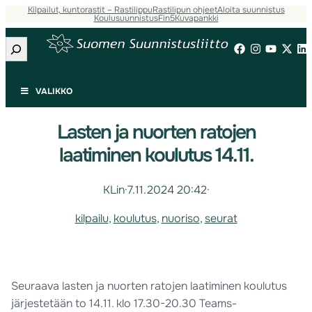
Kilpailut, kuntorastit – Rastilippu
Rastilipun ohjeet
Aloita suunnistus
Koulusuunnistus
Fin5
Kuvapankki
Etsi
VALIKKO
Lasten ja nuorten ratojen
laatiminen koulutus 14.11.
KLin
·
7.11.2024 20:42
·
kilpailu
, 
koulutus
, 
nuoriso
, 
seurat
Seuraava lasten ja nuorten ratojen laatiminen koulutus
järjestetään to 14.11. klo 17.30-20.30 Teams-