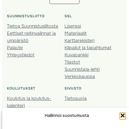
Tilaa uutiskirje
SUUNNISTUSLIITTO
SSL
Tietoa Suunnistusliitosta
Lisenssi
Eettiset reitinvalinnat ja
Materiaalit
ympäristö
Karttarekisteri
Palaute
Kilpailut ja tapahtumat
Yhteystiedot
Kuvapankki
Tilastot
Suunnistaja-lehti
Verkkokauppa
KOULUTUKSET
SIVUSTO
Koulutus ja koulutus­
Tietosuoja
kalenteri
Nuorison koulutukset
Hallinnoi suostumusta
Seura­kehittäminen
Valmentaja­koulutus