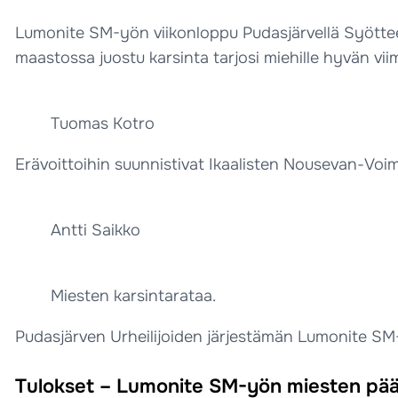
Lumonite SM-yön viikonloppu Pudasjärvellä Syötteen
maastossa juostu karsinta tarjosi miehille hyvän viime
Tuomas Kotro
Erävoittoihin suunnistivat Ikaalisten Nousevan-Vo
Antti Saikko
Miesten karsintarataa.
Pudasjärven Urheilijoiden järjestämän Lumonite SM-
Tulokset – Lumonite SM-yön miesten pääs