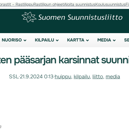
orastit – Rastilippu
Rastilipun ohjeet
Aloita suunnistus
Koulusuunnistus
F
NUORISO
KILPAILU
KARTTA
MEDIA
S
 pääsarjan karsinnat suunnis
SSL
·
21.9.2024 0:13
·
huippu
, 
kilpailu
, 
liitto
, 
media
a