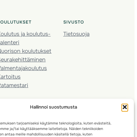
KOULUTUKSET
SIVUSTO
oulutus ja koulutus­
Tietosuoja
alenteri
Nuorison koulutukset
Seura­kehittäminen
almentaja­koulutus
artoitus
Ratamestari
Hallinnoi suostumusta
emuksen tarjoamiseksi käytämme teknologioita, kuten evästeitä,
emme ja/tai käyttääksemme laitetietoja. Näiden tekniikoiden
n antaa meille mahdollisuuden käsitellä tietoja, kuten