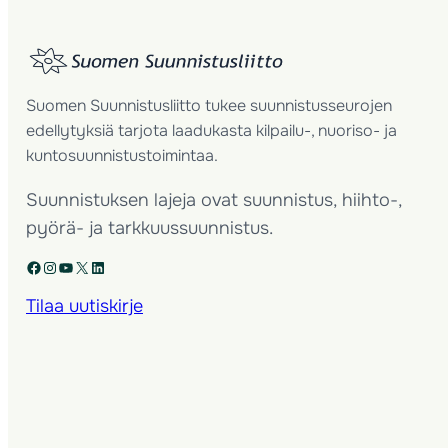
Suomen Suunnistusliitto tukee suunnistusseurojen
edellytyksiä tarjota laadukasta kilpailu-, nuoriso- ja
kuntosuunnistustoimintaa.
Suunnistuksen lajeja ovat suunnistus, hiihto-,
pyörä- ja tarkkuussuunnistus.
Facebook
Instagram
YouTube
X
LinkedIn
Tilaa uutiskirje