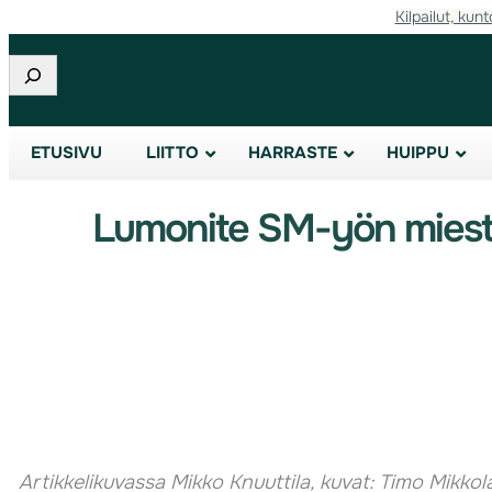
Kilpailut, kunt
Etsi
ETUSIVU
LIITTO
HARRASTE
HUIPPU
Lumonite SM-yön miesten
Artikkelikuvassa Mikko Knuuttila, kuvat: Timo Mikkol