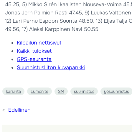
45.25, 5) Mikko Sirén Ikaalisten Nouseva-Voima 45.57
Jonas Jern Paimion Rasti 47.45, 9) Luukas Valtonen H
12) Lari Pernu Espoon Suunta 48.50, 13) Eljas Talj
49.56, 17) Aleksi Karppinen Navi 50.55
Kilpailun nettisivut
Kaikki tulokset
GPS-seuranta
Suunnistusliiton kuvapankki
karsinta
Lumonite
SM
suunnistus
yösuunnistus
«
Edellinen