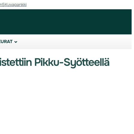
in5
Kuvapankki
EURAT
tettiin Pikku-Syötteellä