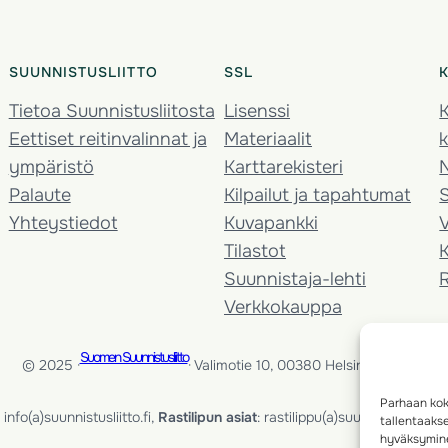
SUUNNISTUSLIITTO
SSL
Tietoa Suunnistusliitosta
Lisenssi
K
Eettiset reitinvalinnat ja
Materiaalit
k
ympäristö
Karttarekisteri
Palaute
Kilpailut ja tapahtumat
Yhteystiedot
Kuvapankki
V
Tilastot
K
Suunnistaja-lehti
Verkkokauppa
Suomen Suunnistusliitto
© 2025 ·
· Valimotie 10, 00380 Helsinki, Finland
Parhaan kok
info(a)suunnistusliitto.fi,
Rastilipun asiat
: rastilippu(a)suunnistusliitto.fi
tallentaaks
hyväksymine