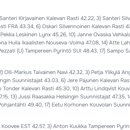
anteri Kirjavainen Kalevan Rasti 42.22, 3) Santeri Sil
asti FRA 43.34, 6) Oskari Silvennoinen Kalevan Rasti 
-Pekka Leskinen Lynx 45.26, 10) Janne Ovaska Vehkal
ona Huila Ikaalisten Nouseva-Voima 47.08, 14) Atte Laht
Pezzati (U) Tampereen Pyrintö SUI 48.43, 17) Sampo S
2) Olli-Markus Taivainen Navi 42.32, 3) Petja Ylikylä 
ngin Suunnistajat 43.03, 6) Jere Pajunen Kalevan Rast
 Tonder Kalevan Rasti 45.30, 10) Arttu Lindqvist Kouv
7.15, 13) Jussi Raasakka Helsingin Suunnistajat 47.35, 14
ohjantähti 49.40, 17) Eetu Korhonen Kouvolan Suunni
ld Koovee EST 42.57, 3) Anton Kuukka Tampereen Pyrint