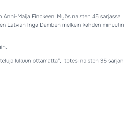
een Anni-Maija Finckeen. Myös naisten 45 sarjassa
tulleen Latvian Inga Damben melkein kahden minuutin
in.
tteluja lukuun ottamatta”, totesi naisten 35 sarjan