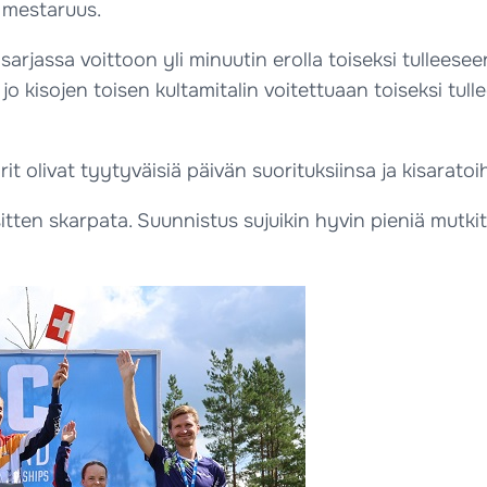
n mestaruus.
sarjassa voittoon yli minuutin erolla toiseksi tullees
i jo kisojen toisen kultamitalin voitettuaan toiseksi 
 olivat tyytyväisiä päivän suorituksiinsa ja kisaratoih
itten skarpata. Suunnistus sujuikin hyvin pieniä mutki