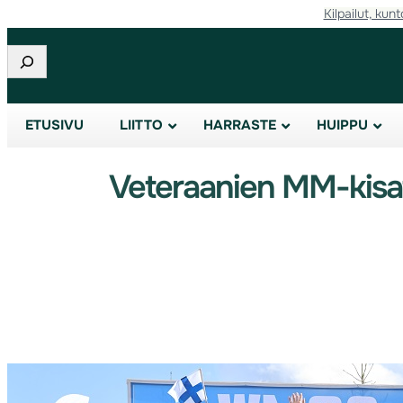
Kilpailut, kunt
Etsi
ETUSIVU
LIITTO
HARRASTE
HUIPPU
Veteraanien MM-kisat 