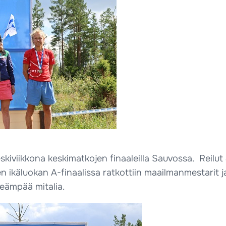
iviikkona keskimatkojen finaaleilla Sauvossa. Reilut 42
isen ikäluokan A-finaalissa ratkottiin maailmanmestarit 
eämpää mitalia.