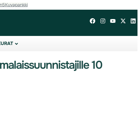
in5
Kuvapankki
EURAT
alaissuunnistajille 10