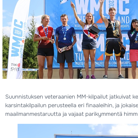
Suunnistuksen veteraanien MM-kilpailut jatkuivat kesk
karsintakilpailun perusteella eri finaaleihin, ja joka
maailmanmestaruutta ja vajaat parikymmentä himm