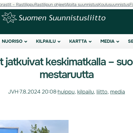
orastit – Rastilippu
Rastilipun ohjeet
Aloita suunnistus
Koulusuunnistus
F
NUORISO
KILPAILU
KARTTA
MEDIA
S
jatkuivat keskimatkalla – suom
mestaruutta
JVH
·
7.8.2024 20:08
·
huippu
, 
kilpailu
, 
liitto
, 
media