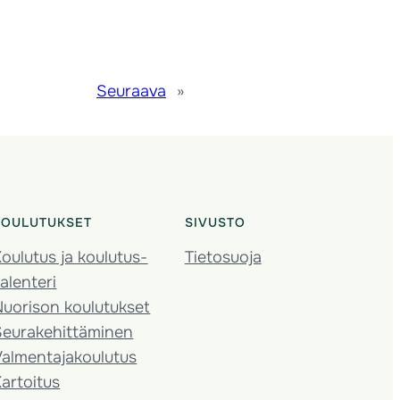
Seuraava
»
KOULUTUKSET
SIVUSTO
oulutus ja koulutus­
Tietosuoja
alenteri
Nuorison koulutukset
Seura­kehittäminen
almentaja­koulutus
artoitus