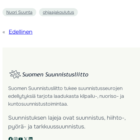
Nuori Suunta
ohjaajakoulutus
«
Edellinen
Suomen Suunnistusliitto tukee suunnistusseurojen
edellytyksiä tarjota laadukasta kilpailu-, nuoriso- ja
kuntosuunnistustoimintaa.
Suunnistuksen lajeja ovat suunnistus, hiihto-,
pyörä- ja tarkkuussuunnistus.
Facebook
Instagram
YouTube
X
LinkedIn