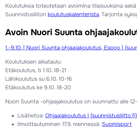
Koulutuksia toteutetaan avoimina tilaisuuksina sekä
Suunnistusliiton
koulutuskalenterista
. Tarjonta syk
Avoin Nuori Suunta ohjaajakoul
1.-9.10. | Nuori Suunta ohjaajakoulutus, Espoo | (suunn
Koulutuksen aikataulu:
Etäkoulutus, ti 1.10. 18-21
Lähikoulutus su 6.10. 10-16
Etäkoulutus ke 9.10. 18-20
Nuori Suunta -ohjaajakoulutus on suunnattu alle 12-vuo
Lisätietoa:
Ohjaajakoulutus | (suunnistusliitto.fi)
Ilmoittautuminen 17.9. mennessä:
Suomisport