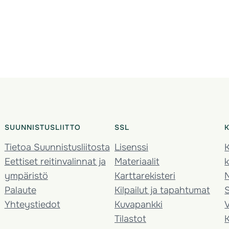
SUUNNISTUSLIITTO
SSL
Tietoa Suunnistusliitosta
Lisenssi
K
Eettiset reitinvalinnat ja
Materiaalit
k
ympäristö
Karttarekisteri
Palaute
Kilpailut ja tapahtumat
Yhteystiedot
Kuvapankki
V
Tilastot
K