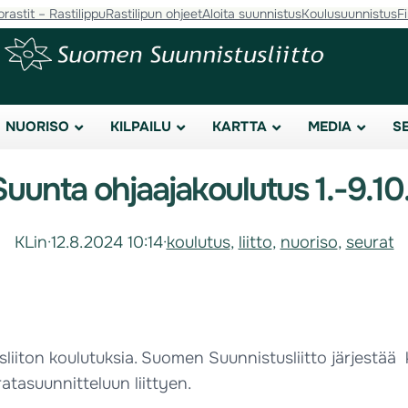
orastit – Rastilippu
Rastilipun ohjeet
Aloita suunnistus
Koulusuunnistus
F
NUORISO
KILPAILU
KARTTA
MEDIA
S
Suunta ohjaajakoulutus 1.-9.10
KLin
·
12.8.2024 10:14
·
koulutus
, 
liitto
, 
nuoriso
, 
seurat
usliiton koulutuksia. Suomen Suunnistusliitto järjestä
ratasuunnitteluun liittyen.