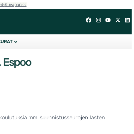
in5
Kuvapankki
EURAT
. Espoo
ä koulutuksia mm. suunnistusseurojen lasten