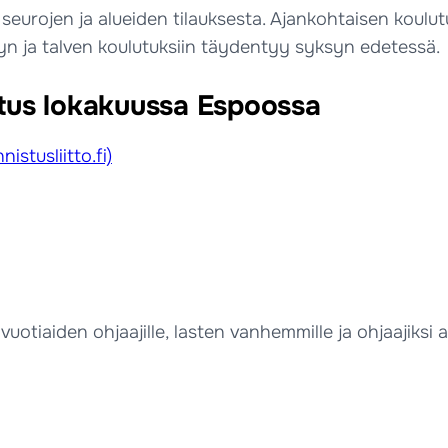
 seurojen ja alueiden tilauksesta. Ajankohtaisen koulu
syn ja talven koulutuksiin täydentyy syksyn edetessä.
utus lokakuussa Espoossa
istusliitto.fi)
tiaiden ohjaajille, lasten vanhemmille ja ohjaajiksi aik