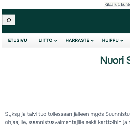
Kilpailut, kunt
Etsi
ETUSIVU
LIITTO
HARRASTE
HUIPPU
Nuori 
Syksy ja talvi tuo tullessaan jälleen myös Suunnist
ohjaajille, suunnistusvalmentajille sekä karttoihin ja 