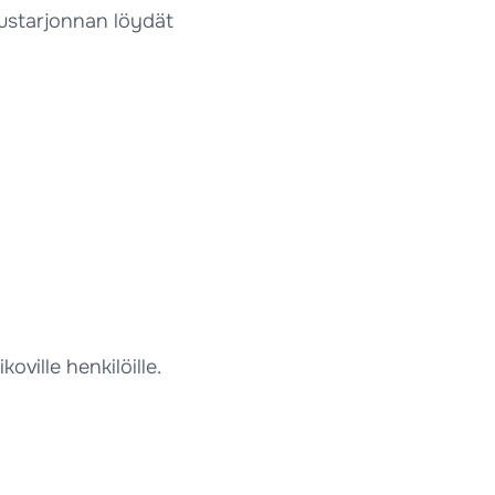
tustarjonnan löydät
oville henkilöille.