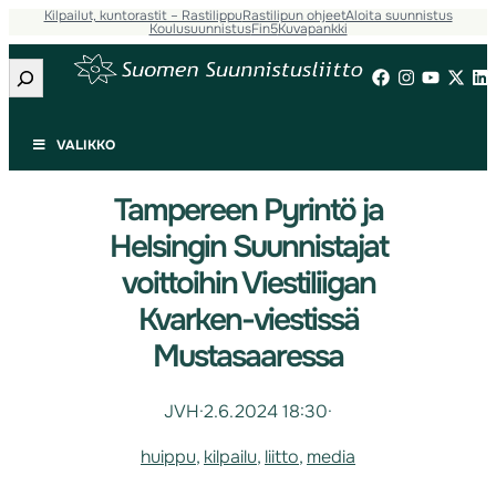
Kilpailut, kuntorastit – Rastilippu
Rastilipun ohjeet
Aloita suunnistus
Koulusuunnistus
Fin5
Kuvapankki
Etsi
VALIKKO
Tampereen Pyrintö ja
Helsingin Suunnistajat
voittoihin Viestiliigan
Kvarken-viestissä
Mustasaaressa
JVH
·
2.6.2024 18:30
·
huippu
, 
kilpailu
, 
liitto
, 
media