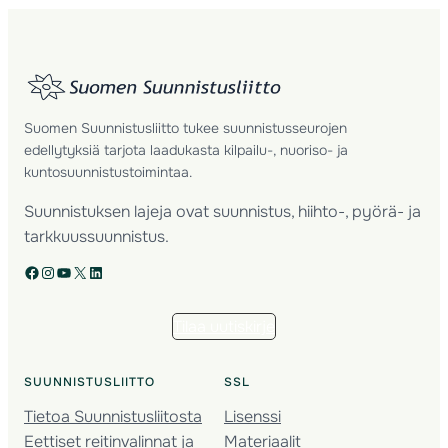
Suomen Suunnistusliitto tukee suunnistusseurojen
edellytyksiä tarjota laadukasta kilpailu-, nuoriso- ja
kuntosuunnistustoimintaa.
Suunnistuksen lajeja ovat suunnistus, hiihto-, pyörä- ja
tarkkuussuunnistus.
Facebook
Instagram
YouTube
X
LinkedIn
Tilaa uutiskirje
SUUNNISTUSLIITTO
SSL
Tietoa Suunnistusliitosta
Lisenssi
Eettiset reitinvalinnat ja
Materiaalit