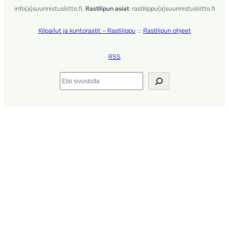
info(a)suunnistusliitto.fi,
Rastilipun asiat
: rastilippu(a)suunnistusliitto.fi
Kilpailut ja kuntorastit – Rastilippu
:::
Rastilipun ohjeet
RSS
Etsi