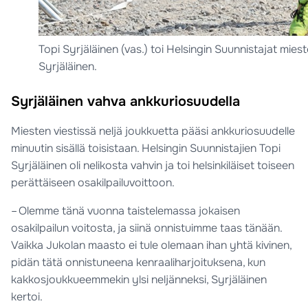
Topi Syrjäläinen (vas.) toi Helsingin Suunnistajat mies
Syrjäläinen.
Syrjäläinen vahva ankkuriosuudella
Miesten viestissä neljä joukkuetta pääsi ankkuriosuudelle
minuutin sisällä toisistaan. Helsingin Suunnistajien Topi
Syrjäläinen oli nelikosta vahvin ja toi helsinkiläiset toiseen
perättäiseen osakilpailuvoittoon.
– Olemme tänä vuonna taistelemassa jokaisen
osakilpailun voitosta, ja siinä onnistuimme taas tänään.
Vaikka Jukolan maasto ei tule olemaan ihan yhtä kivinen,
pidän tätä onnistuneena kenraaliharjoituksena, kun
kakkosjoukkueemmekin ylsi neljänneksi, Syrjäläinen
kertoi.