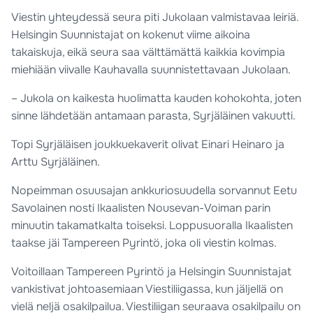
Viestin yhteydessä seura piti Jukolaan valmistavaa leiriä.
Helsingin Suunnistajat on kokenut viime aikoina
takaiskuja, eikä seura saa välttämättä kaikkia kovimpia
miehiään viivalle Kauhavalla suunnistettavaan Jukolaan.
– Jukola on kaikesta huolimatta kauden kohokohta, joten
sinne lähdetään antamaan parasta, Syrjäläinen vakuutti.
Topi Syrjäläisen joukkuekaverit olivat Einari Heinaro ja
Arttu Syrjäläinen.
Nopeimman osuusajan ankkuriosuudella sorvannut Eetu
Savolainen nosti Ikaalisten Nousevan-Voiman parin
minuutin takamatkalta toiseksi. Loppusuoralla Ikaalisten
taakse jäi Tampereen Pyrintö, joka oli viestin kolmas.
Voitoillaan Tampereen Pyrintö ja Helsingin Suunnistajat
vankistivat johtoasemiaan Viestiliigassa, kun jäljellä on
vielä neljä osakilpailua. Viestiliigan seuraava osakilpailu on