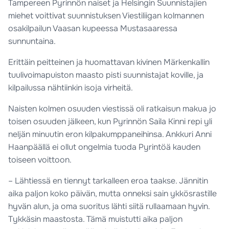
Tampereen Pyrinnön naiset ja Helsingin Suunnistajien
miehet voittivat suunnistuksen Viestiliigan kolmannen
osakilpailun Vaasan kupeessa Mustasaaressa
sunnuntaina.
Erittäin peitteinen ja huomattavan kivinen Märkenkallin
tuulivoimapuiston maasto pisti suunnistajat koville, ja
kilpailussa nähtiinkin isoja virheitä.
Naisten kolmen osuuden viestissä oli ratkaisun makua jo
toisen osuuden jälkeen, kun Pyrinnön Saila Kinni repi yli
neljän minuutin eron kilpakumppaneihinsa. Ankkuri Anni
Haanpäällä ei ollut ongelmia tuoda Pyrintöä kauden
toiseen voittoon.
– Lähtiessä en tiennyt tarkalleen eroa taakse. Jännitin
aika paljon koko päivän, mutta onneksi sain ykkösrastille
hyvän alun, ja oma suoritus lähti siitä rullaamaan hyvin.
Tykkäsin maastosta. Tämä muistutti aika paljon