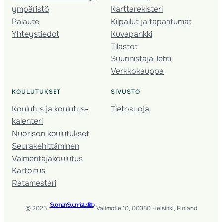
ympäristö
Karttarekisteri
Palaute
Kilpailut ja tapahtumat
Yhteystiedot
Kuvapankki
Tilastot
Suunnistaja-lehti
Verkkokauppa
KOULUTUKSET
SIVUSTO
Koulutus ja koulutus­
Tietosuoja
kalenteri
Nuorison koulutukset
Seura­kehittäminen
Valmentaja­koulutus
Kartoitus
Ratamestari
Suomen Suunnistusliitto
© 2025 ·
· Valimotie 10, 00380 Helsinki, Finland