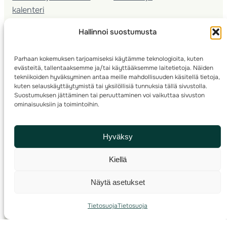
kalenteri
Nuorison koulutukset
Hallinnoi suostumusta
Seura­kehittäminen
Valmentaja­koulutus
Parhaan kokemuksen tarjoamiseksi käytämme teknologioita, kuten
Kartoitus
evästeitä, tallentaaksemme ja/tai käyttääksemme laitetietoja. Näiden
Ratamestari
tekniikoiden hyväksyminen antaa meille mahdollisuuden käsitellä tietoja,
kuten selauskäyttäytymistä tai yksilöllisiä tunnuksia tällä sivustolla.
Suostumuksen jättäminen tai peruuttaminen voi vaikuttaa sivuston
Suomen Suunnistusliitto
© 2025 ·
· Valimotie 10, 00380 Helsinki, Finland
ominaisuuksiin ja toimintoihin.
info(a)suunnistusliitto.fi,
Rastilipun asiat
: rastilippu(a)suunnistusliitto.fi
Hyväksy
Kilpailut ja kuntorastit – Rastilippu
:::
Rastilipun ohjeet
Kiellä
RSS
Näytä asetukset
Etsi
Tietosuoja
Tietosuoja