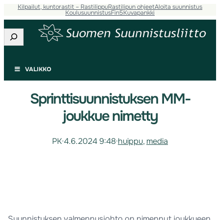
Kilpailut, kuntorastit – Rastilippu
Rastilipun ohjeet
Aloita suunnistus
Koulusuunnistus
Fin5
Kuvapankki
Etsi
VALIKKO
Sprinttisuunnistuksen MM-
joukkue nimetty
PK
·
4.6.2024 9:48
·
huippu
, 
media
Suunnistuksen valmennusjohto on nimennyt joukkueen