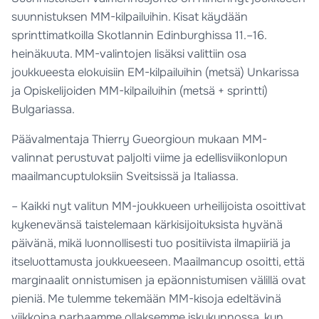
suunnistuksen MM-kilpailuihin. Kisat käydään
sprinttimatkoilla Skotlannin Edinburghissa 11.–16.
heinäkuuta. MM-valintojen lisäksi valittiin osa
joukkueesta elokuisiin EM-kilpailuihin (metsä) Unkarissa
ja Opiskelijoiden MM-kilpailuihin (metsä + sprintti)
Bulgariassa.
Päävalmentaja Thierry Gueorgioun mukaan MM-
valinnat perustuvat paljolti viime ja edellisviikonlopun
maailmancuptuloksiin Sveitsissä ja Italiassa.
– Kaikki nyt valitun MM-joukkueen urheilijoista osoittivat
kykenevänsä taistelemaan kärkisijoituksista hyvänä
päivänä, mikä luonnollisesti tuo positiivista ilmapiiriä ja
itseluottamusta joukkueeseen. Maailmancup osoitti, että
marginaalit onnistumisen ja epäonnistumisen välillä ovat
pieniä. Me tulemme tekemään MM-kisoja edeltävinä
viikkoina parhaamme ollaksemme iskukunnossa, kun