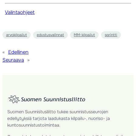
Valintaohjeet
arvokilpailut
edustusvalinnat
MM-kilpailut
sprintti
«
Edellinen
Seuraava
»
Suomen Suunnistusliitto tukee suunnistusseurojen
edellytyksiä tarjota laadukasta kilpailu-, nuoriso- ja
kuntosuunnistustoimintaa.