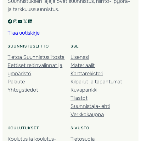
Suunnistuksen lajeja ovat suunnistus, hiihto-, pyörä-
ja tarkkuussuunnistus.
Facebook
Instagram
YouTube
X
LinkedIn
Tilaa uutiskirje
SUUNNISTUSLIITTO
SSL
Tietoa Suunnistusliitosta
Lisenssi
Eettiset reitinvalinnat ja
Materiaalit
ympäristö
Karttarekisteri
Palaute
Kilpailut ja tapahtumat
Yhteystiedot
Kuvapankki
Tilastot
Suunnistaja-lehti
Verkkokauppa
KOULUTUKSET
SIVUSTO
Koulutus ja koulutus­
Tietosuoja