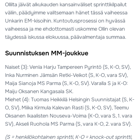
Ollilta jäivät alkukauden kansainväliset sprinttikilpailut
väliin, päädyimme valitsemaan hänet tässä vaiheessa
Unkarin EM-kisoihin. Kuntoutusprosessi on hyvässä
vaiheessa ja me ehdottomasti uskomme Ollin olevan
täydessä iskussa elokuussa, päävalmentaja summaa.
Suunnistuksen MM-joukkue
Naiset (3): Venla Harju Tampereen Pyrintö (S, K-O, SV),
Inka Nurminen Jämsän Retki-Veikot (S, K-O, vara SV),
Maija Sianoja MS Parma (S, K-O, SV). Varalla S ja K-O:
Maiju Oksanen Kangasala SK.
Miehet (4): Tuomas Heikkilä Helsingin Suunnistajat (S, K-
O, SV), Miika Kirmula Kalevan Rasti (S, K-O, SV), Teemu
Oksanen Ikaalisten Nouseva-Voima (K-O, vara S, 1. vara
SV), Akseli Ruohola MS Parma (S, vara K-O, 2. vara SV).
(S = henkilökohtainen sprintti, K-O = knock-out sprintti,