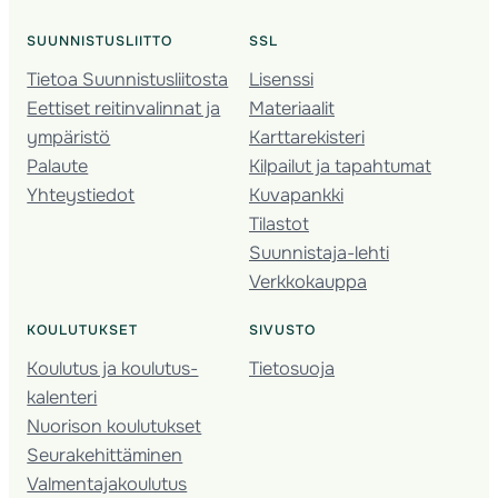
SUUNNISTUSLIITTO
SSL
Tietoa Suunnistusliitosta
Lisenssi
Eettiset reitinvalinnat ja
Materiaalit
ympäristö
Karttarekisteri
Palaute
Kilpailut ja tapahtumat
Yhteystiedot
Kuvapankki
Tilastot
Suunnistaja-lehti
Verkkokauppa
KOULUTUKSET
SIVUSTO
Koulutus ja koulutus­
Tietosuoja
kalenteri
Nuorison koulutukset
Seura­kehittäminen
Valmentaja­koulutus