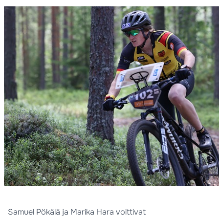
Samuel Pökälä ja Marika Hara voittivat