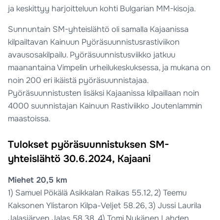
ja keskittyy harjoitteluun kohti Bulgarian MM-kisoja.
Sunnuntain SM-yhteislähtö oli samalla Kajaanissa
kilpailtavan Kainuun Pyöräsuunnistusrastiviikon
avausosakilpailu. Pyöräsuunnistusviikko jatkuu
maanantaina Vimpelin urheilukeskuksessa, ja mukana on
noin 200 eri ikäistä pyöräsuunnistajaa.
Pyöräsuunnistusten lisäksi Kajaanissa kilpaillaan noin
4000 suunnistajan Kainuun Rastiviikko Joutenlammin
maastoissa.
Tulokset pyöräsuunnistuksen SM-
yhteislähtö 30.6.2024, Kajaani
Miehet 20,5 km
1) Samuel Pökälä Asikkalan Raikas 55.12, 2) Teemu
Kaksonen Ylistaron Kilpa-Veljet 58.26, 3) Jussi Laurila
Jalasjärven Jalas 58.38, 4) Tomi Nykänen Lahden