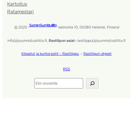
Kartoitus
Ratamestari
Suomen Suunnistusliitto
© 2025 ·
· Valimotie 10, 00380 Helsinki, Finland
info(a)suunnistusliitto.fi,
Rastilipun asiat
: rastilippu(a)suunnistusliitto.fi
Kilpailut ja kuntorastit – Rastilippu
:::
Rastilipun ohjeet
RSS
Etsi