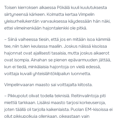
Toisen kierroksen alkaessa Pökälä kuuli kuulutuksesta
siirtyneensä kärkeen. Kolmatta kertaa Vimpelin
yleisurheilukentän varvauksessa käydessään hän näki,
ettei viimeinenkään hajontalenkki ole pitkä.
– Siinä vaiheessa tiesin, että jos en mitään isoa kämmiä
tee, niin tulen keulassa maaliin. Joskus näissä kisoissa
hajonnat ovat ajallisesti tasaisia, mutta joskus aikaerot
ovat isompia. Ainahan se pienen epävarmuuden jättää,
kun ei tiedä, minkälaisia hajontoja on vielä edessä,
voittaja kuvaili yhteislähtökilpailun luonnetta.
Vimpelinvaaran maasto sai voittajalta kiitosta.
– Pikkupolut olivat todella teknisiä. Reitinvalintoja piti
miettiä tarkkaan. Lisäksi maasto tarjosi korkeuseroja,
joten täällä oli tarjolla kaikenlaista. Puolan EM-kisoissa ei
ollut pikkupolkuja ollenkaan, oikeastaan vain