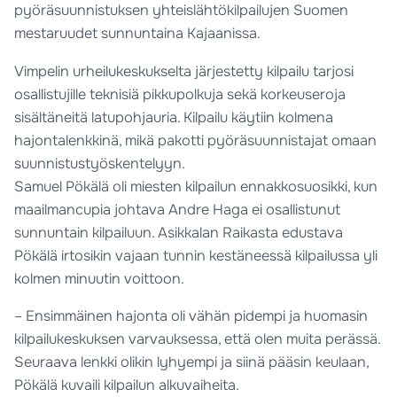
pyöräsuunnistuksen yhteislähtökilpailujen Suomen
mestaruudet sunnuntaina Kajaanissa.
Vimpelin urheilukeskukselta järjestetty kilpailu tarjosi
osallistujille teknisiä pikkupolkuja sekä korkeuseroja
sisältäneitä latupohjauria. Kilpailu käytiin kolmena
hajontalenkkinä, mikä pakotti pyöräsuunnistajat omaan
suunnistustyöskentelyyn.
Samuel Pökälä oli miesten kilpailun ennakkosuosikki, kun
maailmancupia johtava Andre Haga ei osallistunut
sunnuntain kilpailuun. Asikkalan Raikasta edustava
Pökälä irtosikin vajaan tunnin kestäneessä kilpailussa yli
kolmen minuutin voittoon.
– Ensimmäinen hajonta oli vähän pidempi ja huomasin
kilpailukeskuksen varvauksessa, että olen muita perässä.
Seuraava lenkki olikin lyhyempi ja siinä pääsin keulaan,
Pökälä kuvaili kilpailun alkuvaiheita.