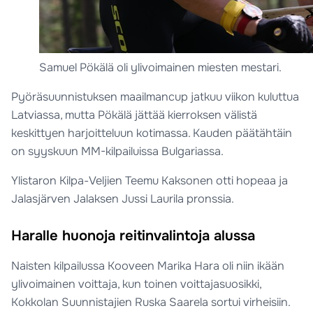
Samuel Pökälä oli ylivoimainen miesten mestari.
Pyöräsuunnistuksen maailmancup jatkuu viikon kuluttua
Latviassa, mutta Pökälä jättää kierroksen välistä
keskittyen harjoitteluun kotimassa. Kauden päätähtäin
on syyskuun MM-kilpailuissa Bulgariassa.
Ylistaron Kilpa-Veljien Teemu Kaksonen otti hopeaa ja
Jalasjärven Jalaksen Jussi Laurila pronssia.
Haralle huonoja reitinvalintoja alussa
Naisten kilpailussa Kooveen Marika Hara oli niin ikään
ylivoimainen voittaja, kun toinen voittajasuosikki,
Kokkolan Suunnistajien Ruska Saarela sortui virheisiin.