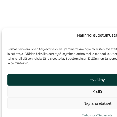
Hallinnoi suostumust
Parhaan kokemuksen tarjoamiseksi käytämme teknologioita, kuten evästei
laitetietoja. Näiden tekniikoiden hyväksyminen antaa meille mahdollisuuden
tai yksilöllisiä tunnuksia tällä sivustolla. Suostumuksen jättäminen tai per
ja toimintoihin.
Hyväksy
Kiellä
Näytä asetukset
Tietosuoja
Tietosuoja