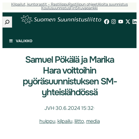
Kilpailut, kuntorastit – Rastilippu
Rastilipun ohjeet
Aloita suunnistus
Koulusuunnistus
Fin5
Kuvapankki
Etsi
VALIKKO
Samuel Pökälä ja Marika
Hara voittoihin
pyöräsuunnistuksen SM-
yhteislähdössä
JVH
·
30.6.2024 15:32
·
huippu
, 
kilpailu
, 
liitto
, 
media