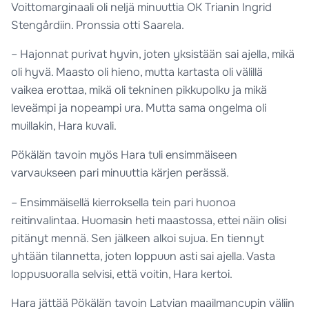
Voittomarginaali oli neljä minuuttia OK Trianin Ingrid
Stengårdiin. Pronssia otti Saarela.
– Hajonnat purivat hyvin, joten yksistään sai ajella, mikä
oli hyvä. Maasto oli hieno, mutta kartasta oli välillä
vaikea erottaa, mikä oli tekninen pikkupolku ja mikä
leveämpi ja nopeampi ura. Mutta sama ongelma oli
muillakin, Hara kuvali.
Pökälän tavoin myös Hara tuli ensimmäiseen
varvaukseen pari minuuttia kärjen perässä.
– Ensimmäisellä kierroksella tein pari huonoa
reitinvalintaa. Huomasin heti maastossa, ettei näin olisi
pitänyt mennä. Sen jälkeen alkoi sujua. En tiennyt
yhtään tilannetta, joten loppuun asti sai ajella. Vasta
loppusuoralla selvisi, että voitin, Hara kertoi.
Hara jättää Pökälän tavoin Latvian maailmancupin väliin