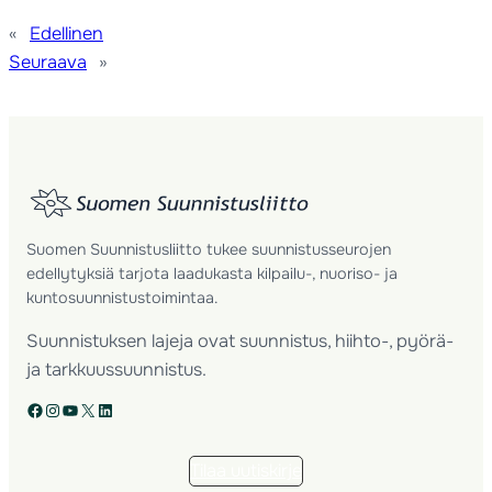
«
Edellinen
Seuraava
»
Suomen Suunnistusliitto tukee suunnistusseurojen
edellytyksiä tarjota laadukasta kilpailu-, nuoriso- ja
kuntosuunnistustoimintaa.
Suunnistuksen lajeja ovat suunnistus, hiihto-, pyörä-
ja tarkkuussuunnistus.
Facebook
Instagram
YouTube
X
LinkedIn
Tilaa uutiskirje