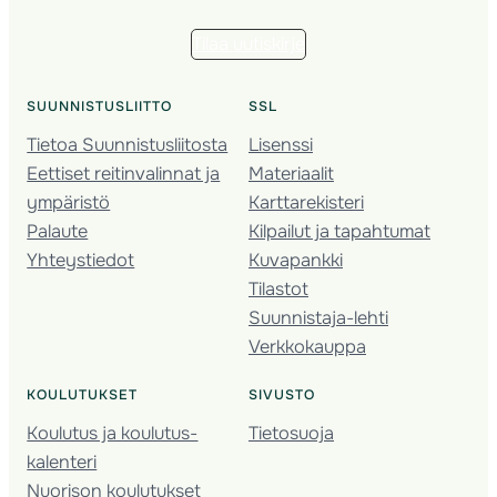
Tilaa uutiskirje
SUUNNISTUSLIITTO
SSL
Tietoa Suunnistusliitosta
Lisenssi
Eettiset reitinvalinnat ja
Materiaalit
ympäristö
Karttarekisteri
Palaute
Kilpailut ja tapahtumat
Yhteystiedot
Kuvapankki
Tilastot
Suunnistaja-lehti
Verkkokauppa
KOULUTUKSET
SIVUSTO
Koulutus ja koulutus­
Tietosuoja
kalenteri
Nuorison koulutukset