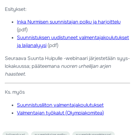
Esitykset:
Inka Nurmisen suunnistajan polku ja harjoittelu
(pdf)
Suunnistuksen uudistuneet valmentajakoulutukset
ja lajianalyysi
(pdf)
Seuraava Suunta Huipulle -webinaari järjestetään syys-
lokakuussa; pääteemana
nuoren urheilijan arjen
haasteet
.
Ks. myös
Suunnistusliiton valmentajakoulutukset
Valmentajan työkalut (Olympiakomitea)