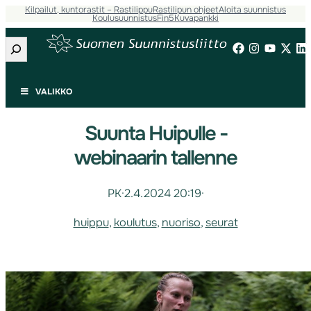
Kilpailut, kuntorastit – Rastilippu
Rastilipun ohjeet
Aloita suunnistus
Koulusuunnistus
Fin5
Kuvapankki
Etsi
VALIKKO
Suunta Huipulle -
webinaarin tallenne
PK
·
2.4.2024 20:19
·
huippu
, 
koulutus
, 
nuoriso
, 
seurat