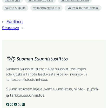
lajianalyysi
suunnistajan polku
suunnistuswebinaari
suunta huipulle
valmentajakoulutus
Vauhtia!Taitoa!Kanttia!
«
Edellinen
Seuraava
»
Suomen Suunnistusliitto tukee suunnistusseurojen
edellytyksiä tarjota laadukasta kilpailu-, nuoriso- ja
kuntosuunnistustoimintaa.
Suunnistuksen lajeja ovat suunnistus, hiihto-, pyörä-
ja tarkkuussuunnistus.
Facebook
Instagram
YouTube
X
LinkedIn