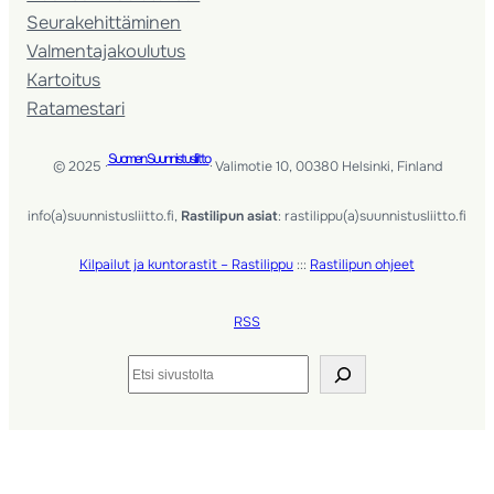
Seura­kehittäminen
Valmentaja­koulutus
Kartoitus
Ratamestari
Suomen Suunnistusliitto
© 2025 ·
· Valimotie 10, 00380 Helsinki, Finland
info(a)suunnistusliitto.fi,
Rastilipun asiat
: rastilippu(a)suunnistusliitto.fi
Kilpailut ja kuntorastit – Rastilippu
:::
Rastilipun ohjeet
RSS
Etsi