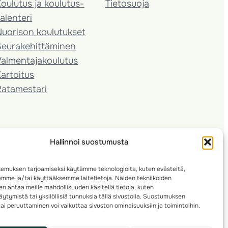
oulutus ja koulutus­
Tietosuoja
alenteri
Nuorison koulutukset
Seura­kehittäminen
almentaja­koulutus
artoitus
Ratamestari
Hallinnoi suostumusta
emuksen tarjoamiseksi käytämme teknologioita, kuten evästeitä,
emme ja/tai käyttääksemme laitetietoja. Näiden tekniikoiden
n antaa meille mahdollisuuden käsitellä tietoja, kuten
ytymistä tai yksilöllisiä tunnuksia tällä sivustolla. Suostumuksen
ai peruuttaminen voi vaikuttaa sivuston ominaisuuksiin ja toimintoihin.