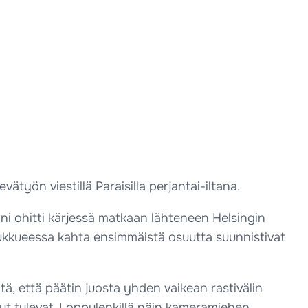
ätyön viestillä Paraisilla perjantai-iltana.
ini ohitti kärjessä matkaan lähteneen Helsingin
ajoukkueessa kahta ensimmäistä osuutta suunnistivat
ltä, että päätin juosta yhden vaikean rastivälin
muut tulevat. Loppulenkillä näin kameramiehen