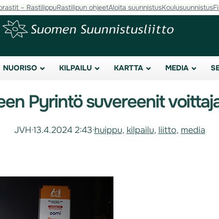
orastit – Rastilippu
Rastilipun ohjeet
Aloita suunnistus
Koulusuunnistus
F
NUORISO
KILPAILU
KARTTA
MEDIA
S
en Pyrintö suvereenit voittaja
JVH
·
13.4.2024 2:43
·
huippu
, 
kilpailu
, 
liitto
, 
media