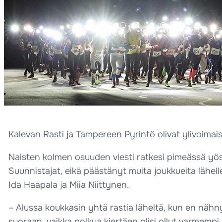
Kalevan Rasti ja Tampereen Pyrintö olivat ylivoimaiset
Naisten kolmen osuuden viesti ratkesi pimeässä yöss
Suunnistajat, eikä päästänyt muita joukkueita lähell
Ida Haapala ja Miia Niittynen.
– Alussa koukkasin yhtä rastia läheltä, kun en nähnyt
suoraan, vaikka polkua kiertäen olisi ollut varmempi