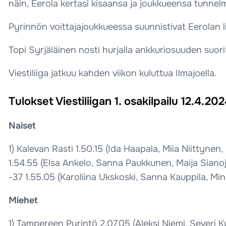
näin, Eerola kertasi kisaansa ja joukkueensa tunnelm
Pyrinnön voittajajoukkueessa suunnistivat Eerolan li
Topi Syrjäläinen nosti hurjalla ankkuriosuuden suorit
Viestiliiga jatkuu kahden viikon kuluttua Ilmajoella.
Tulokset Viestiliigan 1. osakilpailu 12.4.20
Naiset
1) Kalevan Rasti 1.50.15 (Ida Haapala, Miia Niittynen
1.54.55 (Elsa Ankelo, Sanna Paukkunen, Maija Sianoja
-37 1.55.05 (Karoliina Ukskoski, Sanna Kauppila, Mi
Miehet
1) Tampereen Pyrintö 2.07.05 (Aleksi Niemi, Severi Ky