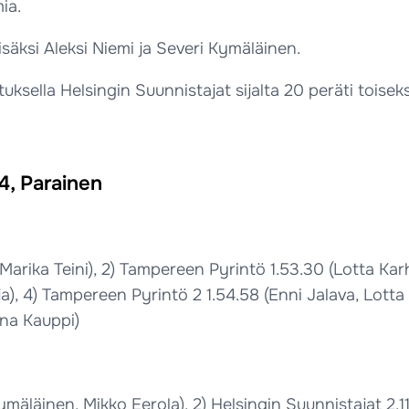
ia.
säksi Aleksi Niemi ja Severi Kymäläinen.
uksella Helsingin Suunnistajat sijalta 20 peräti toisek
24, Parainen
, Marika Teini), 2) Tampereen Pyrintö 1.53.30 (Lotta Ka
), 4) Tampereen Pyrintö 2 1.54.58 (Enni Jalava, Lotta 
nna Kauppi)
mäläinen, Mikko Eerola), 2) Helsingin Suunnistajat 2.11