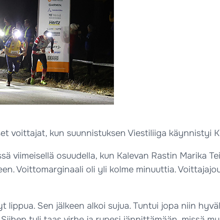
 voittajat, kun suunnistuksen Viestiliiga käynnistyi Kev
ä viimeisellä osuudella, kun Kalevan Rastin Marika Te
een. Voittomarginaali oli yli kolme minuuttia. Voittaj
 lippua. Sen jälkeen alkoi sujua. Tuntui jopa niin hyvä
. Siihen tuli taas virhe ja rupesi jännittämään, missä 