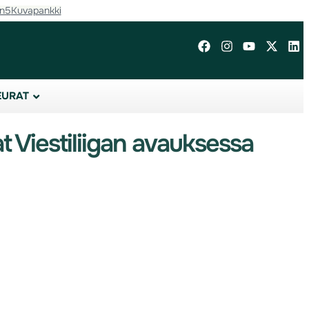
in5
Kuvapankki
EURAT
t Viestiliigan avauksessa