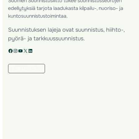
Suomen Suunnistusliitto tukee suunnistusseurojen
edellytyksiä tarjota laadukasta kilpailu-, nuoriso- ja
kuntosuunnistustoimintaa.
Suunnistuksen lajeja ovat suunnistus, hiihto-,
pyörä- ja tarkkuussuunnistus.
Facebook
Instagram
YouTube
X
LinkedIn
Tilaa uutiskirje