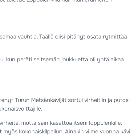
n samaa vauhtia. Täällä olisi pitänyt osata rytmittää
u, kun peräti seitsemän joukkuetta oli yhtä aikaa
yt Turun Metsänkävijät sortui virheitiin ja putosi
onaisvoittajille.
irheitä, mutta sain kasattua itseni loppulenkille.
t myös kokonaiskilpailun. Ainakin viime vuonna kävi