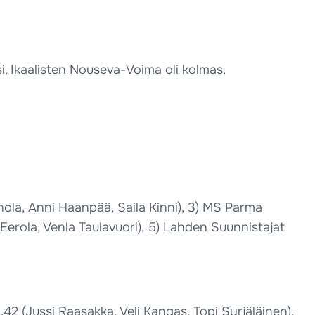
si. Ikaalisten Nouseva-Voima oli kolmas.
rhola, Anni Haanpää, Saila Kinni), 3) MS Parma
Eerola, Venla Taulavuori), 5) Lahden Suunnistajat
.42 (Jussi Raasakka, Veli Kangas, Topi Syrjäläinen),