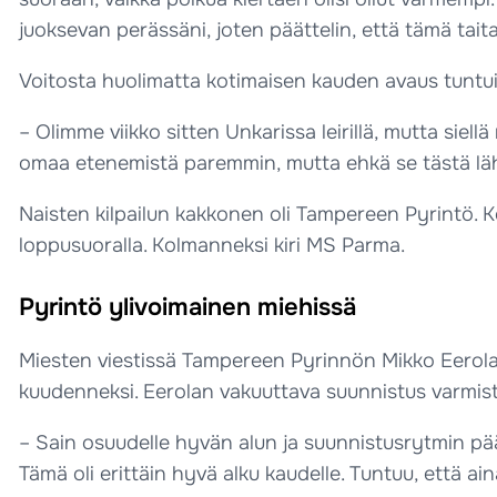
juoksevan perässäni, joten päättelin, että tämä tait
Voitosta huolimatta kotimaisen kauden avaus tuntui 
– Olimme viikko sitten Unkarissa leirillä, mutta siell
omaa etenemistä paremmin, mutta ehkä se tästä läht
Naisten kilpailun kakkonen oli Tampereen Pyrintö. Ko
loppusuoralla. Kolmanneksi kiri MS Parma.
Pyrintö ylivoimainen miehissä
Miesten viestissä Tampereen Pyrinnön Mikko Eerola 
kuudenneksi. Eerolan vakuuttava suunnistus varmisti 
– Sain osuudelle hyvän alun ja suunnistusrytmin päälle
Tämä oli erittäin hyvä alku kaudelle. Tuntuu, että 