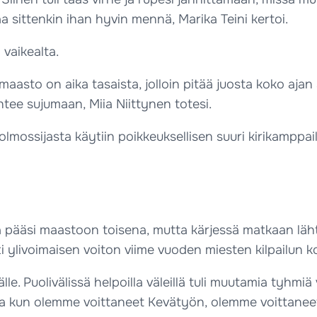
aa sittenkin ihan hyvin mennä, Marika Teini kertoi.
vaikealta.
ä maasto on aika tasaista, jolloin pitää juosta koko aja
ee sujumaan, Miia Niittynen totesi.
lmossijasta käytiin poikkeuksellisen suuri kirikamppail
pääsi maastoon toisena, mutta kärjessä matkaan lähten
ylivoimaisen voiton viime vuoden miesten kilpailun kok
. Puolivälissä helpoilla väleillä tuli muutamia tyhmiä v
aina kun olemme voittaneet Kevätyön, olemme voittanee