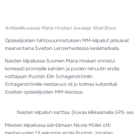
Artikkelikuvassa Maria Hoskari, kuvaaja: Noel Boos
Opiskelijoiden hiihtosuunnistuksen MM-kilpailut jatkuivat
maanantaina Sveitsin Lenzerheidessa keskimatkalla.
Naisten kilpailussa Suomen Maria Hoskari onnistui
komeasti pronssille kahden ja puolen minuutin erolla
voittajaan Ruotsin Elin Schagerströmiin.
Schagerströmille mestaruus oli jo kolmas kultamitali
Sveitsin opiskelijoiden MM-kisoissa.
Naisten kilpailun karttaa. (Kuvaa klikkaamalla GPS-se
Miesten kilpailussa isäntämaan Nicola Müller otti
mestaruuden 13 sekunnin erolla Ruotsin Jonatan