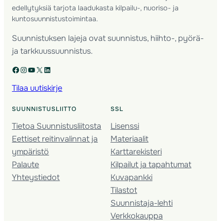
edellytyksiä tarjota laadukasta kilpailu-, nuoriso- ja
kuntosuunnistustoimintaa.
Suunnistuksen lajeja ovat suunnistus, hiihto-, pyörä-
ja tarkkuussuunnistus.
Facebook
Instagram
YouTube
X
LinkedIn
Tilaa uutiskirje
SUUNNISTUSLIITTO
SSL
Tietoa Suunnistusliitosta
Lisenssi
Eettiset reitinvalinnat ja
Materiaalit
ympäristö
Karttarekisteri
Palaute
Kilpailut ja tapahtumat
Yhteystiedot
Kuvapankki
Tilastot
Suunnistaja-lehti
Verkkokauppa