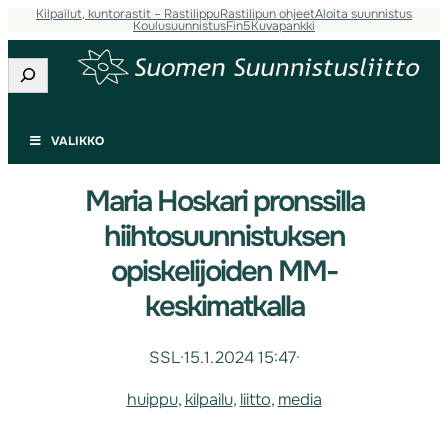
Kilpailut, kuntorastit – Rastilippu
Rastilipun ohjeet
Aloita suunnistus
Koulusuunnistus
Fin5
Kuvapankki
Etsi
VALIKKO
Maria Hoskari pronssilla
hiihtosuunnistuksen
opiskelijoiden MM-
keskimatkalla
SSL
·
15.1.2024 15:47
·
huippu
, 
kilpailu
, 
liitto
, 
media