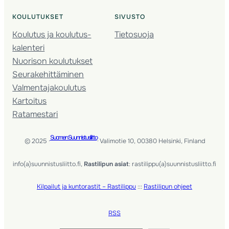
KOULUTUKSET
SIVUSTO
Koulutus ja koulutus­
Tietosuoja
kalenteri
Nuorison koulutukset
Seura­kehittäminen
Valmentaja­koulutus
Kartoitus
Ratamestari
Suomen Suunnistusliitto
© 2025 ·
· Valimotie 10, 00380 Helsinki, Finland
info(a)suunnistusliitto.fi,
Rastilipun asiat
: rastilippu(a)suunnistusliitto.fi
Kilpailut ja kuntorastit – Rastilippu
:::
Rastilipun ohjeet
RSS