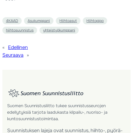
4KAAD
Asukumppani
Hiihtoasut
Hiihtopipo
hiihtosuunnistus
yhteistyökumppani
«
Edellinen
Seuraava
»
Suomen Suunnistusliitto tukee suunnistusseurojen
edellytyksiä tarjota laadukasta kilpailu-, nuoriso- ja
kuntosuunnistustoimintaa.
Suunnistuksen lajeja ovat suunnistus, hiihto-, pyörä-