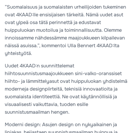
”Suomalaisuus ja suomalaisten urheilijoiden tukeminen
ovat 4KAAD:lle ensisijaisen tärkeitä. Nämä uudet asut
ovat ylpeä osa tätä perinnettä ja edustavat
huippuluokan muotoilua ja toiminnallisuutta. Olemme
innoissamme nähdessämme maajoukkueen kilpailevan
näissä asuissa.”, kommentoi Ulla Bennert 4KAAD:lta
yhteistyötä.
Uudet 4KAAD:n suunnittelemat
hiihtosuunnistusmaajoukkueen sini-valko-oranssiset
hiihto- ja lämmittelyasut ovat huippuluokan yhdistelmä
moderneja designpiirteitä, teknisiä innovaatioita ja
suomalaista identiteettiä. Ne ovat käytännöllisiä ja
visuaalisesti vaikuttavia, tuoden esille
suunnistusmaailman hengen.
Moderni design: Asujen design on nykyaikainen ja
linjakas, heijastaen suunnistusmaailman huippua ja