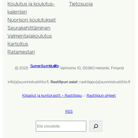
Koulutus ja koulutus­
Tietosuoja
kalenteri
Nuorison koulutukset
Seura­kehittäminen
Valmentaja­koulutus
Kartoitus
Ratamestari
Suomen Suunnistusliitto
© 2025 ·
· Valimotie 10, 00380 Helsinki, Finland
info(a)suunnistusliitto.fi,
Rastilipun asiat
: rastilippu(a)suunnistusliitto.fi
Kilpailut ja kuntorastit – Rastilippu
:::
Rastilipun ohjeet
RSS
Etsi