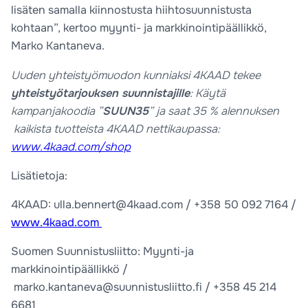
lisäten samalla kiinnostusta hiihtosuunnistusta
kohtaan”, kertoo myynti- ja markkinointipäällikkö,
Marko Kantaneva.
Uuden yhteistyömuodon kunniaksi 4KAAD tekee
yhteistyötarjouksen suunnistajille
: Käytä
kampanjakoodia ”
SUUN35
” ja saat 35 % alennuksen
kaikista tuotteista 4KAAD nettikaupassa:
www.4kaad.com/shop
Lisätietoja:
4KAAD: ulla.bennert@4kaad.com / +358 50 092 7164 /
www.4kaad.com
Suomen Suunnistusliitto: Myynti-ja
markkinointipäällikkö /
marko.kantaneva@suunnistusliitto.fi /
+358 45 214
6681