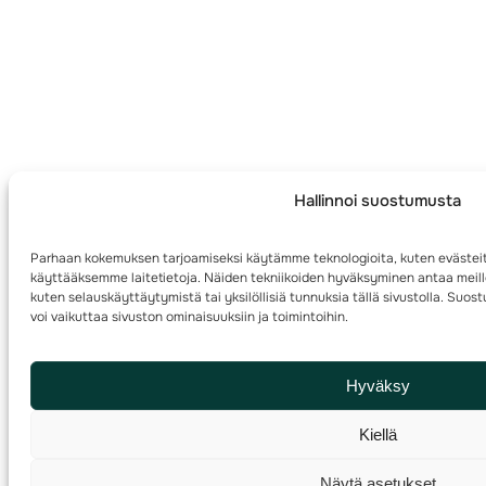
Hallinnoi suostumusta
Parhaan kokemuksen tarjoamiseksi käytämme teknologioita, kuten evästeit
käyttääksemme laitetietoja. Näiden tekniikoiden hyväksyminen antaa meille
kuten selauskäyttäytymistä tai yksilöllisiä tunnuksia tällä sivustolla. Su
voi vaikuttaa sivuston ominaisuuksiin ja toimintoihin.
Hyväksy
Kiellä
Näytä asetukset