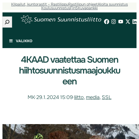
Kilpailut, kuntorastit – Rastilippu
Rastilipun ohjeet
Aloita suunnistus
Koulusuunnistus
Fin5
Kuvapankki
Etsi
VALIKKO
4KAAD vaatettaa Suomen
hiihtosuunnistusmaajoukku
een
MK
·
29.1.2024 15:09
·
liitto
, 
media
, 
SSL