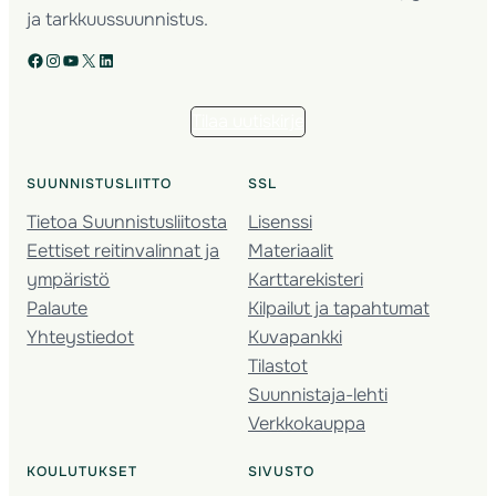
ja tarkkuussuunnistus.
Facebook
Instagram
YouTube
X
LinkedIn
Tilaa uutiskirje
SUUNNISTUSLIITTO
SSL
Tietoa Suunnistusliitosta
Lisenssi
Eettiset reitinvalinnat ja
Materiaalit
ympäristö
Karttarekisteri
Palaute
Kilpailut ja tapahtumat
Yhteystiedot
Kuvapankki
Tilastot
Suunnistaja-lehti
Verkkokauppa
KOULUTUKSET
SIVUSTO