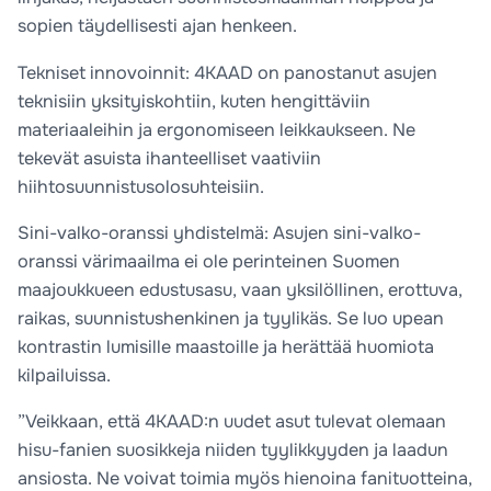
sopien täydellisesti ajan henkeen.
Tekniset innovoinnit: 4KAAD on panostanut asujen
teknisiin yksityiskohtiin, kuten hengittäviin
materiaaleihin ja ergonomiseen leikkaukseen. Ne
tekevät asuista ihanteelliset vaativiin
hiihtosuunnistusolosuhteisiin.
Sini-valko-oranssi yhdistelmä: Asujen sini-valko-
oranssi värimaailma ei ole perinteinen Suomen
maajoukkueen edustusasu, vaan yksilöllinen, erottuva,
raikas, suunnistushenkinen ja tyylikäs. Se luo upean
kontrastin lumisille maastoille ja herättää huomiota
kilpailuissa.
”Veikkaan, että 4KAAD:n uudet asut tulevat olemaan
hisu-fanien suosikkeja niiden tyylikkyyden ja laadun
ansiosta. Ne voivat toimia myös hienoina fanituotteina,