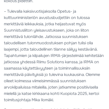
kokous pidettiin.
– Tulevalla kaksivuotisjaksolla Opetus- ja
kulttuuriministeriön avustusbudjettiin on tulossa
merkittäviä leikkauksia, jotka heijastuvat myös
Suunnistusliiton yleisavustukseen, joka on liiton
merkittävä tulonlähde. Jatkossa suunnistuksen
taloudellisen tulonmuodostuksen pohjan tulisi olla
laajempi, jotta taloudellinen tilanne säilyy kestävänä.
Tapahtumien ja kilpailujen IRMA-järjestelmää kehitetään
jatkossa yhdessä Riimu Solutions kanssa, ja IRMA on
saamassa käytettävyyteen ja toiminnallisuuksiin
merkittäviä päivityksiä jo tulevina kuukausina. Olemme
olleet kolmessa viimeisimmässä suunnistuksen
arvokilpailuissa mitaleilla, joten jatkamme positiivisella
mielellä ja katse kirkkaana kohti Kuopiota 2025, kertoi
toimitusjohtaja Mika Ilomäki.