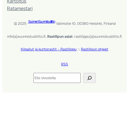
Kartoitus
Ratamestari
Suomen Suunnistusliitto
© 2025 ·
· Valimotie 10, 00380 Helsinki, Finland
info(a)suunnistusliitto.fi,
Rastilipun asiat
: rastilippu(a)suunnistusliitto.fi
Kilpailut ja kuntorastit – Rastilippu
:::
Rastilipun ohjeet
RSS
Etsi