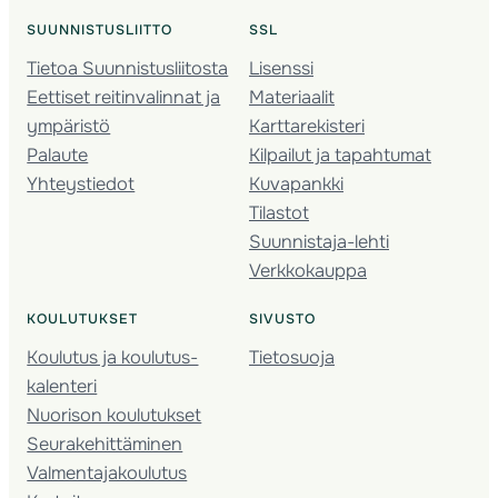
SUUNNISTUSLIITTO
SSL
Tietoa Suunnistusliitosta
Lisenssi
Eettiset reitinvalinnat ja
Materiaalit
ympäristö
Karttarekisteri
Palaute
Kilpailut ja tapahtumat
Yhteystiedot
Kuvapankki
Tilastot
Suunnistaja-lehti
Verkkokauppa
KOULUTUKSET
SIVUSTO
Koulutus ja koulutus­
Tietosuoja
kalenteri
Nuorison koulutukset
Seura­kehittäminen
Valmentaja­koulutus