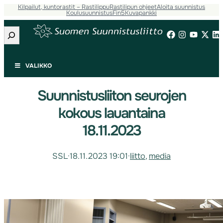
Kilpailut, kuntorastit – Rastilippu
Rastilipun ohjeet
Aloita suunnistus
Koulusuunnistus
Fin5
Kuvapankki
Etsi
VALIKKO
Suunnistusliiton seurojen
kokous lauantaina
18.11.2023
SSL
·
18.11.2023 19:01
·
liitto
, 
media