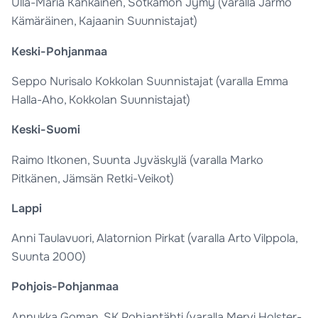
Ulla-Maria Kankainen, Sotkamon Jymy (varalla Jarmo
Kämäräinen, Kajaanin Suunnistajat)
Keski-Pohjanmaa
Seppo Nurisalo Kokkolan Suunnistajat (varalla Emma
Halla-Aho, Kokkolan Suunnistajat)
Keski-Suomi
Raimo Itkonen, Suunta Jyväskylä (varalla Marko
Pitkänen, Jämsän Retki-Veikot)
Lappi
Anni Taulavuori, Alatornion Pirkat (varalla Arto Vilppola,
Suunta 2000)
Pohjois-Pohjanmaa
Annukka Goman, SK Pohjantähti (varalla Mervi Holster-