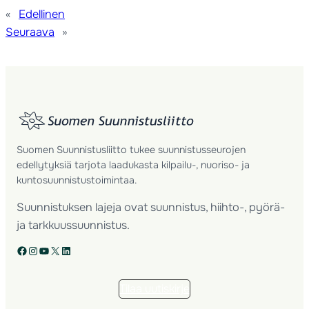
«
Edellinen
Seuraava
»
Suomen Suunnistusliitto tukee suunnistusseurojen
edellytyksiä tarjota laadukasta kilpailu-, nuoriso- ja
kuntosuunnistustoimintaa.
Suunnistuksen lajeja ovat suunnistus, hiihto-, pyörä-
ja tarkkuussuunnistus.
Facebook
Instagram
YouTube
X
LinkedIn
Tilaa uutiskirje