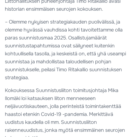
Liittohallituksen puheenjohtaja Timo Ritakallio avasi
historian ensimmäisen seurojen kokouksen.
– Olemme nykyisen strategiakauden puolivälissä, ja
olemme hyvässä vauhdissa kohti tavoitettamme olla
paras suunnistusmaa 2025. Osallistujamäärät
suunnistustapahtumissa ovat säilyneet kuitenkin
kohtuullisella tasolla, ja keskeistä on, että yhä useampi
suunnistaa ja mahdollistaa taloudellisen pohjan
suunnistukselle, peilasi Timo Ritakallio suunnistuksen
strategiaa.
Kokouksessa Suunnistusliiton toimitusjohtaja Mika
Ilomäki loi katsauksen liiton menneeseen
neljävuotiskauteen, jolla perinteistä toimintakenttää
haastoi etenkin Covid-19 -pandemia. Merkittävä
uudistus kaudella oli mm. Suunnistusliiton
rakenneuudistus, jonka myötä ensimmäinen seurojen