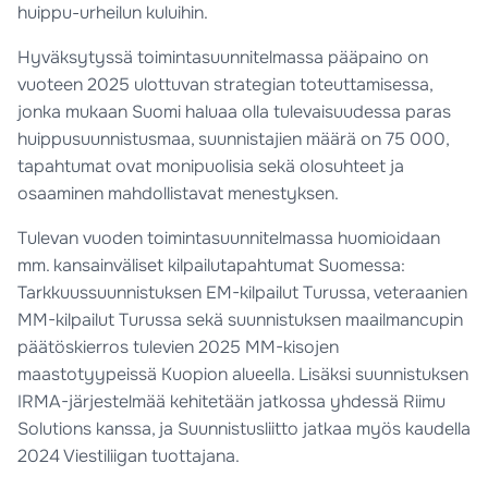
huippu-urheilun kuluihin.
Hyväksytyssä toimintasuunnitelmassa pääpaino on
vuoteen 2025 ulottuvan strategian toteuttamisessa,
jonka mukaan Suomi haluaa olla tulevaisuudessa paras
huippusuunnistusmaa, suunnistajien määrä on 75 000,
tapahtumat ovat monipuolisia sekä olosuhteet ja
osaaminen mahdollistavat menestyksen.
Tulevan vuoden toimintasuunnitelmassa huomioidaan
mm. kansainväliset kilpailutapahtumat Suomessa:
Tarkkuussuunnistuksen EM-kilpailut Turussa, veteraanien
MM-kilpailut Turussa sekä suunnistuksen maailmancupin
päätöskierros tulevien 2025 MM-kisojen
maastotyypeissä Kuopion alueella. Lisäksi suunnistuksen
IRMA-järjestelmää kehitetään jatkossa yhdessä Riimu
Solutions kanssa, ja Suunnistusliitto jatkaa myös kaudella
2024 Viestiliigan tuottajana.