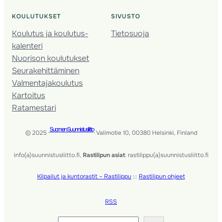
KOULUTUKSET
SIVUSTO
Koulutus ja koulutus­
Tietosuoja
kalenteri
Nuorison koulutukset
Seura­kehittäminen
Valmentaja­koulutus
Kartoitus
Ratamestari
Suomen Suunnistusliitto
© 2025 ·
· Valimotie 10, 00380 Helsinki, Finland
info(a)suunnistusliitto.fi,
Rastilipun asiat
: rastilippu(a)suunnistusliitto.fi
Kilpailut ja kuntorastit – Rastilippu
:::
Rastilipun ohjeet
RSS
Etsi