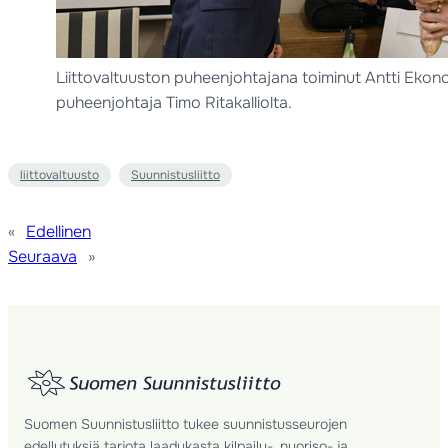
Liittovaltuuston puheenjohtajana toiminut Antti Ekonoja 
puheenjohtaja Timo Ritakalliolta.
liittovaltuusto
Suunnistusliitto
«
Edellinen
Seuraava
»
Suomen Suunnistusliitto tukee suunnistusseurojen
edellytyksiä tarjota laadukasta kilpailu-, nuoriso- ja