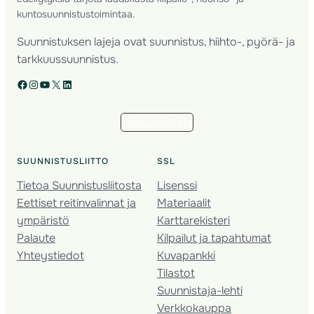
kuntosuunnistustoimintaa.
Suunnistuksen lajeja ovat suunnistus, hiihto-, pyörä- ja
tarkkuussuunnistus.
Facebook
Instagram
YouTube
X
LinkedIn
Tilaa uutiskirje
SUUNNISTUSLIITTO
SSL
Tietoa Suunnistusliitosta
Lisenssi
Eettiset reitinvalinnat ja
Materiaalit
ympäristö
Karttarekisteri
Palaute
Kilpailut ja tapahtumat
Yhteystiedot
Kuvapankki
Tilastot
Suunnistaja-lehti
Verkkokauppa