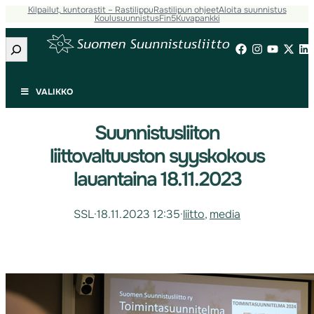
Kilpailut, kuntorastit – Rastilippu
Rastilipun ohjeet
Aloita suunnistus
Koulusuunnistus
Fin5
Kuvapankki
Etsi
VALIKKO
Suunnistusliiton
liittovaltuuston syyskokous
lauantaina 18.11.2023
SSL
·
18.11.2023 12:35
·
liitto
, 
media