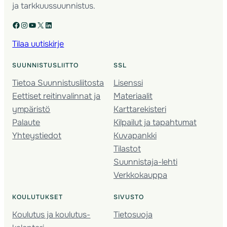
ja tarkkuussuunnistus.
Facebook
Instagram
YouTube
X
LinkedIn
Tilaa uutiskirje
SUUNNISTUSLIITTO
SSL
Tietoa Suunnistusliitosta
Lisenssi
Eettiset reitinvalinnat ja
Materiaalit
ympäristö
Karttarekisteri
Palaute
Kilpailut ja tapahtumat
Yhteystiedot
Kuvapankki
Tilastot
Suunnistaja-lehti
Verkkokauppa
KOULUTUKSET
SIVUSTO
Koulutus ja koulutus­
Tietosuoja