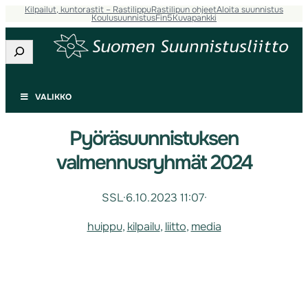
Kilpailut, kuntorastit – Rastilippu
Rastilipun ohjeet
Aloita suunnistus
Koulusuunnistus
Fin5
Kuvapankki
Etsi
VALIKKO
Pyöräsuunnistuksen
valmennusryhmät 2024
SSL
·
6.10.2023 11:07
·
huippu
, 
kilpailu
, 
liitto
, 
media