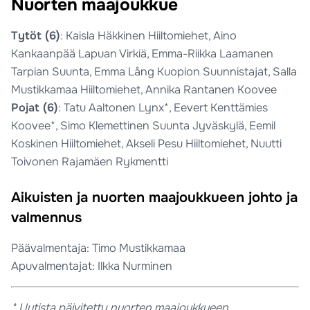
Nuorten maajoukkue
Tytöt (6)
: Kaisla Häkkinen Hiiltomiehet, Aino
Kankaanpää Lapuan Virkiä, Emma-Riikka Laamanen
Tarpian Suunta, Emma Lång Kuopion Suunnistajat, Salla
Mustikkamaa Hiiltomiehet, Annika Rantanen Koovee
Pojat (6)
: Tatu Aaltonen Lynx*, Eevert Kenttämies
Koovee*, Simo Klemettinen Suunta Jyväskylä, Eemil
Koskinen Hiiltomiehet, Akseli Pesu Hiiltomiehet, Nuutti
Toivonen Rajamäen Rykmentti
Aikuisten ja nuorten maajoukkueen johto ja
valmennus
Päävalmentaja: Timo Mustikkamaa
Apuvalmentajat: Ilkka Nurminen
* Uutista päivitetty nuorten maajoukkueen