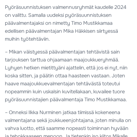
Pyöräsuunnistuksen valmennusryhmät kaudelle 2024
on valittu. Samalla uudeksi pyöräsuunnistuksen
päävalmentajaksi on nimetty Timo Mustikkamaa
edellisen päävalmentajan Mika Häkkisen siirtyessä
muihin työtehtäviin.
– Mikan väistyessä päävalmentajan tehtävistä sain
tarjouksen tarttua ohjaamaan maajoukkueryhmää.
Lyhyen hetken mietittyäni ajattelin, että jos ei nyt, niin
koska sitten, ja päätin ottaa haasteen vastaan. Joten
haave maajoukkuevalmentajan tehtävästä toteutui
nopeammin kuin uskalsin kuvitellakaan, kuvailee tuore
pyöräsuunnistajien päävalmentaja Timo Mustikkamaa.
– Onneksi Ilkka Nurminen jatkaa tiimissä kokeneena
valmentajana sekä joukkueenjohtajana, joten minulla on
vahva luotto, että saamme nopeasti toiminnan hyvään
ja tehokkaaseen menoon. Ja tietenkin iso kiitos Mikalle