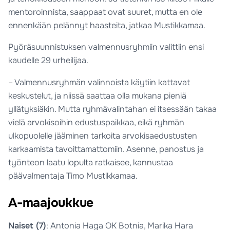
mentoroinnista, saappaat ovat suuret, mutta en ole
ennenkään pelännyt haasteita, jatkaa Mustikkamaa.
Pyöräsuunnistuksen valmennusryhmiin valittiin ensi
kaudelle 29 urheilijaa.
– Valmennusryhmän valinnoista käytiin kattavat
keskustelut, ja niissä saattaa olla mukana pieniä
yllätyksiäkin. Mutta ryhmävalintahan ei itsessään takaa
vielä arvokisoihin edustuspaikkaa, eikä ryhmän
ulkopuolelle jääminen tarkoita arvokisaedustusten
karkaamista tavoittamattomiin. Asenne, panostus ja
työnteon laatu lopulta ratkaisee, kannustaa
päävalmentaja Timo Mustikkamaa.
A-maajoukkue
Naiset (7)
: Antonia Haga OK Botnia, Marika Hara