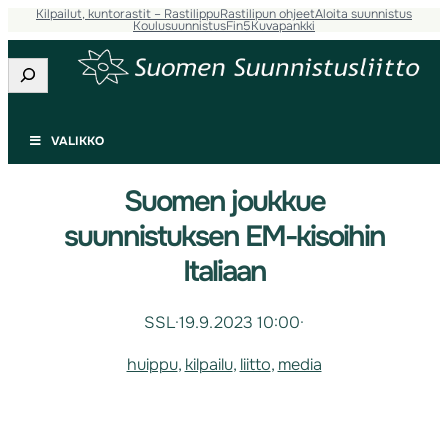
Kilpailut, kuntorastit – Rastilippu
Rastilipun ohjeet
Aloita suunnistus
Koulusuunnistus
Fin5
Kuvapankki
Etsi
VALIKKO
Suomen joukkue
suunnistuksen EM-kisoihin
Italiaan
SSL
·
19.9.2023 10:00
·
huippu
, 
kilpailu
, 
liitto
, 
media