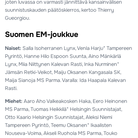
joten luvassa on varmasti jännittävä kansainvälisen
suunnistuskauden päätöskierros, kertoo Thierry
Gueorgiou.
Suomen EM-joukkue
Naiset:
Salla Isoherranen Lynx, Venla Harju* Tampereen
Pyrintö, Hanne Hilo Espoon Suunta, Aino Mänkärlä
Lynx, Miia Niittynen Kalevan Rasti, Inka Nurminen*
Jämsän Retki-Veikot, Maiju Oksanen Kangasala SK,
Maija Sianoja MS Parma. Varalla: Ida Haapala Kalevan
Rasti.
Miehet:
Aaro Aho Valkeakosken Haka, Eero Heinonen
MS Parma, Tuomas Heikkilä* Helsingin Suunnistajat,
Otto Kaario Helsingin Suunnistajat, Aleksi Niemi
Tampereen Pyrintö, Teemu Oksanen* Ikaalisten
Nouseva-Voima, Akseli Ruohola MS Parma, Touko