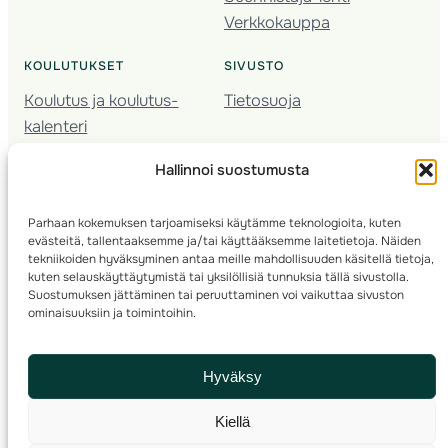
Verkkokauppa
KOULUTUKSET
SIVUSTO
Koulutus ja koulutus­
Tietosuoja
kalenteri
Nuorison koulutukset
Hallinnoi suostumusta
Seura­kehittäminen
Valmentaja­koulutus
Parhaan kokemuksen tarjoamiseksi käytämme teknologioita, kuten
Kartoitus
evästeitä, tallentaaksemme ja/tai käyttääksemme laitetietoja. Näiden
Ratamestari
tekniikoiden hyväksyminen antaa meille mahdollisuuden käsitellä tietoja,
kuten selauskäyttäytymistä tai yksilöllisiä tunnuksia tällä sivustolla.
Suostumuksen jättäminen tai peruuttaminen voi vaikuttaa sivuston
Suomen Suunnistusliitto
© 2025 ·
· Valimotie 10, 00380 Helsinki, Finland
ominaisuuksiin ja toimintoihin.
info(a)suunnistusliitto.fi,
Rastilipun asiat
: rastilippu(a)suunnistusliitto.fi
Hyväksy
Kilpailut ja kuntorastit – Rastilippu
:::
Rastilipun ohjeet
Kiellä