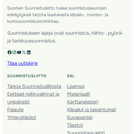
Suomen Suunnistusliitto tukee suunnistusseurojen
edellytyksiä tarjota laadukasta kilpailu-, nuoriso- ja
kuntosuunnistustoimintaa.
Suunnistuksen lajeja ovat suunnistus, hiihto-, pyörä-
ja tarkkuussuunnistus.
Facebook
Instagram
YouTube
X
LinkedIn
Tilaa uutiskirje
SUUNNISTUSLIITTO
SSL
Tietoa Suunnistusliitosta
Lisenssi
Eettiset reitinvalinnat ja
Materiaalit
ympäristö
Karttarekisteri
Palaute
Kilpailut ja tapahtumat
Yhteystiedot
Kuvapankki
Tilastot
Suunnistaja-lehti