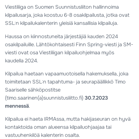
Viestiliiga on Suomen Suunnistusliiton hallinnoima
kilpailusarja, joka koostuu 6-8 osakilpailusta, jotka ovat
SSL:n kilpailukalenterin yleisiä kansallisia kilpailuja.
Haussa on kiinnostuneita järjestäjiä kauden 2024
osakilpailuille. Lähtökohtaisesti Finn Spring-viesti ja SM-
viesti ovat osa Viestiliigan kilpailuohjelmaa myös
kaudella 2024.
Kilpailua haetaan vapaamuotoisella hakemuksella, joka
toimitetaan SSL:n tapahtuma- ja seurapäällikkö Timo
Saariselle sähköpostitse
(timo.saarinen(a)suunnistusliitto.fi)
30
.7.2023
mennessä
.
Kilpailua ei haeta IRMAssa, mutta hakijaseuran on hyvä
kontaktoida oman alueensa kilpailuohjaajaa tai
vastuuhenkilöä kalenterin osalta.