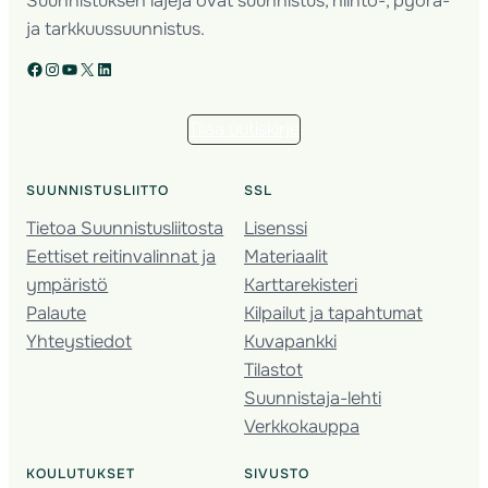
Suunnistuksen lajeja ovat suunnistus, hiihto-, pyörä-
ja tarkkuussuunnistus.
Facebook
Instagram
YouTube
X
LinkedIn
Tilaa uutiskirje
SUUNNISTUSLIITTO
SSL
Tietoa Suunnistusliitosta
Lisenssi
Eettiset reitinvalinnat ja
Materiaalit
ympäristö
Karttarekisteri
Palaute
Kilpailut ja tapahtumat
Yhteystiedot
Kuvapankki
Tilastot
Suunnistaja-lehti
Verkkokauppa
KOULUTUKSET
SIVUSTO