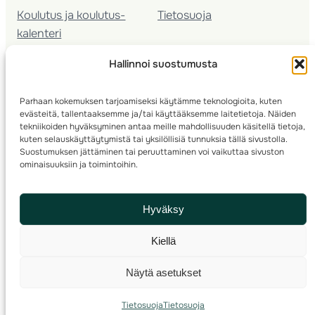
Koulutus ja koulutus­
Tietosuoja
kalenteri
Nuorison koulutukset
Hallinnoi suostumusta
Seura­kehittäminen
Valmentaja­koulutus
Parhaan kokemuksen tarjoamiseksi käytämme teknologioita, kuten
Kartoitus
evästeitä, tallentaaksemme ja/tai käyttääksemme laitetietoja. Näiden
Ratamestari
tekniikoiden hyväksyminen antaa meille mahdollisuuden käsitellä tietoja,
kuten selauskäyttäytymistä tai yksilöllisiä tunnuksia tällä sivustolla.
Suostumuksen jättäminen tai peruuttaminen voi vaikuttaa sivuston
Suomen Suunnistusliitto
© 2025 ·
· Valimotie 10, 00380 Helsinki, Finland
ominaisuuksiin ja toimintoihin.
info(a)suunnistusliitto.fi,
Rastilipun asiat
: rastilippu(a)suunnistusliitto.fi
Hyväksy
Kilpailut ja kuntorastit – Rastilippu
:::
Rastilipun ohjeet
Kiellä
RSS
Näytä asetukset
Etsi
Tietosuoja
Tietosuoja