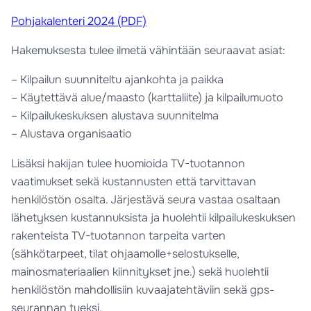
Pohjakalenteri 2024 (PDF)
Hakemuksesta tulee ilmetä vähintään seuraavat asiat:
– Kilpailun suunniteltu ajankohta ja paikka
– Käytettävä alue/maasto (karttaliite) ja kilpailumuoto
– Kilpailukeskuksen alustava suunnitelma
– Alustava organisaatio
Lisäksi hakijan tulee huomioida TV-tuotannon
vaatimukset sekä kustannusten että tarvittavan
henkilöstön osalta. Järjestävä seura vastaa osaltaan
lähetyksen kustannuksista ja huolehtii kilpailukeskuksen
rakenteista TV-tuotannon tarpeita varten
(sähkötarpeet, tilat ohjaamolle+selostukselle,
mainosmateriaalien kiinnitykset jne.) sekä huolehtii
henkilöstön mahdollisiin kuvaajatehtäviin sekä gps-
seurannan tueksi.