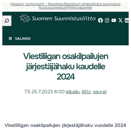
Kilpailut, kuntorastit – Rastilippu
Rastilipun ohjeet
Aloita suunnistus
Koulusuunnistus
Fin5
Kuvapankki
Etsi
VALIKKO
Viestiliigan osakilpailujen
järjestäjähaku kaudelle
2024
TS
·
25.7.2023 8:00
·
kilpailu
, 
liitto
, 
seurat
Viestiliigan osakilpailujen järjestäjähaku vuodelle 2024