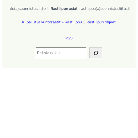
info(a)suunnistusliitto.fi,
Rastilipun asiat
: rastilippu(a)suunnistusliitto.fi
Kilpailut ja kuntorastit – Rastilippu
:::
Rastilipun ohjeet
RSS
Etsi