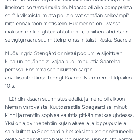
ilmeisesti se tuntui muillakin. Maasto oli aika pomppuista
sekä kivikkoista, mutta polut olivat sentään selkeämpiä
mitä ennakkoon mietiskelin. Huomenna on luvassa
mäkisen rankka yhteislähtökilpailu, ja siihen lähdetään
selviytymään, suunnitteli pronssimitalisti Ruska Saarela.
Myös Ingrid Stengård onnistui podiumille sijoittuen
kilpailun neljänneksi vajaa puoli minuuttia Saarelaa
perässä. Ensimmäisen aikuisten sarjan
arvokisastarttinsa tehnyt Kaarina Nurminen oli kilpailun
10:s.
– Lähdin kisaan suunnistus edellä, ja meno oli alkuun
hieman varovaista. Kuutosrastilla Soegaard sai minut
kiinni ja mentiin sopivaa vauhtia pitkän matkaa yhdessä.
Yksi ohiajovirhe tehtiin kylän alueella ja loppupuolella
sain kuitattua Soegaardin hetkeksi taakse onnistuneella
oiolla. Se oli sellaista hauskaa pyöräsuunnistusta, kertoi