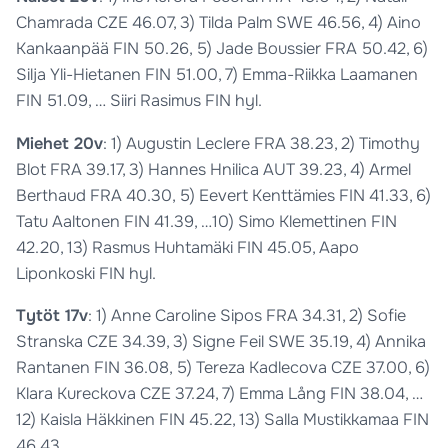
Chamrada CZE 46.07, 3) Tilda Palm SWE 46.56, 4) Aino
Kankaanpää FIN 50.26, 5) Jade Boussier FRA 50.42, 6)
Silja Yli-Hietanen FIN 51.00, 7) Emma-Riikka Laamanen
FIN 51.09, … Siiri Rasimus FIN hyl.
Miehet 20v
: 1) Augustin Leclere FRA 38.23, 2) Timothy
Blot FRA 39.17, 3) Hannes Hnilica AUT 39.23, 4) Armel
Berthaud FRA 40.30, 5) Eevert Kenttämies FIN 41.33, 6)
Tatu Aaltonen FIN 41.39, …10) Simo Klemettinen FIN
42.20, 13) Rasmus Huhtamäki FIN 45.05, Aapo
Liponkoski FIN hyl.
Tytöt 17v
: 1) Anne Caroline Sipos FRA 34.31, 2) Sofie
Stranska CZE 34.39, 3) Signe Feil SWE 35.19, 4) Annika
Rantanen FIN 36.08, 5) Tereza Kadlecova CZE 37.00, 6)
Klara Kureckova CZE 37.24, 7) Emma Lång FIN 38.04, …
12) Kaisla Häkkinen FIN 45.22, 13) Salla Mustikkamaa FIN
46.43,