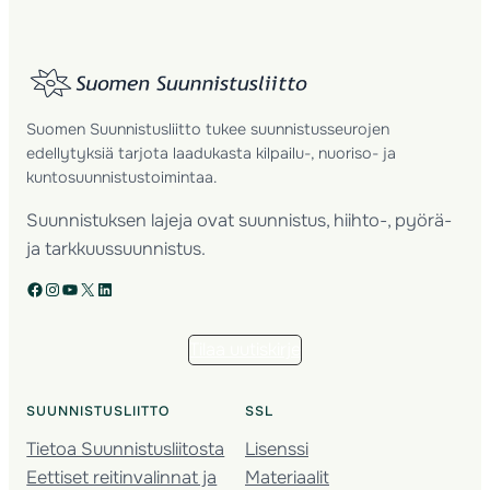
Suomen Suunnistusliitto tukee suunnistusseurojen
edellytyksiä tarjota laadukasta kilpailu-, nuoriso- ja
kuntosuunnistustoimintaa.
Suunnistuksen lajeja ovat suunnistus, hiihto-, pyörä-
ja tarkkuussuunnistus.
Facebook
Instagram
YouTube
X
LinkedIn
Tilaa uutiskirje
SUUNNISTUSLIITTO
SSL
Tietoa Suunnistusliitosta
Lisenssi
Eettiset reitinvalinnat ja
Materiaalit