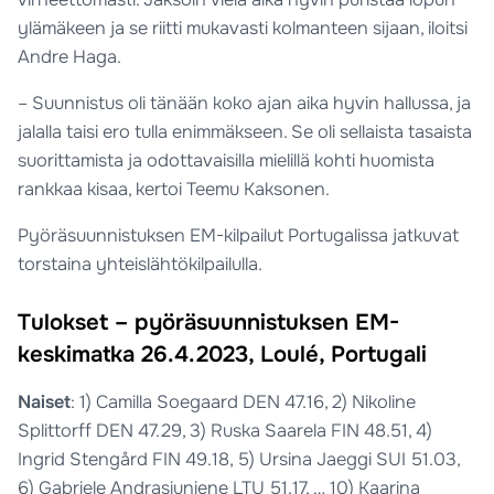
ylämäkeen ja se riitti mukavasti kolmanteen sijaan, iloitsi
Andre Haga.
– Suunnistus oli tänään koko ajan aika hyvin hallussa, ja
jalalla taisi ero tulla enimmäkseen. Se oli sellaista tasaista
suorittamista ja odottavaisilla mielillä kohti huomista
rankkaa kisaa, kertoi Teemu Kaksonen.
Pyöräsuunnistuksen EM-kilpailut Portugalissa jatkuvat
torstaina yhteislähtökilpailulla.
Tulokset – pyöräsuunnistuksen EM-
keskimatka 26.4.2023, Loulé, Portugali
Naiset
: 1) Camilla Soegaard DEN 47.16, 2) Nikoline
Splittorff DEN 47.29, 3) Ruska Saarela FIN 48.51, 4)
Ingrid Stengård FIN 49.18, 5) Ursina Jaeggi SUI 51.03,
6) Gabriele Andrasiuniene LTU 51.17, … 10) Kaarina