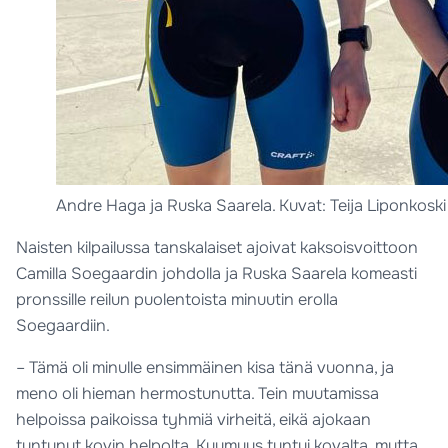
Andre Haga ja Ruska Saarela. Kuvat: Teija Liponkoski
Naisten kilpailussa tanskalaiset ajoivat kaksoisvoittoon
Camilla Soegaardin johdolla ja Ruska Saarela komeasti
pronssille reilun puolentoista minuutin erolla
Soegaardiin.
– Tämä oli minulle ensimmäinen kisa tänä vuonna, ja
meno oli hieman hermostunutta. Tein muutamissa
helpoissa paikoissa tyhmiä virheitä, eikä ajokaan
tuntunut kovin helpolta. Kuumuus tuntui kovalta, mutta