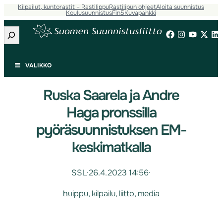
Kilpailut, kuntorastit – Rastilippu
Rastilipun ohjeet
Aloita suunnistus
Koulusuunnistus
Fin5
Kuvapankki
Etsi
VALIKKO
Ruska Saarela ja Andre
Haga pronssilla
pyöräsuunnistuksen EM-
keskimatkalla
SSL
·
26.4.2023 14:56
·
huippu
, 
kilpailu
, 
liitto
, 
media