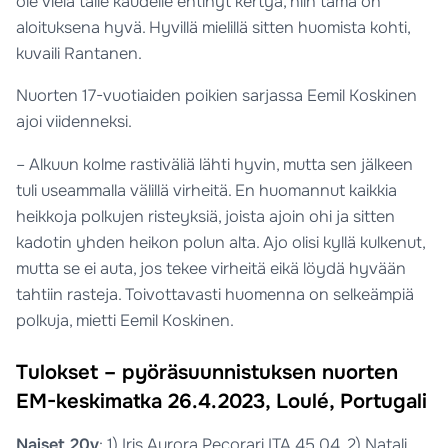
ole vielä tälle kaudelle ehtinyt kertyä, niin tämä on
aloituksena hyvä. Hyvillä mielillä sitten huomista kohti,
kuvaili Rantanen.
Nuorten 17-vuotiaiden poikien sarjassa Eemil Koskinen
ajoi viidenneksi.
– Alkuun kolme rastiväliä lähti hyvin, mutta sen jälkeen
tuli useammalla välillä virheitä. En huomannut kaikkia
heikkoja polkujen risteyksiä, joista ajoin ohi ja sitten
kadotin yhden heikon polun alta. Ajo olisi kyllä kulkenut,
mutta se ei auta, jos tekee virheitä eikä löydä hyvään
tahtiin rasteja. Toivottavasti huomenna on selkeämpiä
polkuja, mietti Eemil Koskinen.
Tulokset – pyöräsuunnistuksen nuorten
EM-keskimatka 26.4.2023, Loulé, Portugali
Naiset 20v
: 1) Iris Aurora Pecorari ITA 45.04, 2) Natali