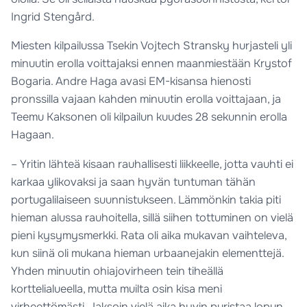
Ingrid Stengård.
Miesten kilpailussa Tsekin Vojtech Stransky hurjasteli yli
minuutin erolla voittajaksi ennen maanmiestään Krystof
Bogaria. Andre Haga avasi EM-kisansa hienosti
pronssilla vajaan kahden minuutin erolla voittajaan, ja
Teemu Kaksonen oli kilpailun kuudes 28 sekunnin erolla
Hagaan.
– Yritin lähteä kisaan rauhallisesti liikkeelle, jotta vauhti ei
karkaa ylikovaksi ja saan hyvän tuntuman tähän
portugalilaiseen suunnistukseen. Lämmönkin takia piti
hieman alussa rauhoitella, sillä siihen tottuminen on vielä
pieni kysymysmerkki. Rata oli aika mukavan vaihteleva,
kun siinä oli mukana hieman urbaanejakin elementtejä.
Yhden minuutin ohiajovirheen tein tiheällä
korttelialueella, mutta muilta osin kisa meni
virheettömästi. Jaksoin vielä aika hyvin puristaa lopun