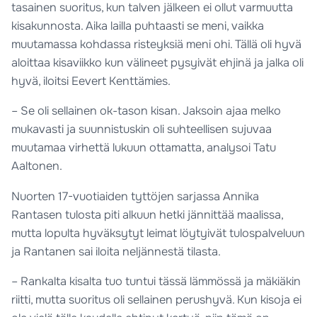
tasainen suoritus, kun talven jälkeen ei ollut varmuutta
kisakunnosta. Aika lailla puhtaasti se meni, vaikka
muutamassa kohdassa risteyksiä meni ohi. Tällä oli hyvä
aloittaa kisaviikko kun välineet pysyivät ehjinä ja jalka oli
hyvä, iloitsi Eevert Kenttämies.
– Se oli sellainen ok-tason kisan. Jaksoin ajaa melko
mukavasti ja suunnistuskin oli suhteellisen sujuvaa
muutamaa virhettä lukuun ottamatta, analysoi Tatu
Aaltonen.
Nuorten 17-vuotiaiden tyttöjen sarjassa Annika
Rantasen tulosta piti alkuun hetki jännittää maalissa,
mutta lopulta hyväksytyt leimat löytyivät tulospalveluun
ja Rantanen sai iloita neljännestä tilasta.
– Rankalta kisalta tuo tuntui tässä lämmössä ja mäkiäkin
riitti, mutta suoritus oli sellainen perushyvä. Kun kisoja ei