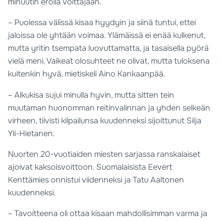
minuutin erolla voittajaan.
– Puolessa välissä kisaa hyydyin ja siinä tuntui, ettei
jaloissa ole yhtään voimaa. Ylämäissä ei enää kulkenut,
mutta yritin tsempata luovuttamatta, ja tasaisella pyörä
vielä meni. Vaikeat olosuhteet ne olivat, mutta tuloksena
kuitenkin hyvä, mietiskeli Aino Kankaanpää.
– Alkukisa sujui minulla hyvin, mutta sitten tein
muutaman huonomman reitinvalinnan ja yhden selkeän
virheen, tiivisti kilpailunsa kuudenneksi sijoittunut Silja
Yli-Hietanen.
Nuorten 20-vuotiaiden miesten sarjassa ranskalaiset
ajoivat kaksoisvoittoon. Suomalaisista Eevert
Kenttämies onnistui viidenneksi ja Tatu Aaltonen
kuudenneksi.
– Tavoitteena oli ottaa kisaan mahdollisimman varma ja