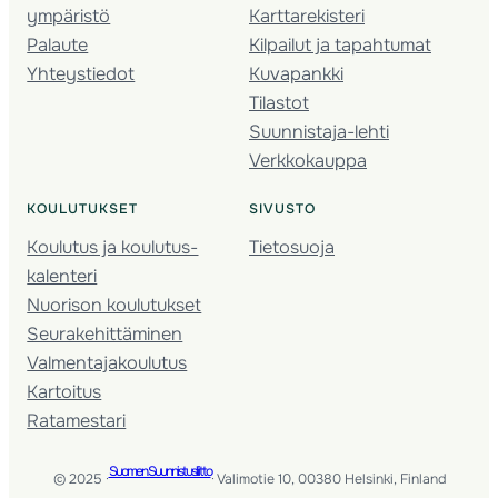
ympäristö
Karttarekisteri
Palaute
Kilpailut ja tapahtumat
Yhteystiedot
Kuvapankki
Tilastot
Suunnistaja-lehti
Verkkokauppa
KOULUTUKSET
SIVUSTO
Koulutus ja koulutus­
Tietosuoja
kalenteri
Nuorison koulutukset
Seura­kehittäminen
Valmentaja­koulutus
Kartoitus
Ratamestari
Suomen Suunnistusliitto
© 2025 ·
· Valimotie 10, 00380 Helsinki, Finland