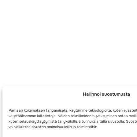
Hallinnoi suostumusta
Parhaan kokemuksen tarjoamiseksi käytämme teknologioita, kuten evästeit
käyttääksemme laitetietoja. Näiden tekniikoiden hyväksyminen antaa meille
kuten selauskäyttäytymistä tai yksilöllisiä tunnuksia tällä sivustolla. Su
voi vaikuttaa sivuston ominaisuuksiin ja toimintoihin.