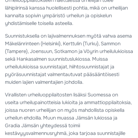
Urheiluoppilaitokseen haettaessa urheilijan tulee
lähipiirinsä kanssa huolellisesti pohtia, mikä on urheilijan
kannalta sopivin ympäristö urheilun ja opiskelun
yhdistämiselle toisella asteella.
Suunnistuksella on lajivalmennuksen myötä vahva asema
Mäkelänrinteen (Helsinki), Kerttulin (Turku), Sammon
(Tampere), Joensuun, Sotkamon ja Vöyrin urheilulukioissa
sekä Hankasalmen suunnistuslukiossa. Muissa
urheilulukioissa suunnistajat, hiihtosuunnistajat ja
pyöräsuunnistajat valmentautuvat pääsääntöisesti
muiden lajien valmentajien johdolla.
Virallisten urheiluoppilaitosten lisäksi Suomessa on
useita urheilupainotteisia lukioita ja ammattioppilaitoksia,
joissa nuoren urheilijan on myös mahdollista opiskella
urheilun ehdoilla. Muun muassa Jämsän lukiossa ja
Gradia Jämsän yhteydessä toimii
kestävyysvalmennusryhmä, joka tarjoaa suunnistajille