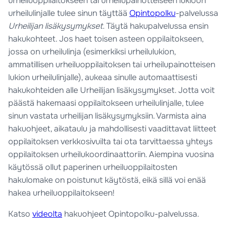
urheiluoppilaitokseen tai urheilupainotteiseen lukioon
urheilulinjalle tulee sinun täyttää
Opintopolku
-palvelussa
Urheilijan lisäkysymykset
. Täytä hakupalvelussa ensin
hakukohteet. Jos haet toisen asteen oppilaitokseen,
jossa on urheilulinja (esimerkiksi urheilulukion,
ammatillisen urheiluoppilaitoksen tai urheilupainotteisen
lukion urheilulinjalle), aukeaa sinulle automaattisesti
hakukohteiden alle Urheilijan lisäkysymykset. Jotta voit
päästä hakemaasi oppilaitokseen urheilulinjalle, tulee
sinun vastata urheilijan lisäkysymyksiin. Varmista aina
hakuohjeet, aikataulu ja mahdollisesti vaadittavat liitteet
oppilaitoksen verkkosivuilta tai ota tarvittaessa yhteys
oppilaitoksen urheilukoordinaattoriin. Aiempina vuosina
käytössä ollut paperinen urheiluoppilaitosten
hakulomake on poistunut käytöstä, eikä sillä voi enää
hakea urheiluoppilaitokseen!
Katso
videolta
hakuohjeet Opintopolku-palvelussa.