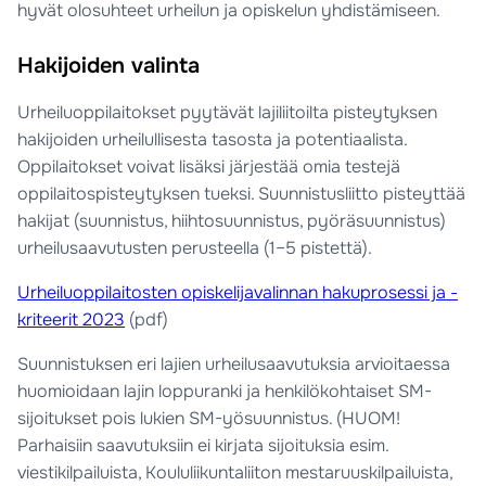
hyvät olosuhteet urheilun ja opiskelun yhdistämiseen.
Hakijoiden valinta
Urheiluoppilaitokset pyytävät lajiliitoilta pisteytyksen
hakijoiden urheilullisesta tasosta ja potentiaalista.
Oppilaitokset voivat lisäksi järjestää omia testejä
oppilaitospisteytyksen tueksi. Suunnistusliitto pisteyttää
hakijat (suunnistus, hiihtosuunnistus, pyöräsuunnistus)
urheilusaavutusten perusteella (1–5 pistettä).
Urheiluoppilaitosten opiskelijavalinnan hakuprosessi ja -
kriteerit 2023
(pdf)
Suunnistuksen eri lajien urheilusaavutuksia arvioitaessa
huomioidaan lajin loppuranki ja henkilökohtaiset SM-
sijoitukset pois lukien SM-yösuunnistus. (HUOM!
Parhaisiin saavutuksiin ei kirjata sijoituksia esim.
viestikilpailuista, Koululiikuntaliiton mestaruuskilpailuista,