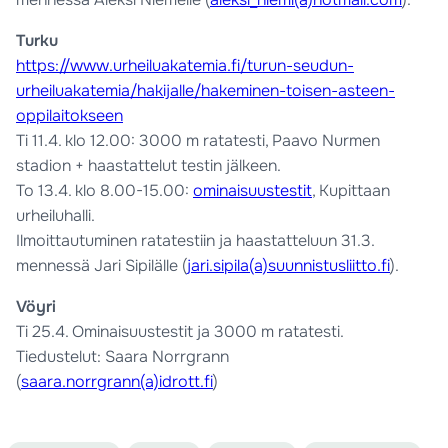
Turku
https://www.urheiluakatemia.fi/turun-seudun-
urheiluakatemia/hakijalle/hakeminen-toisen-asteen-
oppilaitokseen
Ti 11.4. klo 12.00: 3000 m ratatesti, Paavo Nurmen
stadion + haastattelut testin jälkeen.
To 13.4. klo 8.00-15.00:
ominaisuustestit
, Kupittaan
urheiluhalli.
Ilmoittautuminen ratatestiin ja haastatteluun 31.3.
mennessä Jari Sipilälle (
jari.sipila(a)suunnistusliitto.fi
).
Vöyri
Ti 25.4. Ominaisuustestit ja 3000 m ratatesti.
Tiedustelut: Saara Norrgrann
(
saara.norrgrann(a)idrott.fi
)