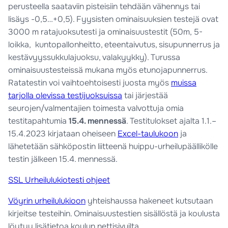
perusteella saataviin pisteisiin tehdään vähennys tai
lisäys -0,5…+0,5). Fyysisten ominaisuuksien testejä ovat
3000 m ratajuoksutesti ja ominaisuustestit (50m, 5-
loikka, kuntopallonheitto, eteentaivutus, sisupunnerrus ja
kestävyyssukkulajuoksu, valakyykky). Turussa
ominaisuustesteissä mukana myös etunojapunnerrus.
Ratatestin voi vaihtoehtoisesti juosta myös
muissa
tarjolla olevissa testijuoksuissa
tai järjestää
seurojen/valmentajien toimesta valvottuja omia
testitapahtumia
15.4. mennessä
. Testitulokset ajalta 1.1.–
15.4.2023 kirjataan oheiseen
Excel-taulukoon
ja
lähetetään sähköpostin liitteenä huippu-urheilupäällikölle
testin jälkeen 15.4. mennessä.
SSL Urheilulukiotesti ohjeet
Vöyrin urheilulukioon
yhteishaussa hakeneet kutsutaan
kirjeitse testeihin. Ominaisuustestien sisällöstä ja koulusta
löytyy lisätietoa koulun nettisivuilta.