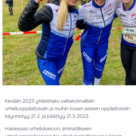
Kevään 2023 yhteishaku valtakunnallisiin
urheiluoppilaitoksiin ja muihin toisen asteen oppilaitoksiin
käynnistyy 21.2. ja päättyy 21.3.2023.
Hakiessasi urheilulukioon, ammatilliseen