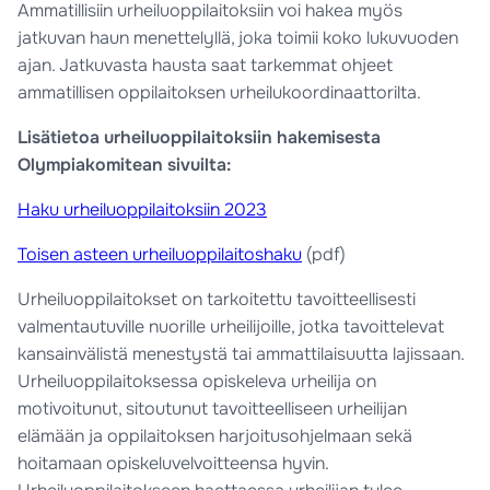
Ammatillisiin urheiluoppilaitoksiin voi hakea myös
jatkuvan haun menettelyllä, joka toimii koko lukuvuoden
ajan. Jatkuvasta hausta saat tarkemmat ohjeet
ammatillisen oppilaitoksen urheilukoordinaattorilta.
Lisätietoa urheiluoppilaitoksiin hakemisesta
Olympiakomitean sivuilta:
Haku urheiluoppilaitoksiin 2023
Toisen asteen urheiluoppilaitoshaku
(pdf)
Urheiluoppilaitokset on tarkoitettu tavoitteellisesti
valmentautuville nuorille urheilijoille, jotka tavoittelevat
kansainvälistä menestystä tai ammattilaisuutta lajissaan.
Urheiluoppilaitoksessa opiskeleva urheilija on
motivoitunut, sitoutunut tavoitteelliseen urheilijan
elämään ja oppilaitoksen harjoitusohjelmaan sekä
hoitamaan opiskeluvelvoitteensa hyvin.