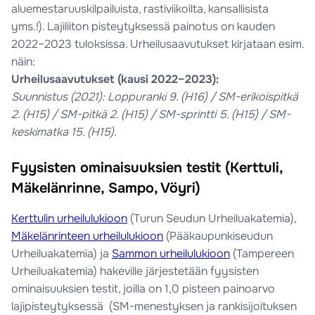
aluemestaruuskilpailuista, rastiviikoilta, kansallisista
yms.!). Lajiliiton pisteytyksessä painotus on kauden
2022–2023 tuloksissa. Urheilusaavutukset kirjataan esim.
näin:
Urheilusaavutukset (kausi 2022–2023):
Suunnistus (2021): Loppuranki 9. (H16) / SM-erikoispitkä
2. (H15) / SM-pitkä 2. (H15) / SM-sprintti 5. (H15) / SM-
keskimatka 15. (H15).
Fyysisten ominaisuuksien testit (Kerttuli,
Mäkelänrinne, Sampo, Vöyri)
Kerttulin urheilulukioon
(Turun Seudun Urheiluakatemia),
Mäkelänrinteen urheilulukioon
(Pääkaupunkiseudun
Urheiluakatemia) ja
Sammon urheilulukioon
(Tampereen
Urheiluakatemia) hakeville järjestetään fyysisten
ominaisuuksien testit, joilla on 1,0 pisteen painoarvo
lajipisteytyksessä (SM-menestyksen ja rankisijoituksen