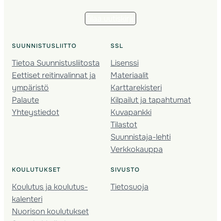
Tilaa uutiskirje
SUUNNISTUSLIITTO
SSL
Tietoa Suunnistusliitosta
Lisenssi
Eettiset reitinvalinnat ja
Materiaalit
ympäristö
Karttarekisteri
Palaute
Kilpailut ja tapahtumat
Yhteystiedot
Kuvapankki
Tilastot
Suunnistaja-lehti
Verkkokauppa
KOULUTUKSET
SIVUSTO
Koulutus ja koulutus­
Tietosuoja
kalenteri
Nuorison koulutukset