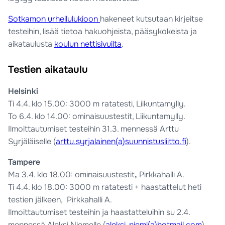
Sotkamon urheilulukioon
hakeneet kutsutaan kirjeitse
testeihin, lisää tietoa hakuohjeista, pääsykokeista ja
aikataulusta
koulun nettisivuilta
.
Testien aikataulu
Helsinki
Ti 4.4. klo 15.00: 3000 m ratatesti, Liikuntamylly.
To 6.4. klo 14.00: ominaisuustestit, Liikuntamylly.
Ilmoittautumiset testeihin 31.3. mennessä Arttu
Syrjäläiselle (
arttu.syrjalainen(a)suunnistusliitto.fi
).
Tampere
Ma 3.4. klo 18.00: ominaisuustestit
,
Pirkkahalli A.
Ti 4.4. klo 18.00: 3000 m ratatesti + haastattelut heti
testien jälkeen, Pirkkahalli A.
Ilmoittautumiset testeihin ja haastatteluihin su 2.4.
mennessä Aleksi Niemelle (
aleksi_niemi(a)hotmail.com
).