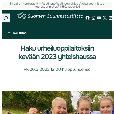
Kilpailut, kuntorastit – Rastilippu
Rastilipun ohjeet
Aloita suunnistus
Koulusuunnistus
Fin5
Kuvapankki
Etsi
VALIKKO
Haku urheiluoppilaitoksiin
kevään 2023 yhteishaussa
PK
·
20.3.2023 12:00
·
huippu
, 
nuoriso