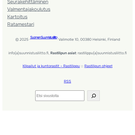
Seura­kehittäminen
Valmentaja­koulutus
Kartoitus
Ratamestari
Suomen Suunnistusliitto
© 2025 ·
· Valimotie 10, 00380 Helsinki, Finland
info(a)suunnistusliitto.fi,
Rastilipun asiat
: rastilippu(a)suunnistusliitto.fi
Kilpailut ja kuntorastit – Rastilippu
:::
Rastilipun ohjeet
RSS
Etsi