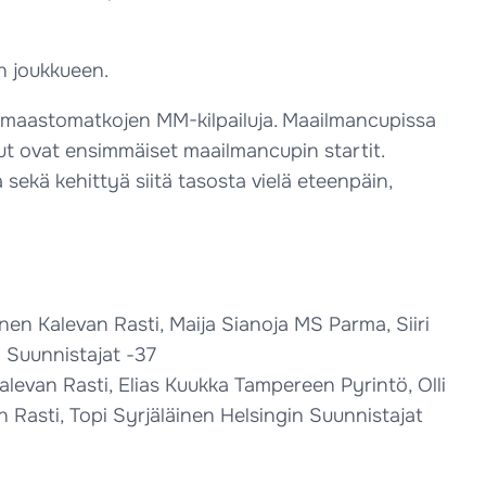
n joukkueen.
in maastomatkojen MM-kilpailuja. Maailmancupissa
ilut ovat ensimmäiset maailmancupin startit.
ekä kehittyä siitä tasosta vielä eteenpäin,
en Kalevan Rasti, Maija Sianoja MS Parma, Siiri
n Suunnistajat -37
alevan Rasti, Elias Kuukka Tampereen Pyrintö, Olli
 Rasti, Topi Syrjäläinen Helsingin Suunnistajat