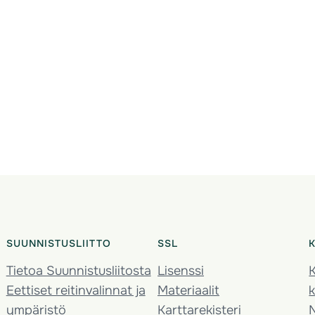
SUUNNISTUSLIITTO
SSL
Tietoa Suunnistusliitosta
Lisenssi
K
Eettiset reitinvalinnat ja
Materiaalit
k
ympäristö
Karttarekisteri