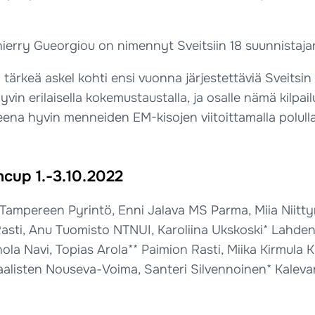
rry Gueorgiou on nimennyt Sveitsiin 18 suunnistaja
tärkeä askel kohti ensi vuonna järjestettäviä Sveits
yvin erilaisella kokemustaustalla, ja osalle nämä kilpa
a hyvin menneiden EM-kisojen viitoittamalla polulla s
cup 1.-3.10.2022
Tampereen Pyrintö, Enni Jalava MS Parma, Miia Niittyn
 Rasti, Anu Tuomisto NTNUI, Karoliina Ukskoski* Lahde
a Navi, Topias Arola** Paimion Rasti, Miika Kirmula K
aalisten Nouseva-Voima, Santeri Silvennoinen* Kalevan