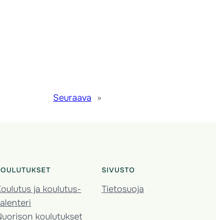
Seuraava
»
KOULUTUKSET
SIVUSTO
oulutus ja koulutus­
Tietosuoja
alenteri
Nuorison koulutukset