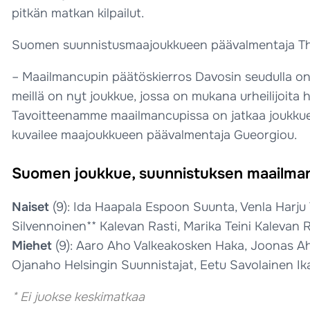
pitkän matkan kilpailut.
Suomen suunnistusmaajoukkueen päävalmentaja Thie
– Maailmancupin päätöskierros Davosin seudulla on 
meillä on nyt joukkue, jossa on mukana urheilijoita h
Tavoitteenamme maailmancupissa on jatkaa joukkueen
kuvailee maajoukkueen päävalmentaja Gueorgiou.
Suomen joukkue, suunnistuksen maailman
Naiset
(9): Ida Haapala Espoon Suunta, Venla Harju 
Silvennoinen** Kalevan Rasti, Marika Teini Kalevan
Miehet
(9): Aaro Aho Valkeakosken Haka, Joonas Ahol
Ojanaho Helsingin Suunnistajat, Eetu Savolainen Ik
* Ei juokse keskimatkaa