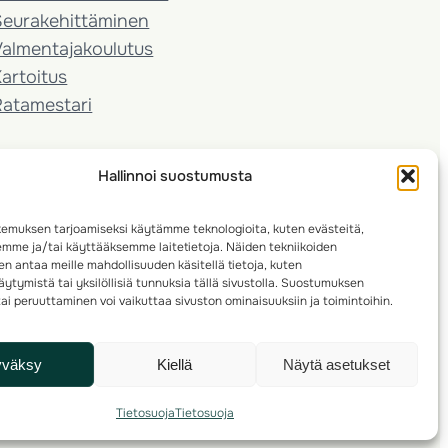
Seura­kehittäminen
almentaja­koulutus
artoitus
Ratamestari
Hallinnoi suostumusta
emuksen tarjoamiseksi käytämme teknologioita, kuten evästeitä,
emme ja/tai käyttääksemme laitetietoja. Näiden tekniikoiden
n antaa meille mahdollisuuden käsitellä tietoja, kuten
ytymistä tai yksilöllisiä tunnuksia tällä sivustolla. Suostumuksen
ai peruuttaminen voi vaikuttaa sivuston ominaisuuksiin ja toimintoihin.
yväksy
Kiellä
Näytä asetukset
Tietosuoja
Tietosuoja