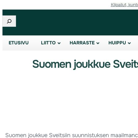
Kilpailut, kunt
Etsi
ETUSIVU
LIITTO
HARRASTE
HUIPPU
Suomen joukkue Sveits
Suomen joukkue Sveitsiin suunnistuksen maailmancupin 