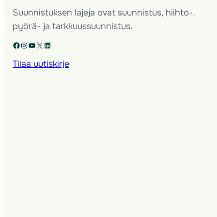
Suunnistuksen lajeja ovat suunnistus, hiihto-,
pyörä- ja tarkkuussuunnistus.
Facebook
Instagram
YouTube
X
LinkedIn
Tilaa uutiskirje