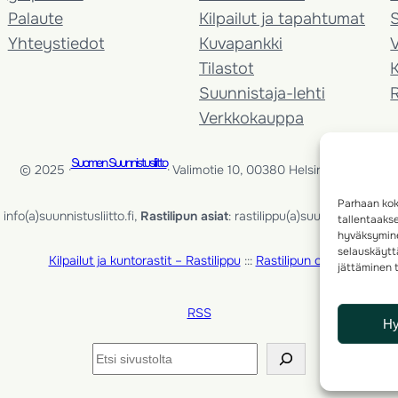
Palaute
Kilpailut ja tapahtumat
Yhteystiedot
Kuvapankki
V
Tilastot
K
Suunnistaja-lehti
Verkkokauppa
Suomen Suunnistusliitto
© 2025 ·
· Valimotie 10, 00380 Helsinki, Finland
Parhaan kok
info(a)suunnistusliitto.fi,
Rastilipun asiat
: rastilippu(a)suunnistusliitto.fi
tallentaaks
hyväksymine
selauskäyttä
Kilpailut ja kuntorastit – Rastilippu
:::
Rastilipun ohjeet
jättäminen t
RSS
H
Etsi