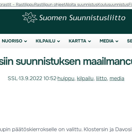
orastit – Rastilippu
Rastilipun ohjeet
Aloita suunnistus
Koulusuunnistus
F
NUORISO
KILPAILU
KARTTA
MEDIA
S
iin suunnistuksen maailmancu
SSL
·
13.9.2022 10:52
·
huippu
, 
kilpailu
, 
liitto
, 
media
päätöskierrokselle on valittu. Klostersin ja Davosin al