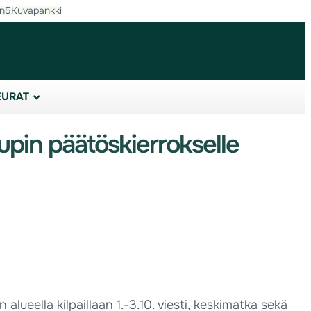
in5
Kuvapankki
EURAT
pin päätöskierrokselle
ueella kilpaillaan 1.-3.10. viesti, keskimatka sekä