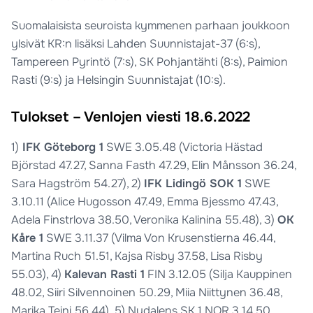
Suomalaisista seuroista kymmenen parhaan joukkoon
ylsivät KR:n lisäksi Lahden Suunnistajat-37 (6:s),
Tampereen Pyrintö (7:s), SK Pohjantähti (8:s), Paimion
Rasti (9:s) ja Helsingin Suunnistajat (10:s).
Tulokset – Venlojen viesti 18.6.2022
1)
IFK Göteborg 1
SWE 3.05.48 (Victoria Hästad
Björstad 47.27, Sanna Fasth 47.29, Elin Månsson 36.24,
Sara Hagström 54.27), 2)
IFK Lidingö SOK 1
SWE
3.10.11 (Alice Hugosson 47.49, Emma Bjessmo 47.43,
Adela Finstrlova 38.50, Veronika Kalinina 55.48), 3)
OK
Kåre 1
SWE 3.11.37 (Vilma Von Krusenstierna 46.44,
Martina Ruch 51.51, Kajsa Risby 37.58, Lisa Risby
55.03), 4)
Kalevan Rasti 1
FIN 3.12.05 (Silja Kauppinen
48.02, Siiri Silvennoinen 50.29, Miia Niittynen 36.48,
Marika Teini 56.44), 5) Nydalens SK 1 NOR 3.14.50