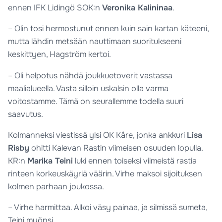
ennen IFK Lidingö SOK:n
Veronika Kalininaa
.
– Olin tosi hermostunut ennen kuin sain kartan käteeni,
mutta lähdin metsään nauttimaan suoritukseeni
keskittyen, Hagström kertoi.
– Oli helpotus nähdä joukkuetoverit vastassa
maalialueella. Vasta silloin uskalsin olla varma
voitostamme. Tämä on seurallemme todella suuri
saavutus.
Kolmanneksi viestissä ylsi OK Kåre, jonka ankkuri
Lisa
Risby
ohitti Kalevan Rastin viimeisen osuuden lopulla.
KR:n
Marika Teini
luki ennen toiseksi viimeistä rastia
rinteen korkeuskäyriä väärin. Virhe maksoi sijoituksen
kolmen parhaan joukossa.
– Virhe harmittaa. Alkoi väsy painaa, ja silmissä sumeta,
Teini myönsi.