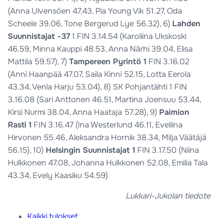
(Anna Ulvensöen 47.43, Pia Young Vik 51.27, Oda
Scheele 39.06, Tone Bergerud Lye 56.32), 6)
Lahden
Suunnistajat -37
1 FIN 3.14.54 (Karoliina Ukskoski
46.59, Minna Kauppi 48.53, Anna Närhi 39.04, Elisa
Mattila 59.57), 7)
Tampereen Pyrintö 1
FIN 3.16.02
(Anni Haanpää 47.07, Saila Kinni 52.15, Lotta Eerola
43.34, Venla Harju 53.04), 8) SK Pohjantähti 1 FIN
3.16.08 (Sari Anttonen 46.51, Martina Joensuu 53.44,
Kirsi Nurmi 38.04, Anna Haataja 57.28), 9)
Paimion
Rasti 1
FIN 3.16.47 (Ina Westerlund 46.11, Eveliina
Hirvonen 55.46, Aleksandra Hornik 38.34, Milja Väätäjä
56.15), 10)
Helsingin Suunnistajat 1
FIN 3.17.50 (Niina
Hulkkonen 47.08, Johanna Hulkkonen 52.08, Emilia Tala
43.34, Evely Kaasiku 54.59)
Lukkari-Jukolan tiedote
Kaikki tulokset