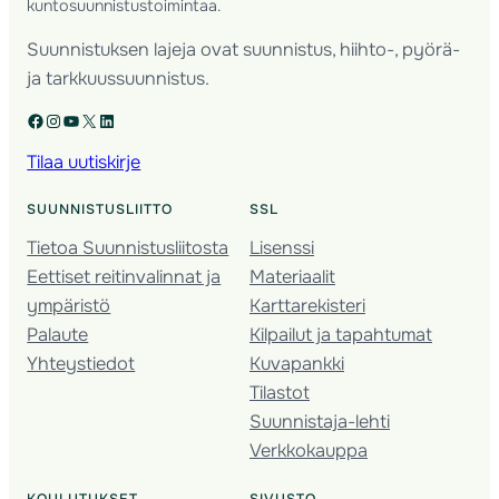
kuntosuunnistustoimintaa.
Suunnistuksen lajeja ovat suunnistus, hiihto-, pyörä-
ja tarkkuussuunnistus.
Facebook
Instagram
YouTube
X
LinkedIn
Tilaa uutiskirje
SUUNNISTUSLIITTO
SSL
Tietoa Suunnistusliitosta
Lisenssi
Eettiset reitinvalinnat ja
Materiaalit
ympäristö
Karttarekisteri
Palaute
Kilpailut ja tapahtumat
Yhteystiedot
Kuvapankki
Tilastot
Suunnistaja-lehti
Verkkokauppa
KOULUTUKSET
SIVUSTO