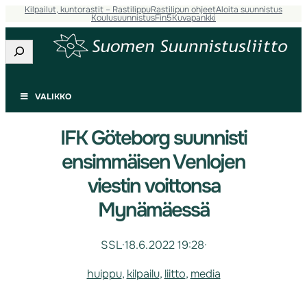
Kilpailut, kuntorastit – Rastilippu
Rastilipun ohjeet
Aloita suunnistus
Koulusuunnistus
Fin5
Kuvapankki
Etsi
VALIKKO
IFK Göteborg suunnisti
ensimmäisen Venlojen
viestin voittonsa
Mynämäessä
SSL
·
18.6.2022 19:28
·
huippu
, 
kilpailu
, 
liitto
, 
media