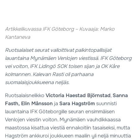
Artikkelikuvassa IFK Göteborg – Kuvaaja: Marko
Kantaneva
Ruotsalaiset seurat valloittivat palkintopallisijat
lauantaina Mynämäen Venlojen viestissä. IFK Göteborg
vei voiton, IFK Lidingö SOK toisen sijan ja OK Kåre
kolmannen. Kalevan Rasti oli parhaana
suomalaisjoukkueena neljäs.
Ruotsalaisnelikko
Victoria Haestad Björnstad
,
Sanna
Fasth, Elin Månsson
ja
Sara Hagström
suunnisti
lauantaina IFK Göteborgille seuran ensimmäisen
Venlojen viestin voiton. Mynämäen vauhdikkaassa
maastossa kisattua viestiä ennakoitiin tasaiseksi, mutta
Hagström ankkuroi joukkueen maaliin yli neljä minuuttia