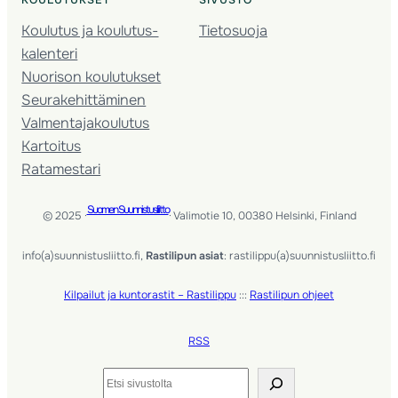
Koulutus ja koulutus­
Tietosuoja
kalenteri
Nuorison koulutukset
Seura­kehittäminen
Valmentaja­koulutus
Kartoitus
Ratamestari
Suomen Suunnistusliitto
© 2025 ·
· Valimotie 10, 00380 Helsinki, Finland
info(a)suunnistusliitto.fi,
Rastilipun asiat
: rastilippu(a)suunnistusliitto.fi
Kilpailut ja kuntorastit – Rastilippu
:::
Rastilipun ohjeet
RSS
Etsi