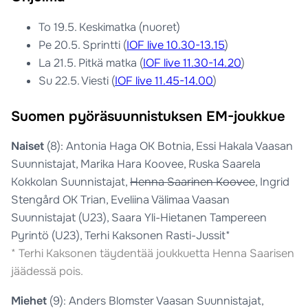
To 19.5. Keskimatka (nuoret)
Pe 20.5. Sprintti (
IOF live 10.30-13.15
)
La 21.5. Pitkä matka (
IOF live 11.30-14.20
)
Su 22.5. Viesti (
IOF live 11.45-14.00
)
Suomen pyöräsuunnistuksen EM-joukkue
Naiset
(8): Antonia Haga OK Botnia, Essi Hakala Vaasan
Suunnistajat, Marika Hara Koovee, Ruska Saarela
Kokkolan Suunnistajat,
Henna Saarinen Koovee
, Ingrid
Stengård OK Trian, Eveliina Välimaa Vaasan
Suunnistajat (U23), Saara Yli-Hietanen Tampereen
Pyrintö (U23), Terhi Kaksonen Rasti-Jussit*
* Terhi Kaksonen täydentää joukkuetta Henna Saarisen
jäädessä pois.
Miehet
(9): Anders Blomster Vaasan Suunnistajat,