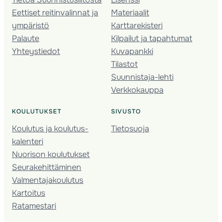
Eettiset reitinvalinnat ja
Materiaalit
ympäristö
Karttarekisteri
Palaute
Kilpailut ja tapahtumat
Yhteystiedot
Kuvapankki
Tilastot
Suunnistaja-lehti
Verkkokauppa
KOULUTUKSET
SIVUSTO
Koulutus ja koulutus­
Tietosuoja
kalenteri
Nuorison koulutukset
Seura­kehittäminen
Valmentaja­koulutus
Kartoitus
Ratamestari