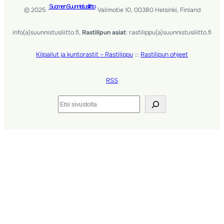
Suomen Suunnistusliitto
© 2025 ·
· Valimotie 10, 00380 Helsinki, Finland
info(a)suunnistusliitto.fi,
Rastilipun asiat
: rastilippu(a)suunnistusliitto.fi
Kilpailut ja kuntorastit – Rastilippu
:::
Rastilipun ohjeet
RSS
Etsi