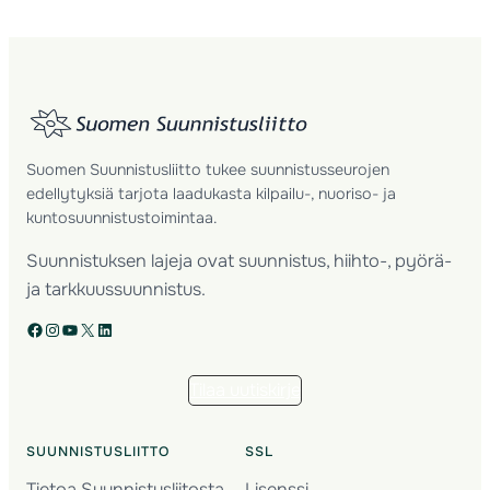
Suomen Suunnistusliitto tukee suunnistusseurojen
edellytyksiä tarjota laadukasta kilpailu-, nuoriso- ja
kuntosuunnistustoimintaa.
Suunnistuksen lajeja ovat suunnistus, hiihto-, pyörä-
ja tarkkuussuunnistus.
Facebook
Instagram
YouTube
X
LinkedIn
Tilaa uutiskirje
SUUNNISTUSLIITTO
SSL
Tietoa Suunnistusliitosta
Lisenssi