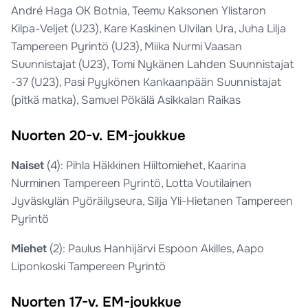
André Haga OK Botnia, Teemu Kaksonen Ylistaron
Kilpa-Veljet (U23), Kare Kaskinen Ulvilan Ura, Juha Lilja
Tampereen Pyrintö (U23), Miika Nurmi Vaasan
Suunnistajat (U23), Tomi Nykänen Lahden Suunnistajat
-37 (U23), Pasi Pyykönen Kankaanpään Suunnistajat
(pitkä matka), Samuel Pökälä Asikkalan Raikas
Nuorten 20-v. EM-joukkue
Naiset
(4): Pihla Häkkinen Hiiltomiehet, Kaarina
Nurminen Tampereen Pyrintö, Lotta Voutilainen
Jyväskylän Pyöräilyseura, Silja Yli-Hietanen Tampereen
Pyrintö
Miehet
(2): Paulus Hanhijärvi Espoon Akilles, Aapo
Liponkoski Tampereen Pyrintö
Nuorten 17-v. EM-joukkue