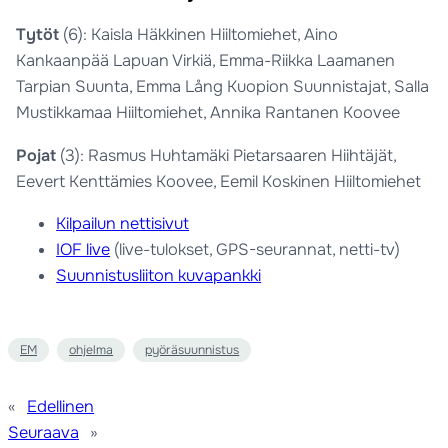
Tytöt
(6): Kaisla Häkkinen Hiiltomiehet, Aino
Kankaanpää Lapuan Virkiä, Emma-Riikka Laamanen
Tarpian Suunta, Emma Lång Kuopion Suunnistajat, Salla
Mustikkamaa Hiiltomiehet, Annika Rantanen Koovee
Pojat
(3): Rasmus Huhtamäki Pietarsaaren Hiihtäjät,
Eevert Kenttämies Koovee, Eemil Koskinen Hiiltomiehet
Kilpailun nettisivut
IOF live
(live-tulokset, GPS-seurannat, netti-tv)
Suunnistusliiton kuvapankki
EM
ohjelma
pyöräsuunnistus
«
Edellinen
Seuraava
»