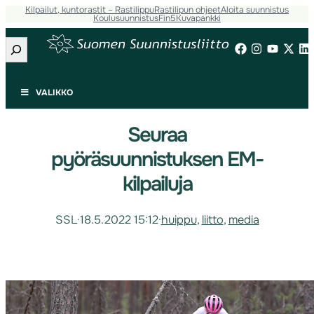
Kilpailut, kuntorastit – Rastilippu
Rastilipun ohjeet
Aloita suunnistus
Koulusuunnistus
Fin5
Kuvapankki
Etsi
VALIKKO
Seuraa
pyöräsuunnistuksen EM-
kilpailuja
SSL
·
18.5.2022 15:12
·
huippu
, 
liitto
, 
media