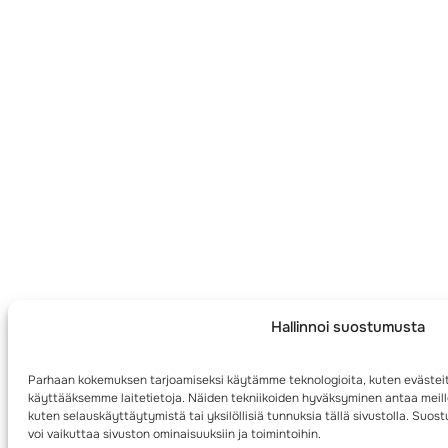
Hallinnoi suostumusta
Parhaan kokemuksen tarjoamiseksi käytämme teknologioita, kuten evästeit
käyttääksemme laitetietoja. Näiden tekniikoiden hyväksyminen antaa meille
kuten selauskäyttäytymistä tai yksilöllisiä tunnuksia tällä sivustolla. Su
voi vaikuttaa sivuston ominaisuuksiin ja toimintoihin.