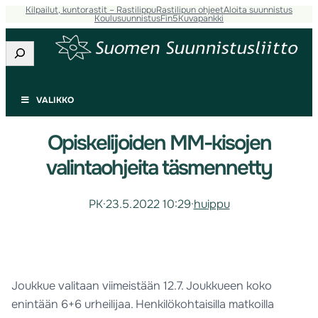
Kilpailut, kuntorastit – Rastilippu
Rastilipun ohjeet
Aloita suunnistus
Koulusuunnistus
Fin5
Kuvapankki
Etsi
VALIKKO
Opiskelijoiden MM-kisojen
valintaohjeita täsmennetty
PK
·
23.5.2022 10:29
·
huippu
Joukkue valitaan viimeistään 12.7. Joukkueen koko
enintään 6+6 urheilijaa. Henkilökohtaisilla matkoilla