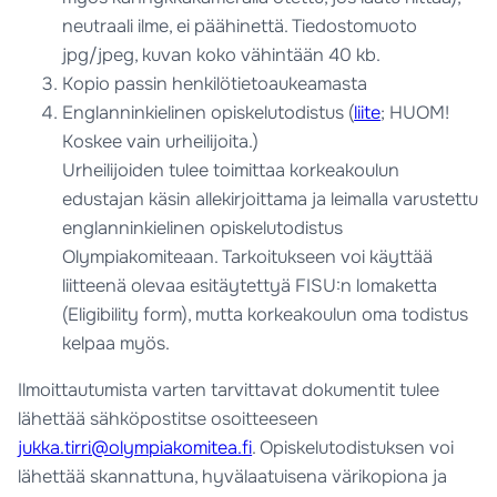
neutraali ilme, ei päähinettä. Tiedostomuoto
jpg/jpeg, kuvan koko vähintään 40 kb.
Kopio passin henkilötietoaukeamasta
Englanninkielinen opiskelutodistus (
liite
; HUOM!
Koskee vain urheilijoita.)
Urheilijoiden tulee toimittaa korkeakoulun
edustajan käsin allekirjoittama ja leimalla varustettu
englanninkielinen opiskelutodistus
Olympiakomiteaan. Tarkoitukseen voi käyttää
liitteenä olevaa esitäytettyä FISU:n lomaketta
(Eligibility form), mutta korkeakoulun oma todistus
kelpaa myös.
Ilmoittautumista varten tarvittavat dokumentit tulee
lähettää sähköpostitse osoitteeseen
jukka.tirri@olympiakomitea.fi
. Opiskelutodistuksen voi
lähettää skannattuna, hyvälaatuisena värikopiona ja