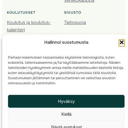
Verkkokauppa
KOULUTUKSET
SIVUSTO
Koulutus ja koulutus­
Tietosuoja
kalenteri
Nuorison koulutukset
Hallinnoi suostumusta
Seura­kehittäminen
Valmentaja­koulutus
Parhaan kokemuksen tarjoamiseksi käytämme teknologioita, kuten
Kartoitus
evästeitä, tallentaaksemme ja/tai käyttääksemme laitetietoja. Näiden
Ratamestari
tekniikoiden hyväksyminen antaa meille mahdollisuuden käsitellä tietoja,
kuten selauskäyttäytymistä tai yksilöllisiä tunnuksia tällä sivustolla.
Suostumuksen jättäminen tai peruuttaminen voi vaikuttaa sivuston
Suomen Suunnistusliitto
© 2025 ·
· Valimotie 10, 00380 Helsinki, Finland
ominaisuuksiin ja toimintoihin.
info(a)suunnistusliitto.fi,
Rastilipun asiat
: rastilippu(a)suunnistusliitto.fi
Hyväksy
Kilpailut ja kuntorastit – Rastilippu
:::
Rastilipun ohjeet
Kiellä
RSS
Näytä asetukset