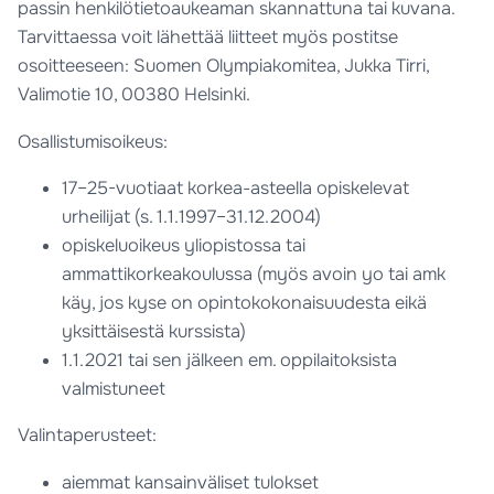
passin henkilötietoaukeaman skannattuna tai kuvana.
Tarvittaessa voit lähettää liitteet myös postitse
osoitteeseen: Suomen Olympiakomitea, Jukka Tirri,
Valimotie 10, 00380 Helsinki.
Osallistumisoikeus:
17–25-vuotiaat korkea-asteella opiskelevat
urheilijat (s. 1.1.1997–31.12.2004)
opiskeluoikeus yliopistossa tai
ammattikorkeakoulussa (myös avoin yo tai amk
käy, jos kyse on opintokokonaisuudesta eikä
yksittäisestä kurssista)
1.1.2021 tai sen jälkeen em. oppilaitoksista
valmistuneet
Valintaperusteet:
aiemmat kansainväliset tulokset