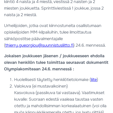
kiintiö 4 naista ja 4 miestä, viestissä 2 naisten ja 2
miesten joukkuetta. Sprinttiviestissä 1 joukkue, jossa 2
naista ja 2 miestä.
Urheilijoiden, jotka ovat kiinnostuneita osallistumaan
opiskelijoiden MM-kilpailuihin, tulee ilmoittautua
sähköpostitse päävalmentajalle
(
thierry.gueorgiou@suunnistusliitto.fi
) 24.6. mennessä.
Jokaisen joukkueen jäsenen / joukkueeseen ehdolla
olevan henkilön tulee toimittaa seuraavat dokumentit
Olympiakomiteaan 24.6. mennessä :
Huolellisesti täytetty henkilötietolomake (
liite
)
Valokuva (ei mustavalkoinen)
Kasvokuva (passikuva tai vastaava). Vaatimukset
kuvalle: Suoraan edestä vaaleaa taustaa vasten
otettu ja mahdollisimman korkealaatuinen (voi olla
myös kännykkäkameralla otettu, jos laatu riittää),