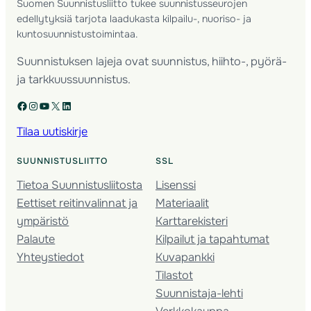
Suomen Suunnistusliitto tukee suunnistusseurojen
edellytyksiä tarjota laadukasta kilpailu-, nuoriso- ja
kuntosuunnistustoimintaa.
Suunnistuksen lajeja ovat suunnistus, hiihto-, pyörä-
ja tarkkuussuunnistus.
Facebook
Instagram
YouTube
X
LinkedIn
Tilaa uutiskirje
SUUNNISTUSLIITTO
SSL
Tietoa Suunnistusliitosta
Lisenssi
Eettiset reitinvalinnat ja
Materiaalit
ympäristö
Karttarekisteri
Palaute
Kilpailut ja tapahtumat
Yhteystiedot
Kuvapankki
Tilastot
Suunnistaja-lehti