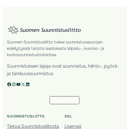
Suomen Suunnistusliitto tukee suunnistusseurojen
edellytyksiä tarjota laadukasta kilpailu-, nuoriso- ja
kuntosuunnistustoimintaa.
Suunnistuksen lajeja ovat suunnistus, hiihto-, pyörä-
ja tarkkuussuunnistus.
Facebook
Instagram
YouTube
X
LinkedIn
Tilaa uutiskirje
SUUNNISTUSLIITTO
SSL
Tietoa Suunnistusliitosta
Lisenssi