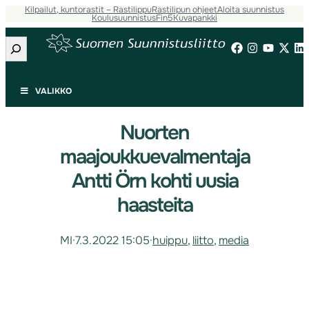
Kilpailut, kuntorastit – Rastilippu
Rastilipun ohjeet
Aloita suunnistus
Koulusuunnistus
Fin5
Kuvapankki
Etsi
VALIKKO
Nuorten
maajoukkuevalmentaja
Antti Örn kohti uusia
haasteita
MI
·
7.3.2022 15:05
·
huippu
, 
liitto
, 
media