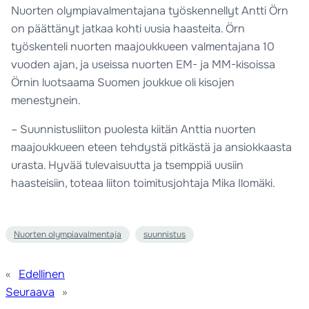
Nuorten olympiavalmentajana työskennellyt Antti Örn
on päättänyt jatkaa kohti uusia haasteita. Örn
työskenteli nuorten maajoukkueen valmentajana 10
vuoden ajan, ja useissa nuorten EM- ja MM-kisoissa
Örnin luotsaama Suomen joukkue oli kisojen
menestynein.
– Suunnistusliiton puolesta kiitän Anttia nuorten
maajoukkueen eteen tehdystä pitkästä ja ansiokkaasta
urasta. Hyvää tulevaisuutta ja tsemppiä uusiin
haasteisiin, toteaa liiton toimitusjohtaja Mika Ilomäki.
Nuorten olympiavalmentaja
suunnistus
«
Edellinen
Seuraava
»