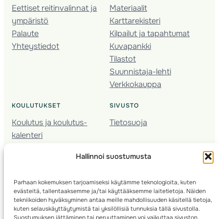
Eettiset reitinvalinnat ja
Materiaalit
ympäristö
Karttarekisteri
Palaute
Kilpailut ja tapahtumat
Yhteystiedot
Kuvapankki
Tilastot
Suunnistaja-lehti
Verkkokauppa
KOULUTUKSET
SIVUSTO
Koulutus ja koulutus­
Tietosuoja
kalenteri
Nuorison koulutukset
Hallinnoi suostumusta
Seura­kehittäminen
Valmentaja­koulutus
Parhaan kokemuksen tarjoamiseksi käytämme teknologioita, kuten
Kartoitus
evästeitä, tallentaaksemme ja/tai käyttääksemme laitetietoja. Näiden
Ratamestari
tekniikoiden hyväksyminen antaa meille mahdollisuuden käsitellä tietoja,
kuten selauskäyttäytymistä tai yksilöllisiä tunnuksia tällä sivustolla.
Suostumuksen jättäminen tai peruuttaminen voi vaikuttaa sivuston