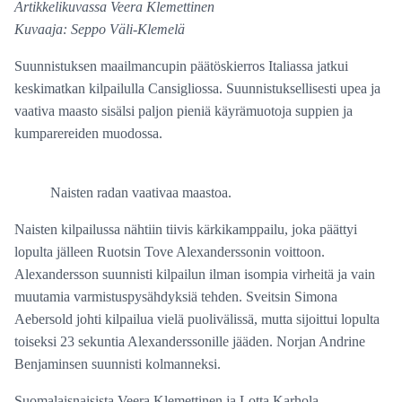
Artikkelikuvassa Veera Klemettinen
Kuvaaja: Seppo Väli-Klemelä
Suunnistuksen maailmancupin päätöskierros Italiassa jatkui
keskimatkan kilpailulla Cansigliossa. Suunnistuksellisesti upea ja
vaativa maasto sisälsi paljon pieniä käyrämuotoja suppien ja
kumparereiden muodossa.
Naisten radan vaativaa maastoa.
Naisten kilpailussa nähtiin tiivis kärkikamppailu, joka päättyi
lopulta jälleen Ruotsin Tove Alexanderssonin voittoon.
Alexandersson suunnisti kilpailun ilman isompia virheitä ja vain
muutamia varmistuspysähdyksiä tehden. Sveitsin Simona
Aebersold johti kilpailua vielä puolivälissä, mutta sijoittui lopulta
toiseksi 23 sekuntia Alexanderssonille jääden. Norjan Andrine
Benjaminsen suunnisti kolmanneksi.
Suomalaisnaisista Veera Klemettinen ja Lotta Karhola