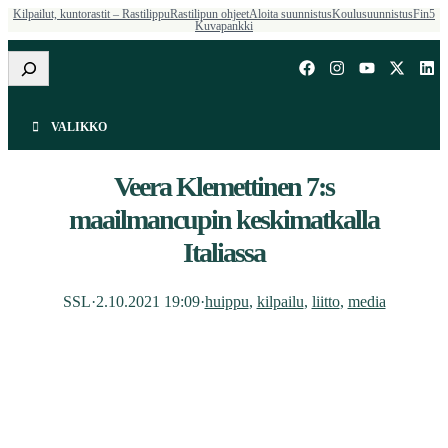
Kilpailut, kuntorastit – Rastilippu
Rastilipun ohjeet
Aloita suunnistus
Koulusuunnistus
Fin5
Kuvapankki
Etsi
VALIKKO
Veera Klemettinen 7:s
maailmancupin keskimatkalla
Italiassa
SSL
·
2.10.2021 19:09
·
huippu
, 
kilpailu
, 
liitto
, 
media