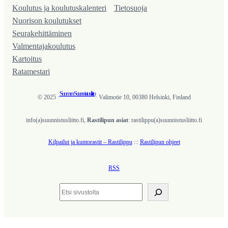
Koulutus ja koulutus­kalenteri
Tietosuoja
Nuorison koulutukset
Seura­kehittäminen
Valmentaja­koulutus
Kartoitus
Ratamestari
Suomen Suunnistusliitto
© 2025 ·
· Valimotie 10, 00380 Helsinki, Finland
info(a)suunnistusliitto.fi,
Rastilipun asiat
: rastilippu(a)suunnistusliitto.fi
Kilpailut ja kuntorastit – Rastilippu
:::
Rastilipun ohjeet
RSS
Etsi