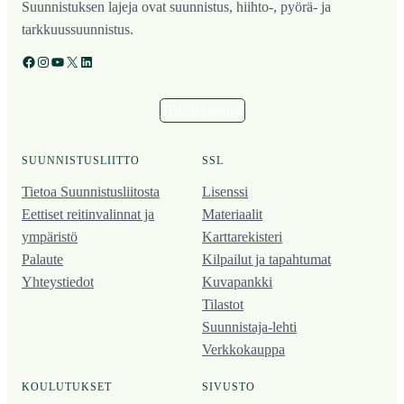
Suunnistuksen lajeja ovat suunnistus, hiihto-, pyörä- ja
tarkkuussuunnistus.
Facebook
Instagram
YouTube
X
LinkedIn
Tilaa uutiskirje
SUUNNISTUSLIITTO
SSL
Tietoa Suunnistusliitosta
Lisenssi
Eettiset reitinvalinnat ja
Materiaalit
ympäristö
Karttarekisteri
Palaute
Kilpailut ja tapahtumat
Yhteystiedot
Kuvapankki
Tilastot
Suunnistaja-lehti
Verkkokauppa
KOULUTUKSET
SIVUSTO