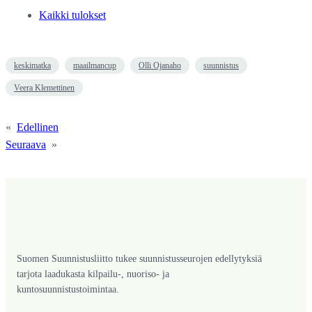
Kaikki tulokset
keskimatka
maailmancup
Olli Ojanaho
suunnistus
Veera Klemettinen
«
Edellinen
Seuraava
»
Suomen Suunnistusliitto tukee suunnistusseurojen edellytyksiä
tarjota laadukasta kilpailu-, nuoriso- ja
kuntosuunnistustoimintaa.