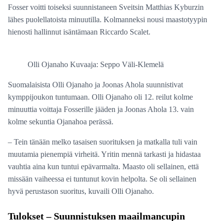
Fosser voitti toiseksi suunnistaneen Sveitsin Matthias Kyburzin
lähes puolellatoista minuutilla. Kolmanneksi nousi maastotyypin
hienosti hallinnut isäntämaan Riccardo Scalet.
Olli Ojanaho Kuvaaja: Seppo Väli-Klemelä
Suomalaisista Olli Ojanaho ja Joonas Ahola suunnistivat
kymppijoukon tuntumaan. Olli Ojanaho oli 12. reilut kolme
minuuttia voittaja Fosserille jääden ja Joonas Ahola 13. vain
kolme sekuntia Ojanahoa perässä.
– Tein tänään melko tasaisen suorituksen ja matkalla tuli vain
muutamia pienempiä virheitä. Yritin mennä tarkasti ja hidastaa
vauhtia aina kun tuntui epävarmalta. Maasto oli sellainen, että
missään vaiheessa ei tuntunut kovin helpolta. Se oli sellainen
hyvä perustason suoritus, kuvaili Olli Ojanaho.
Tulokset – Suunnistuksen maailmancupin