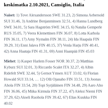
keskimatka 2.10.2021, Cansiglio, Italia
Naiset:
1) Tove Alexandersson SWE 31.23, 2) Simona Aebersold
SUI 31.46, 3) Andrine Benjanminsen 32.51, 4) Hanna Lundberg
SWE 34.01, 5) Sara Hagström SWE 34.15, 6) Natalia Gemperle
RUS 35.05, 7) Veera Klemettinen FIN 36.07, 8) Lotta Karhola
FIN 36.11, 17) Amy Nymalm FIN 38.11, 24) Ida Haapala FIN
39.29, 31) Enni Jalava FIN 40.15, 37) Venla Harju FIN 40.41,
42) Anna Haataja FIN 41.31, 69) Anni Haanpää FIN 45.03
Miehet
: 1) Kasper Harlem Fosser NOR 30.37, 2) Matthias
Kyburz SUI 32.01, 3) Riccardo Scalet ITA 32.27, 4) Albin
Ridefelt SWE 32.44, 5) Gernot Ymsen AUT 33.02, 6) Florian
Howald SUI 33.14, … 12) Olli Ojanaho FIN 33.51, 13) Joonas
Ahola FIN 33.54, 20) Topi Syrjäläinen FIN 34.48, 29) Aaro Aho
FIN 36.06, 45) Miika Kirmula FIN 37.22, 47) Aleksi Niemi FIN
37.29, 62) Akseli Ruohola FIN 39.42, 67) Elias Kuukka FIN
40.02