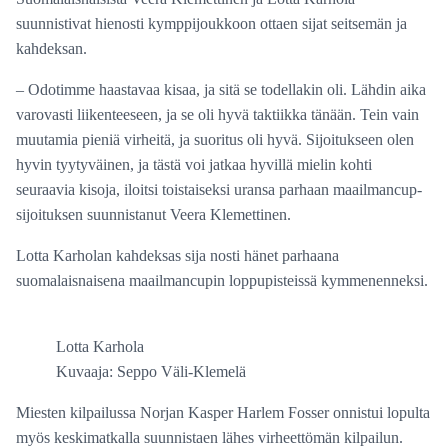
suunnistivat hienosti kymppijoukkoon ottaen sijat seitsemän ja
kahdeksan.
– Odotimme haastavaa kisaa, ja sitä se todellakin oli. Lähdin aika
varovasti liikenteeseen, ja se oli hyvä taktiikka tänään. Tein vain
muutamia pieniä virheitä, ja suoritus oli hyvä. Sijoitukseen olen
hyvin tyytyväinen, ja tästä voi jatkaa hyvillä mielin kohti
seuraavia kisoja, iloitsi toistaiseksi uransa parhaan maailmancup-
sijoituksen suunnistanut Veera Klemettinen.
Lotta Karholan kahdeksas sija nosti hänet parhaana
suomalaisnaisena maailmancupin loppupisteissä kymmenenneksi.
Lotta Karhola
Kuvaaja: Seppo Väli-Klemelä
Miesten kilpailussa Norjan Kasper Harlem Fosser onnistui lopulta
myös keskimatkalla suunnistaen lähes virheettömän kilpailun.