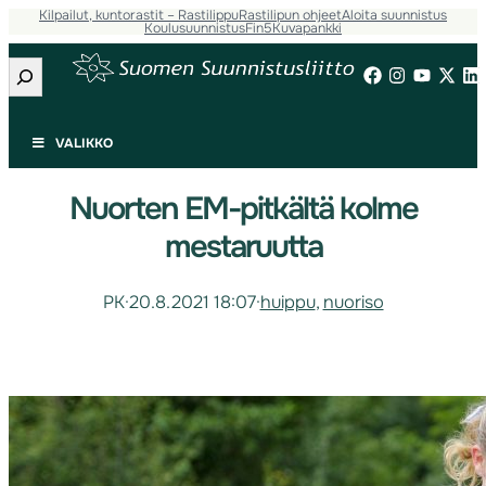
Kilpailut, kuntorastit – Rastilippu
Rastilipun ohjeet
Aloita suunnistus
Koulusuunnistus
Fin5
Kuvapankki
Etsi
VALIKKO
Nuorten EM-pitkältä kolme
mestaruutta
PK
·
20.8.2021 18:07
·
huippu
, 
nuoriso