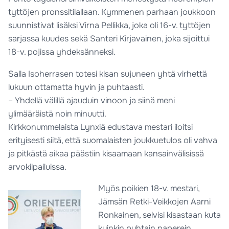
tyttöjen pronssitilallaan. Kymmenen parhaan joukkoon
suunnistivat lisäksi Virna Pellikka, joka oli 16-v. tyttöjen
sarjassa kuudes sekä Santeri Kirjavainen, joka sijoittui
18-v. pojissa yhdeksänneksi.
Salla Isoherrasen totesi kisan sujuneen yhtä virhettä
lukuun ottamatta hyvin ja puhtaasti.
– Yhdellä välillä ajauduin vinoon ja siinä meni
ylimääräistä noin minuutti.
Kirkkonummelaista Lynxiä edustava mestari iloitsi
erityisesti siitä, että suomalaisten joukkuetulos oli vahva
ja pitkästä aikaa päästiin kisaamaan kansainvälisissä
arvokilpailuissa.
Myös poikien 18-v. mestari,
Jämsän Retki-Veikkojen Aarni
Ronkainen, selvisi kisastaan kuta
kuinkin puhtain paperein.