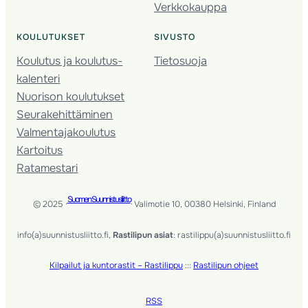
Verkkokauppa
KOULUTUKSET
SIVUSTO
Koulutus ja koulutus­
Tietosuoja
kalenteri
Nuorison koulutukset
Seura­kehittäminen
Valmentaja­koulutus
Kartoitus
Ratamestari
Suomen Suunnistusliitto
© 2025 ·
· Valimotie 10, 00380 Helsinki, Finland
info(a)suunnistusliitto.fi,
Rastilipun asiat
: rastilippu(a)suunnistusliitto.fi
Kilpailut ja kuntorastit – Rastilippu
:::
Rastilipun ohjeet
RSS