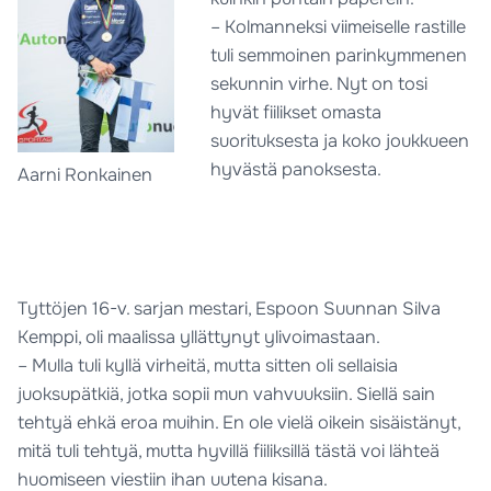
– Kolmanneksi viimeiselle rastille
tuli semmoinen parinkymmenen
sekunnin virhe. Nyt on tosi
hyvät fiilikset omasta
suorituksesta ja koko joukkueen
hyvästä panoksesta.
Aarni Ronkainen
Tyttöjen 16-v. sarjan mestari, Espoon Suunnan Silva
Kemppi, oli maalissa yllättynyt ylivoimastaan.
– Mulla tuli kyllä virheitä, mutta sitten oli sellaisia
juoksupätkiä, jotka sopii mun vahvuuksiin. Siellä sain
tehtyä ehkä eroa muihin. En ole vielä oikein sisäistänyt,
mitä tuli tehtyä, mutta hyvillä fiiliksillä tästä voi lähteä
huomiseen viestiin ihan uutena kisana.