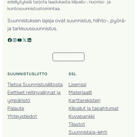
edellytyksiä tarjota laadukasta kilpailu-, nuoriso- ja
kuntosuunnistustoimintaa.
Suunnistuksen lajeja ovat suunnistus, hiihto-, pyörä-
ja tarkkuussuunnistus.
Facebook
Instagram
YouTube
X
LinkedIn
Tilaa uutiskirje
SUUNNISTUSLIITTO
SSL
Tietoa Suunnistusliitosta
Lisenssi
Eettiset reitinvalinnat ja
Materiaalit
ympäristö
Karttarekisteri
Palaute
Kilpailut ja tapahtumat
Yhteystiedot
Kuvapankki
Tilastot
Suunnistaja-lehti