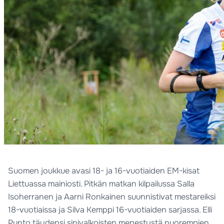
Suomen joukkue avasi 18- ja 16-vuotiaiden EM-kisat
Liettuassa mainiosti. Pitkän matkan kilpailussa Salla
Isoherranen ja Aarni Ronkainen suunnistivat mestareiksi
18-vuotiaissa ja Silva Kemppi 16-vuotiaiden sarjassa. Elli
Punto täydensi sinivalkoisten menestystä nuorempien