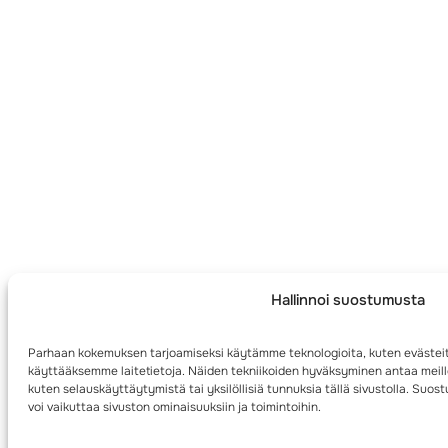
Hallinnoi suostumusta
Parhaan kokemuksen tarjoamiseksi käytämme teknologioita, kuten evästeit
käyttääksemme laitetietoja. Näiden tekniikoiden hyväksyminen antaa meille
kuten selauskäyttäytymistä tai yksilöllisiä tunnuksia tällä sivustolla. Su
voi vaikuttaa sivuston ominaisuuksiin ja toimintoihin.