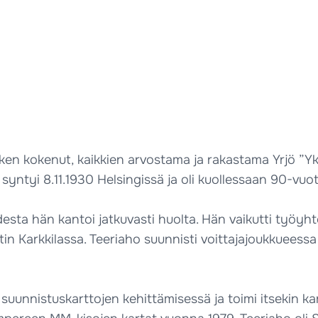
ken kokenut, kaikkien arvostama ja rakastama Yrjö ”Y
syntyi 8.11.1930 Helsingissä ja oli kuollessaan 90-vuot
uudesta hän kantoi jatkuvasti huolta. Hän vaikutti työ
in Karkkilassa. Teeriaho suunnisti voittajajoukkueessa
 suunnistuskarttojen kehittämisessä ja toimi itsekin ka