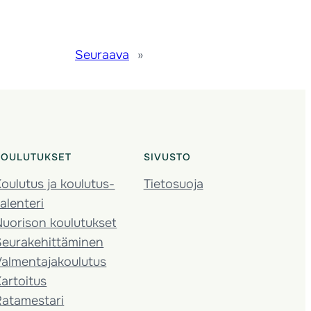
Seuraava
»
KOULUTUKSET
SIVUSTO
oulutus ja koulutus­
Tietosuoja
alenteri
Nuorison koulutukset
Seura­kehittäminen
almentaja­koulutus
artoitus
Ratamestari