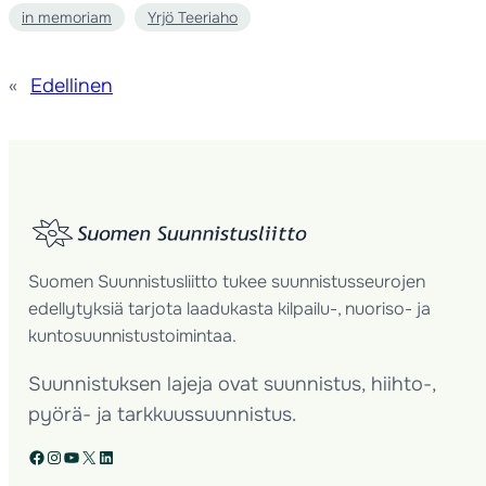
in memoriam
Yrjö Teeriaho
«
Edellinen
Suomen Suunnistusliitto tukee suunnistusseurojen
edellytyksiä tarjota laadukasta kilpailu-, nuoriso- ja
kuntosuunnistustoimintaa.
Suunnistuksen lajeja ovat suunnistus, hiihto-,
pyörä- ja tarkkuussuunnistus.
Facebook
Instagram
YouTube
X
LinkedIn