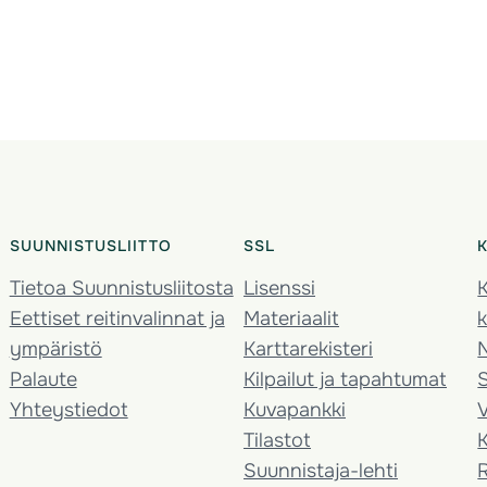
SUUNNISTUSLIITTO
SSL
Tietoa Suunnistusliitosta
Lisenssi
K
Eettiset reitinvalinnat ja
Materiaalit
k
ympäristö
Karttarekisteri
Palaute
Kilpailut ja tapahtumat
Yhteystiedot
Kuvapankki
V
Tilastot
K
Suunnistaja-lehti