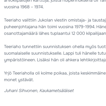
arvokilpailujen karttoja, joista huipennuksena oli T
vuosina 1968 – 1974.
Teeriaho valittiin Jukolan viestin omistaja- ja taus
puheenjohtajana hän toimi vuosina 1979-1994. Häne
osanottajamäärä lähes tuplaantui 12 000 kilpailijaan
Teeriaho tunnettiin suunnistuksen ohella myös tuotteli
suomalaiselle suunnistukselle. Lappi tuli hänelle tu
ympäristöineen. Lisäksi hän oli ahkera lehtikirjoitta
Yrjö Teeriaholla oli kolme poikaa, joista keskimmäin
monet ystävät.
Juhani Sihvonen, Kaukametsäläiset