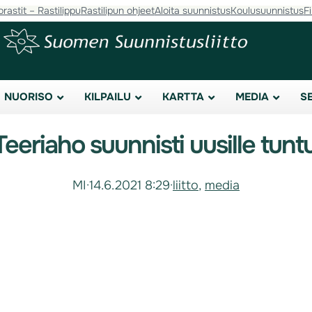
orastit – Rastilippu
Rastilipun ohjeet
Aloita suunnistus
Koulusuunnistus
F
NUORISO
KILPAILU
KARTTA
MEDIA
S
Teeriaho suunnisti uusille tuntu
MI
·
14.6.2021 8:29
·
liitto
, 
media