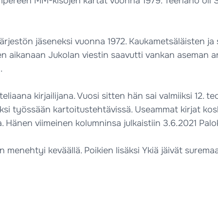
ampereen MM-kisojen kartat vuonna 1979. Teeriaho oli S
tajärjestön jäseneksi vuonna 1972. Kaukametsäläisten j
n aikanaan Jukolan viestin saavutti vankan aseman a
.
aana kirjailijana. Vuosi sitten hän sai valmiiksi 12. te
tuksi työssään kartoitustehtävissä. Useammat kirjat kos
ja. Hänen viimeinen kolumninsa julkaistiin 3.6.2021 Pal
en menehtyi keväällä. Poikien lisäksi Ykiä jäivät surem