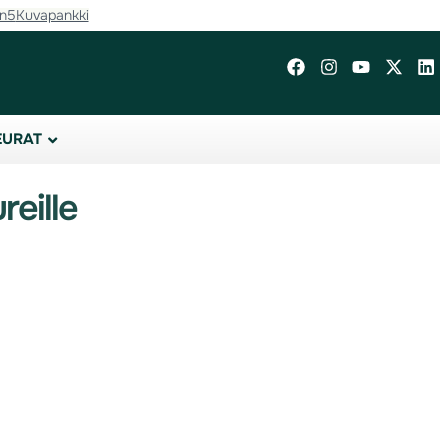
in5
Kuvapankki
EURAT
reille