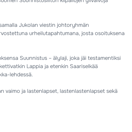
uomen Suunnistusliiton kilpailujen ylivalvoja
a samalla Jukolan viestin johtoryhmän
rvostettuna urheilutapahtumana, josta osoituksena
oksensa Suunnistus – älylaji, joka jäi testamentiksi
kettivatkin Lappia ja etenkin Saariselkää
okka-lehdessä.
aan vaimo ja lastenlapset, lastenlastenlapset sekä