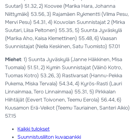
Suutari) 51.32, 2) Koovee (Marika Hara, Johanna
Niittymäki) 53.56, 3) Rajamäen Rykmentti (Vilma Pesu,
Mervi Pesu) 54.31, 4) Kouvolan Suunnistajat 2 (Mirka
Suutari, Liisa Peltonen) 55.35, 5) Suunta Jyväskylä
(Marika Aho, Kaisa Klemettinen) 55.48, 6) Vaasan
Suunnistajat (Nella Keskinen, Satu Tuomisto) 57.01
Miehet
: 1) Suunta Jyväskylä (Janne Häkkinen, Misa
Tuomala) 51.51, 2) Kymin Suunnistajat (Väinö Kotro,
Tuomas Kotro) 53.26, 3) Rastivarsat (Hannu-Pekka
Pukema, Miska Tervala) 54.34, 4) Kyrös-Rasti (Lauri
Linnainmaa, Tero Linnainmaa) 55.31, 5) Pirkkalan
Hiihtäjät (Eevert Toivonen, Teemu Eerola) 56.44, 6)
Kuusamon Erä-Veikot (Teemu Tauriainen, Santeri Aikio)
57.15
Kaikki tulokset
Suunnistusliiton kuvapankki