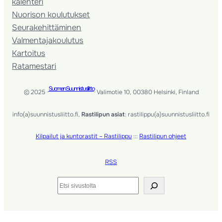
kalenteri
Nuorison koulutukset
Seura­kehittäminen
Valmentaja­koulutus
Kartoitus
Ratamestari
Suomen Suunnistusliitto
© 2025 ·
· Valimotie 10, 00380 Helsinki, Finland
info(a)suunnistusliitto.fi,
Rastilipun asiat
: rastilippu(a)suunnistusliitto.fi
Kilpailut ja kuntorastit – Rastilippu
:::
Rastilipun ohjeet
RSS
Etsi