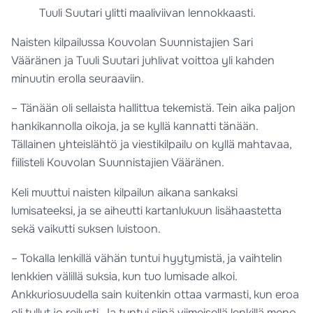
Tuuli Suutari ylitti maaliviivan lennokkaasti.
Naisten kilpailussa Kouvolan Suunnistajien Sari
Vääränen ja Tuuli Suutari juhlivat voittoa yli kahden
minuutin erolla seuraaviin.
– Tänään oli sellaista hallittua tekemistä. Tein aika paljon
hankikannolla oikoja, ja se kyllä kannatti tänään.
Tällainen yhteislähtö ja viestikilpailu on kyllä mahtavaa,
fiilisteli Kouvolan Suunnistajien Vääränen.
Keli muuttui naisten kilpailun aikana sankaksi
lumisateeksi, ja se aiheutti kartanlukuun lisähaastetta
sekä vaikutti suksen luistoon.
– Tokalla lenkillä vähän tuntui hyytymistä, ja vaihtelin
lenkkien välillä suksia, kun tuo lumisade alkoi.
Ankkuriosuudella sain kuitenkin ottaa varmasti, kun eroa
oli tullut jo reilusti. Ja tuntui siinä viimeisellä lenkillä meno