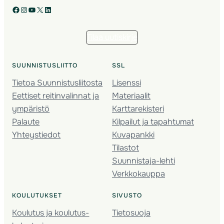
Facebook
Instagram
YouTube
X
LinkedIn
Tilaa uutiskirje
SUUNNISTUSLIITTO
SSL
Tietoa Suunnistusliitosta
Lisenssi
Eettiset reitinvalinnat ja
Materiaalit
ympäristö
Karttarekisteri
Palaute
Kilpailut ja tapahtumat
Yhteystiedot
Kuvapankki
Tilastot
Suunnistaja-lehti
Verkkokauppa
KOULUTUKSET
SIVUSTO
Koulutus ja koulutus­
Tietosuoja