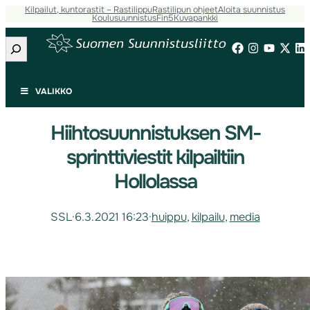
Kilpailut, kuntorastit – Rastilippu
Rastilipun ohjeet
Aloita suunnistus
Koulusuunnistus
Fin5
Kuvapankki
Etsi
VALIKKO
Hiihtosuunnistuksen SM-
sprinttiviestit kilpailtiin
Hollolassa
SSL
·
6.3.2021 16:23
·
huippu
, 
kilpailu
, 
media