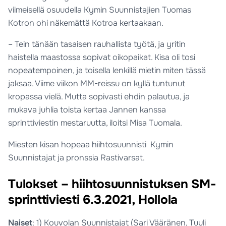
viimeisellä osuudella Kymin Suunnistajien Tuomas
Kotron ohi näkemättä Kotroa kertaakaan.
– Tein tänään tasaisen rauhallista työtä, ja yritin
haistella maastossa sopivat oikopaikat. Kisa oli tosi
nopeatempoinen, ja toisella lenkillä mietin miten tässä
jaksaa. Viime viikon MM-reissu on kyllä tuntunut
kropassa vielä. Mutta sopivasti ehdin palautua, ja
mukava juhlia toista kertaa Jannen kanssa
sprinttiviestin mestaruutta, iloitsi Misa Tuomala.
Miesten kisan hopeaa hiihtosuunnisti Kymin
Suunnistajat ja pronssia Rastivarsat.
Tulokset – hiihtosuunnistuksen SM-
sprinttiviesti 6.3.2021, Hollola
Naiset
: 1) Kouvolan Suunnistajat (Sari Vääränen, Tuuli