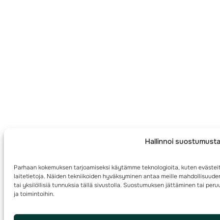
Hallinnoi suostumust
Parhaan kokemuksen tarjoamiseksi käytämme teknologioita, kuten evästei
laitetietoja. Näiden tekniikoiden hyväksyminen antaa meille mahdollisuuden
tai yksilöllisiä tunnuksia tällä sivustolla. Suostumuksen jättäminen tai per
ja toimintoihin.