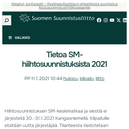
Kilpailut, kuntorastit – Rastilippu
Rastilipun ohjeet
Aloita suunnistus
Koulusuunnistus
Fin5
Kuvapankki
Etsi
VALIKKO
Tietoa SM-
hiihtosuunnistuksista 2021
PP
·
11.1.2021 10:44
·
huippu
, 
kilpailu
, 
liitto
Hiihtosuunnistuksen SM-keskimatkaa ja viestiä ei
järjestetä 30.-31.1.2021 Kangasniemellä. Kilpailuille
etsitään uutta järjestäjää. Tilanteesta tiedotetaan