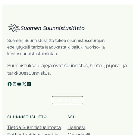
Suomen Suunnistusliitto tukee suunnistusseurojen
edellytyksiä tarjota laadukasta kilpailu-, nuoriso- ja
kuntosuunnistustoimintaa.
Suunnistuksen lajeja ovat suunnistus, hiihto-, pyörä- ja
tarkkuussuunnistus.
Facebook
Instagram
YouTube
X
LinkedIn
Tilaa uutiskirje
SUUNNISTUSLIITTO
SSL
Tietoa Suunnistusliitosta
Lisenssi
Eettiset reitinvalinnat ja
Materiaalit