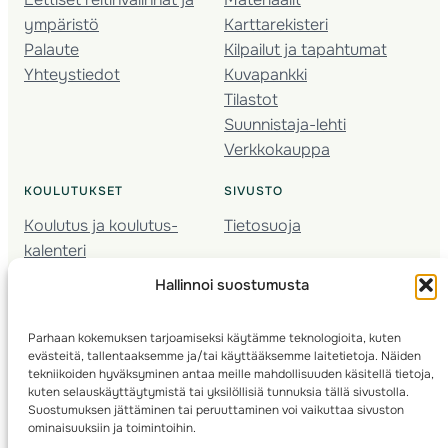
ympäristö
Karttarekisteri
Palaute
Kilpailut ja tapahtumat
Yhteystiedot
Kuvapankki
Tilastot
Suunnistaja-lehti
Verkkokauppa
KOULUTUKSET
SIVUSTO
Koulutus ja koulutus­
Tietosuoja
kalenteri
Nuorison koulutukset
Hallinnoi suostumusta
Seura­kehittäminen
Valmentaja­koulutus
Parhaan kokemuksen tarjoamiseksi käytämme teknologioita, kuten
Kartoitus
evästeitä, tallentaaksemme ja/tai käyttääksemme laitetietoja. Näiden
Ratamestari
tekniikoiden hyväksyminen antaa meille mahdollisuuden käsitellä tietoja,
kuten selauskäyttäytymistä tai yksilöllisiä tunnuksia tällä sivustolla.
Suostumuksen jättäminen tai peruuttaminen voi vaikuttaa sivuston
Suomen Suunnistusliitto
© 2025 ·
· Valimotie 10, 00380 Helsinki, Finland
ominaisuuksiin ja toimintoihin.