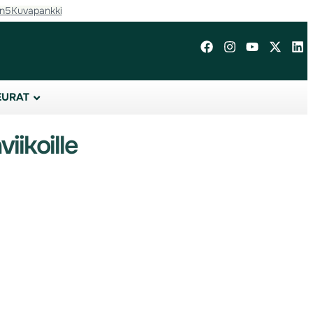
in5
Kuvapankki
EURAT
iikoille