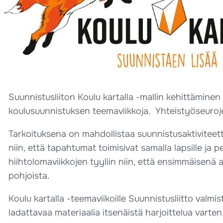
Suunnistusliiton Koulu kartalla -mallin kehittämine
koulusuunnistuksen teemaviikkoja. Yhteistyöseuroj
Tarkoituksena on mahdollistaa suunnistusaktiviteett
niin, että tapahtumat toimisivat samalla lapsille j
hiihtolomaviikkojen tyyliin niin, että ensimmäisen
pohjoista.
Koulu kartalla -teemaviikoille Suunnistusliitto valm
ladattavaa materiaalia itsenäistä harjoittelua varten