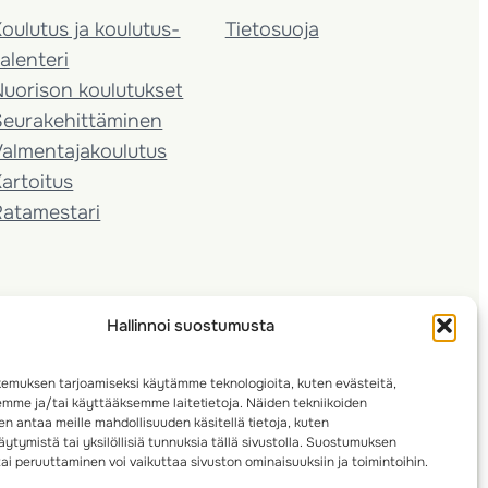
oulutus ja koulutus­
Tietosuoja
alenteri
Nuorison koulutukset
Seura­kehittäminen
almentaja­koulutus
artoitus
Ratamestari
Hallinnoi suostumusta
emuksen tarjoamiseksi käytämme teknologioita, kuten evästeitä,
emme ja/tai käyttääksemme laitetietoja. Näiden tekniikoiden
n antaa meille mahdollisuuden käsitellä tietoja, kuten
ytymistä tai yksilöllisiä tunnuksia tällä sivustolla. Suostumuksen
ai peruuttaminen voi vaikuttaa sivuston ominaisuuksiin ja toimintoihin.