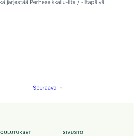
järjestää Perheseikkailu-ilta / -iltapäivä.
Seuraava
»
KOULUTUKSET
SIVUSTO