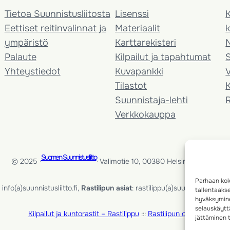
Tietoa Suunnistusliitosta
Lisenssi
K
Eettiset reitinvalinnat ja
Materiaalit
k
ympäristö
Karttarekisteri
Palaute
Kilpailut ja tapahtumat
Yhteystiedot
Kuvapankki
V
Tilastot
K
Suunnistaja-lehti
Verkkokauppa
Suomen Suunnistusliitto
© 2025 ·
· Valimotie 10, 00380 Helsinki, Finland
Parhaan kok
info(a)suunnistusliitto.fi,
Rastilipun asiat
: rastilippu(a)suunnistusliitto.fi
tallentaaks
hyväksymine
selauskäyttä
Kilpailut ja kuntorastit – Rastilippu
:::
Rastilipun ohjeet
jättäminen t