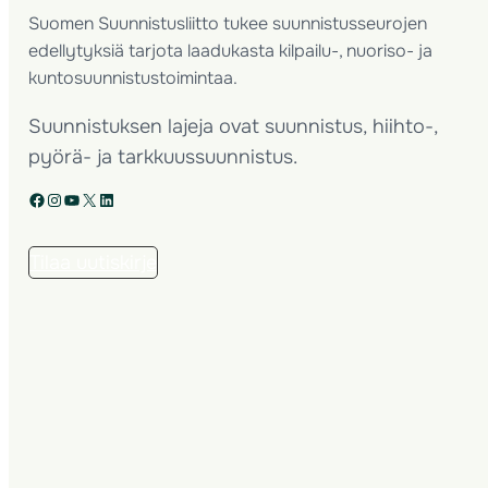
Suomen Suunnistusliitto tukee suunnistusseurojen
edellytyksiä tarjota laadukasta kilpailu-, nuoriso- ja
kuntosuunnistustoimintaa.
Suunnistuksen lajeja ovat suunnistus, hiihto-,
pyörä- ja tarkkuussuunnistus.
Facebook
Instagram
YouTube
X
LinkedIn
Tilaa uutiskirje