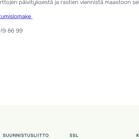
tojen päivityksestä ja rastien viennistä maastoon sekä 
autumislomake
519 86 99
SUUNNISTUSLIITTO
SSL