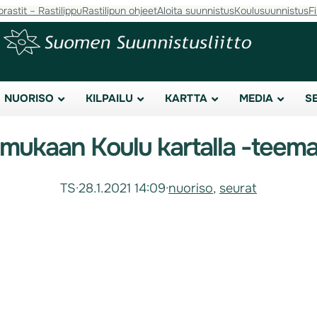
orastit – Rastilippu
Rastilipun ohjeet
Aloita suunnistus
Koulusuunnistus
F
NUORISO
KILPAILU
KARTTA
MEDIA
S
mukaan Koulu kartalla -teemav
TS
·
28.1.2021 14:09
·
nuoriso
, 
seurat