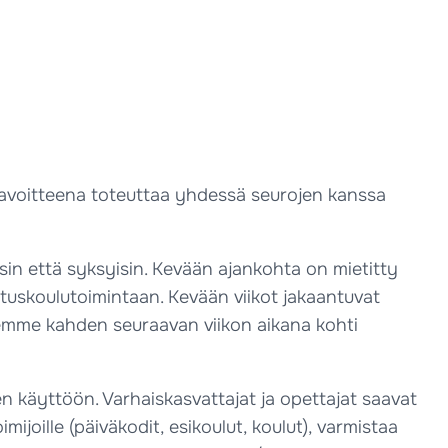
 tavoitteena toteuttaa yhdessä seurojen kanssa
sin että syksyisin. Kevään ajankohta on mietitty
stuskoulutoimintaan. Kevään viikot jakaantuvat
enemme kahden seuraavan viikon aikana kohti
jen käyttöön. Varhaiskasvattajat ja opettajat saavat
ijoille (päiväkodit, esikoulut, koulut), varmistaa