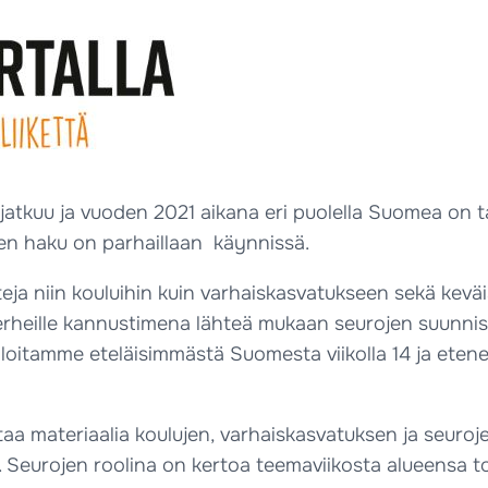
n jatkuu ja vuoden 2021 aikana eri puolella Suomea on
en haku on parhaillaan käynnissä.
eja niin kouluihin kuin varhaiskasvatukseen sekä keväi
a perheille kannustimena lähteä mukaan seurojen suunni
ä aloitamme eteläisimmästä Suomesta viikolla 14 ja et
istaa materiaalia koulujen, varhaiskasvatuksen ja seuro
. Seurojen roolina on kertoa teemaviikosta alueensa toim