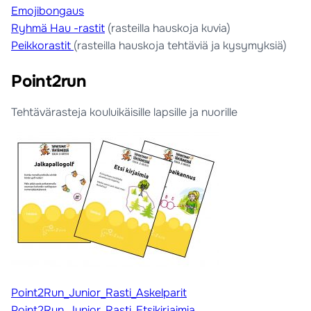
Emojibongaus
Ryhmä Hau -rastit
(rasteilla hauskoja kuvia)
Peikkorastit
(rasteilla hauskoja tehtäviä ja kysymyksiä)
Point2run
Tehtävärasteja kouluikäisille lapsille ja nuorille
Point2Run_Junior_Rasti_Askelparit
Point2Run_Junior_Rasti_Etsikirjaimia