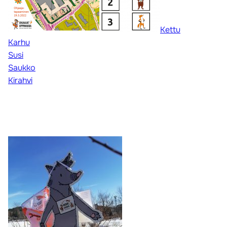
Kettu
Karhu
Susi
Saukko
Kirahvi