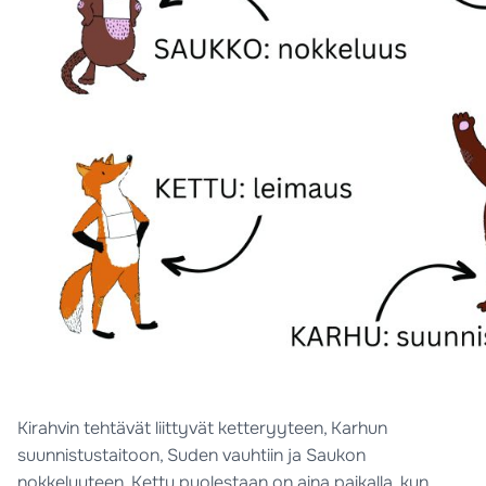
Kirahvin tehtävät liittyvät ketteryyteen, Karhun
suunnistustaitoon, Suden vauhtiin ja Saukon
nokkeluuteen. Kettu puolestaan on aina paikalla, kun