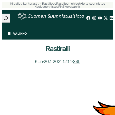
Kilpailut, kuntorastit – Rastilippu
Rastilipun ohjeet
Aloita suunnistus
Koulusuunnistus
Fin5
Kuvapankki
Etsi
VALIKKO
Rastiralli
KLin
·
20.1.2021 12:14
·
SSL