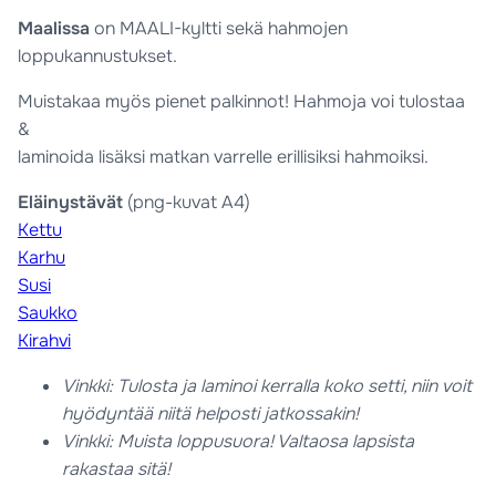
Maalissa
on MAALI-kyltti sekä hahmojen
loppukannustukset.
Muistakaa myös pienet palkinnot! Hahmoja voi tulostaa
&
laminoida lisäksi matkan varrelle erillisiksi hahmoiksi.
Eläinystävät
(png-kuvat A4)
Kettu
Karhu
Susi
Saukko
Kirahvi
Vinkki: Tulosta ja laminoi kerralla koko setti, niin voit
hyödyntää niitä helposti jatkossakin!
Vinkki: Muista loppusuora! Valtaosa lapsista
rakastaa sitä!