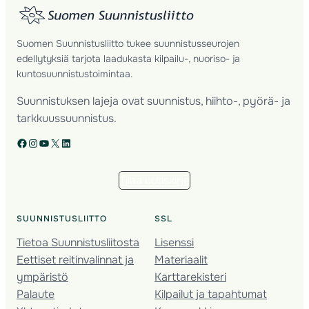
Suomen Suunnistusliitto tukee suunnistusseurojen
edellytyksiä tarjota laadukasta kilpailu-, nuoriso- ja
kuntosuunnistustoimintaa.
Suunnistuksen lajeja ovat suunnistus, hiihto-, pyörä- ja
tarkkuussuunnistus.
Facebook
Instagram
YouTube
X
LinkedIn
Tilaa uutiskirje
SUUNNISTUSLIITTO
SSL
Tietoa Suunnistusliitosta
Lisenssi
Eettiset reitinvalinnat ja
Materiaalit
ympäristö
Karttarekisteri
Palaute
Kilpailut ja tapahtumat