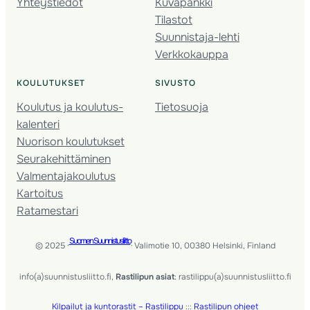
Yhteystiedot
Kuvapankki
Tilastot
Suunnistaja-lehti
Verkkokauppa
KOULUTUKSET
SIVUSTO
Koulutus ja koulutus­
Tietosuoja
kalenteri
Nuorison koulutukset
Seura­kehittäminen
Valmentaja­koulutus
Kartoitus
Ratamestari
Suomen Suunnistusliitto
© 2025 ·
· Valimotie 10, 00380 Helsinki, Finland
info(a)suunnistusliitto.fi,
Rastilipun asiat
: rastilippu(a)suunnistusliitto.fi
Kilpailut ja kuntorastit – Rastilippu
:::
Rastilipun ohjeet