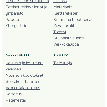
Tietoa Suunnistusliitosta
Lisenssi
Eettiset reitinvalinnat ja
Materiaalit
ympäristö
Karttarekisteri
Palaute
Kilpailut ja tapahtumat
Yhteystiedot
Kuvapankki
Tilastot
Suunnistaja-lehti
Verkkokauppa
KOULUTUKSET
SIVUSTO
Koulutus ja koulutus­
Tietosuoja
kalenteri
Nuorison koulutukset
Seura­kehittäminen
Valmentaja­koulutus
Kartoitus
Ratamestari