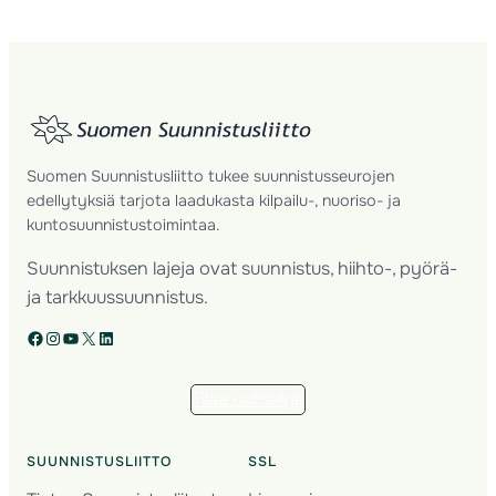
Suomen Suunnistusliitto tukee suunnistusseurojen
edellytyksiä tarjota laadukasta kilpailu-, nuoriso- ja
kuntosuunnistustoimintaa.
Suunnistuksen lajeja ovat suunnistus, hiihto-, pyörä-
ja tarkkuussuunnistus.
Facebook
Instagram
YouTube
X
LinkedIn
Tilaa uutiskirje
SUUNNISTUSLIITTO
SSL