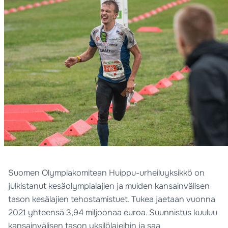
Suomen Olympiakomitean Huippu-urheiluyksikkö on
julkistanut kesäolympialajien ja muiden kansainvälisen
tason kesälajien tehostamistuet. Tukea jaetaan vuonna
2021 yhteensä 3,94 miljoonaa euroa. Suunnistus kuuluu
kansainvälisen tason yksilölajeihin ja saa