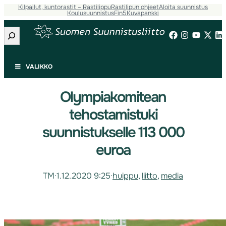
Kilpailut, kuntorastit – Rastilippu
Rastilipun ohjeet
Aloita suunnistus
Koulusuunnistus
Fin5
Kuvapankki
Etsi
VALIKKO
Olympiakomitean
tehostamistuki
suunnistukselle 113 000
euroa
TM
·
1.12.2020 9:25
·
huippu
, 
liitto
, 
media