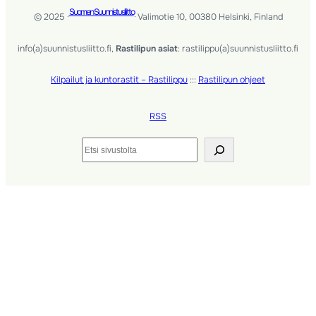
Suomen Suunnistusliitto
© 2025 ·
· Valimotie 10, 00380 Helsinki, Finland
info(a)suunnistusliitto.fi,
Rastilipun asiat
: rastilippu(a)suunnistusliitto.fi
Kilpailut ja kuntorastit – Rastilippu
:::
Rastilipun ohjeet
RSS
Etsi