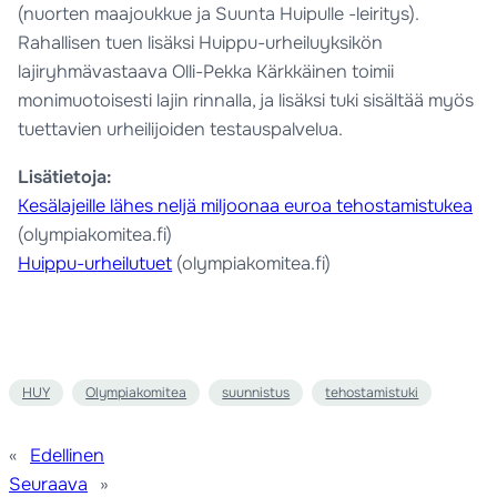
(nuorten maajoukkue ja Suunta Huipulle -leiritys).
Rahallisen tuen lisäksi Huippu-urheiluyksikön
lajiryhmävastaava Olli-Pekka Kärkkäinen toimii
monimuotoisesti lajin rinnalla, ja lisäksi tuki sisältää myös
tuettavien urheilijoiden testauspalvelua.
Lisätietoja:
Kesälajeille lähes neljä miljoonaa euroa tehostamistukea
(olympiakomitea.fi)
Huippu-urheilutuet
(olympiakomitea.fi)
HUY
Olympiakomitea
suunnistus
tehostamistuki
«
Edellinen
Seuraava
»