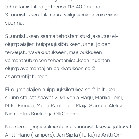
tehostamistukea yhteensä 113 400 euroa.
Suunnistuksen tukimäärä säilyi samana kuin viime
vuonna.
Suunnistuksen saama tehostamistuki jakautuu ei-
olympialajien huippuyksilötukeen, urheilijoiden
terveysturvavakuutukseen, maajoukkueen
valmentautumisen tehostamistukeen, nuorten
olympiavalmentajien palkkatukeen sekä
asiantuntijatukeen.
Ei-olympialajien huippuyksilötukea sekä lajitukea
suunnistajista saavat 2021 Venla Harju, Marika Teini,
Miika Kirmula, Merja Rantanen, Maija Sianoja, Aleksi
Niemi, Elias Kuukka ja Olli Ojanaho.
Nuorten olympiavalmentajina suunnistuksessa jatkavat
Antti Harju (Tampere), Jari Sipilä (Turku) ja Antti Örn