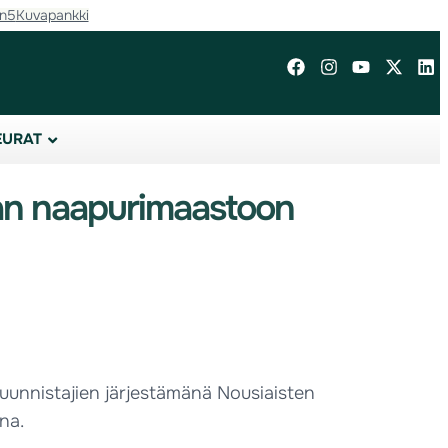
in5
Kuvapankki
EURAT
lan naapurimaastoon
Suunnistajien järjestämänä Nousiaisten
na.