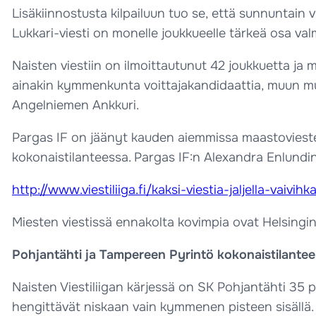
Lisäkiinnostusta kilpailuun tuo se, että sunnuntain 
Lukkari-viesti on monelle joukkueelle tärkeä osa va
Naisten viestiin on ilmoittautunut 42 joukkuetta ja m
ainakin kymmenkunta voittajakandidaattia, muun mu
Angelniemen Ankkuri.
Pargas IF on jäänyt kauden aiemmissa maastoviestei
kokonaistilanteessa. Pargas IF:n Alexandra Enlundin m
http://www.viestiliiga.fi/kaksi-viestia-jaljella-vai
Miesten viestissä ennakolta kovimpia ovat Helsingin 
Pohjantähti ja Tampereen Pyrintö kokonaistilantee
Naisten Viestiliigan kärjessä on SK Pohjantähti 35 pi
hengittävät niskaan vain kymmenen pisteen sisällä.