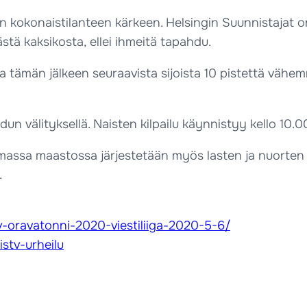
en kokonaistilanteen kärkeen. Helsingin Suunnistajat o
stä kaksikosta, ellei ihmeitä tapahdu.
 ja tämän jälkeen seuraavista sijoista 10 pistettä vähem
un välityksellä. Naisten kilpailu käynnistyy kello 10.0
samassa maastossa järjestetään myös lasten ja nuorten
.
v-oravatonni-2020-viestiliiga-2020-5-6/
istv-urheilu