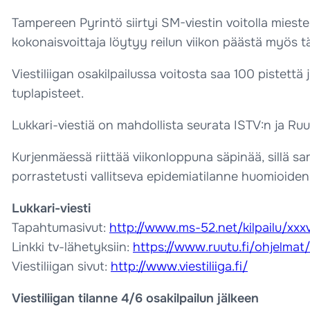
Tampereen Pyrintö siirtyi SM-viestin voitolla miest
kokonaisvoittaja löytyy reilun viikon päästä myös tä
Viestiliigan osakilpailussa voitosta saa 100 pistettä
tuplapisteet.
Lukkari-viestiä on mahdollista seurata ISTV:n ja Ruud
Kurjenmäessä riittää viikonloppuna säpinää, sillä 
porrastetusti vallitseva epidemiatilanne huomioiden
Lukkari-viesti
Tapahtumasivut:
http://www.ms-52.net/kilpailu/xxx
Linkki tv-lähetyksiin:
https://www.ruutu.fi/ohjelmat/
Viestiliigan sivut:
http://www.viestiliiga.fi/
Viestiliigan tilanne 4/6 osakilpailun jälkeen