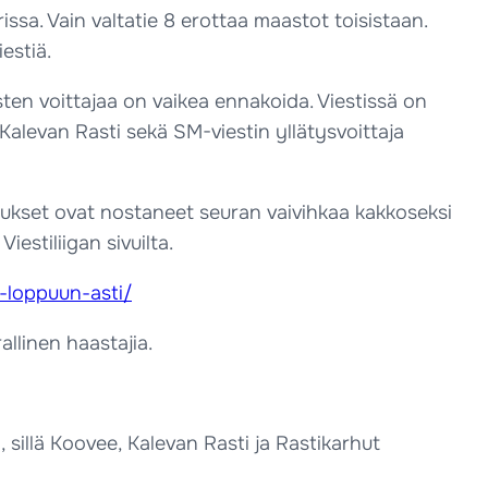
ssa. Vain valtatie 8 erottaa maastot toisistaan.
estiä.
isten voittajaa on vaikea ennakoida. Viestissä on
levan Rasti sekä SM-viestin yllätysvoittaja
itukset ovat nostaneet seuran vaivihkaa kakkoseksi
estiliigan sivuilta.
a-loppuun-asti/
llinen haastajia.
, sillä Koovee, Kalevan Rasti ja Rastikarhut