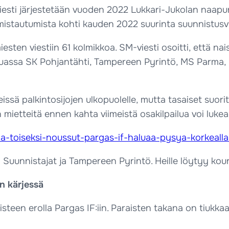
viesti järjestetään vuoden 2022 Lukkari-Jukolan naapuri
lmistautumista kohti kauden 2022 suurinta suunnistusvi
iesten viestiin 61 kolmikkoa. SM-viesti osoitti, että na
assa SK Pohjantähti, Tampereen Pyrintö, MS Parma, Ka
ssä palkintosijojen ulkopuolelle, mutta tasaiset suor
ietteitä ennen kahta viimeistä osakilpailua voi lukea Vi
vihkaa-toiseksi-noussut-pargas-if-haluaa-pysya-korkeall
Suunnistajat ja Tampereen Pyrintö. Heille löytyy koura
n kärjessä
steen erolla Pargas IF:iin. Paraisten takana on tiukkaa