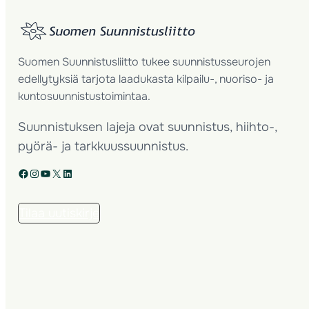
Suomen Suunnistusliitto tukee suunnistusseurojen
edellytyksiä tarjota laadukasta kilpailu-, nuoriso- ja
kuntosuunnistustoimintaa.
Suunnistuksen lajeja ovat suunnistus, hiihto-,
pyörä- ja tarkkuussuunnistus.
Facebook
Instagram
YouTube
X
LinkedIn
Tilaa uutiskirje