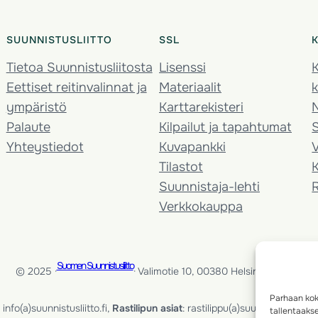
SUUNNISTUSLIITTO
SSL
Tietoa Suunnistusliitosta
Lisenssi
K
Eettiset reitinvalinnat ja
Materiaalit
k
ympäristö
Karttarekisteri
Palaute
Kilpailut ja tapahtumat
Yhteystiedot
Kuvapankki
V
Tilastot
K
Suunnistaja-lehti
Verkkokauppa
Suomen Suunnistusliitto
© 2025 ·
· Valimotie 10, 00380 Helsinki, Finland
Parhaan kok
info(a)suunnistusliitto.fi,
Rastilipun asiat
: rastilippu(a)suunnistusliitto.fi
tallentaaks