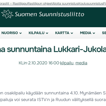
orastit – Rastilippu
Rastilipun ohjeet
Aloita suunnistus
Koulusuunnistus
F
NUORISO
KILPAILU
KARTTA
MEDIA
S
staa sunnuntaina Lukkari-Juko
KLin
·
2.10.2020 16:00
·
kilpailu
, 
media
linen osakilpailu käydään sunnuntaina 4.10. Mynämäen 
pailuja voi seurata ISTV:n ja Ruudun välityksellä suora