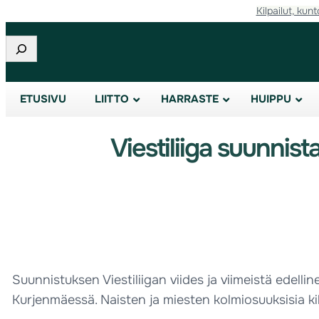
Kilpailut, kunt
Etsi
ETUSIVU
LIITTO
HARRASTE
HUIPPU
Viestiliiga suunni
Suunnistuksen Viestiliigan viides ja viimeistä edel
Kurjenmäessä. Naisten ja miesten kolmiosuuksisia kil