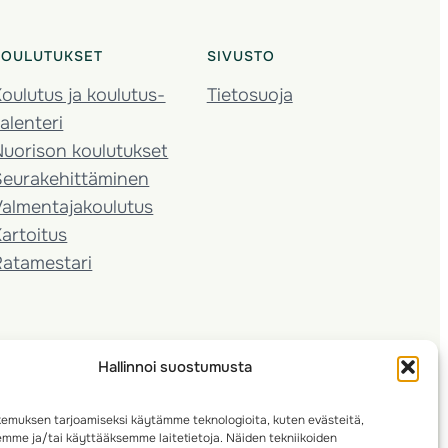
KOULUTUKSET
SIVUSTO
oulutus ja koulutus­
Tietosuoja
alenteri
Nuorison koulutukset
Seura­kehittäminen
almentaja­koulutus
artoitus
Ratamestari
Hallinnoi suostumusta
emuksen tarjoamiseksi käytämme teknologioita, kuten evästeitä,
emme ja/tai käyttääksemme laitetietoja. Näiden tekniikoiden