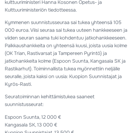
kulttuuriministeri Hanna Kosonen Opetus- ja
Kulttuuriministeriön tiedotteessa.
Kymmenen suunnistusseuraa sai tukea yhteensä 105
000 euroa. Viisi seuraa sai tukea uuteen hankkeeseen ja
viiden seuran saama tuki kohdentuu jatkohankkeeseen.
Palkkaushankkeita on yhteensä kuusi, joista uusia kolme
(OK Trian, Rastivarsat ja Tampereen Pyrintö) ja
jatkohankkeita kolme (Espoon Suunta, Kangasala SK ja
Rastikarhut). Toiminnallista tukea myönnettiin neljälle
seuralle, joista kaksi on uusia: Kuopion Suunnistajat ja
Kyrös-Rasti.
Seuratoiminnan kehittämistukea saaneet
suunnistusseurat:
Espoon Suunta, 12 000 €
Kangasala SK, 13 000 €
Kuopion Suunnistajat, 13 500 €