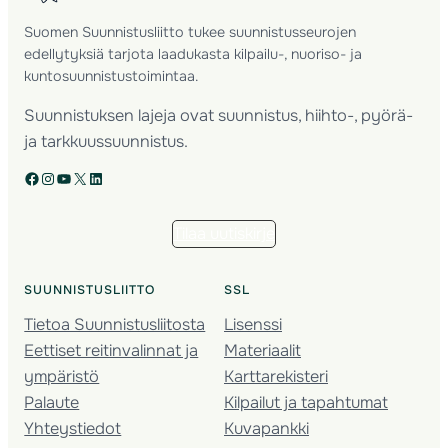
Suomen Suunnistusliitto tukee suunnistusseurojen
edellytyksiä tarjota laadukasta kilpailu-, nuoriso- ja
kuntosuunnistustoimintaa.
Suunnistuksen lajeja ovat suunnistus, hiihto-, pyörä-
ja tarkkuussuunnistus.
Facebook
Instagram
YouTube
X
LinkedIn
Tilaa uutiskirje
SUUNNISTUSLIITTO
SSL
Tietoa Suunnistusliitosta
Lisenssi
Eettiset reitinvalinnat ja
Materiaalit
ympäristö
Karttarekisteri
Palaute
Kilpailut ja tapahtumat
Yhteystiedot
Kuvapankki