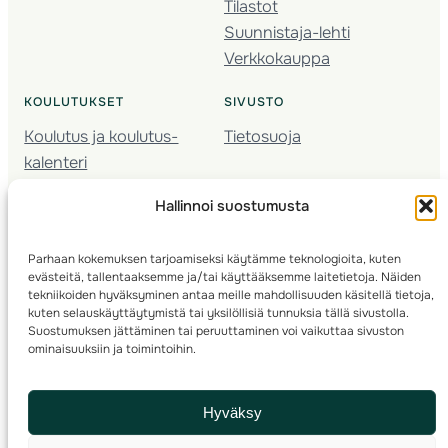
Tilastot
Suunnistaja-lehti
Verkkokauppa
KOULUTUKSET
SIVUSTO
Koulutus ja koulutus­
Tietosuoja
kalenteri
Nuorison koulutukset
Hallinnoi suostumusta
Seura­kehittäminen
Valmentaja­koulutus
Parhaan kokemuksen tarjoamiseksi käytämme teknologioita, kuten
Kartoitus
evästeitä, tallentaaksemme ja/tai käyttääksemme laitetietoja. Näiden
Ratamestari
tekniikoiden hyväksyminen antaa meille mahdollisuuden käsitellä tietoja,
kuten selauskäyttäytymistä tai yksilöllisiä tunnuksia tällä sivustolla.
Suostumuksen jättäminen tai peruuttaminen voi vaikuttaa sivuston
Suomen Suunnistusliitto
© 2025 ·
· Valimotie 10, 00380 Helsinki, Finland
ominaisuuksiin ja toimintoihin.
info(a)suunnistusliitto.fi,
Rastilipun asiat
: rastilippu(a)suunnistusliitto.fi
Hyväksy
Kilpailut ja kuntorastit – Rastilippu
:::
Rastilipun ohjeet