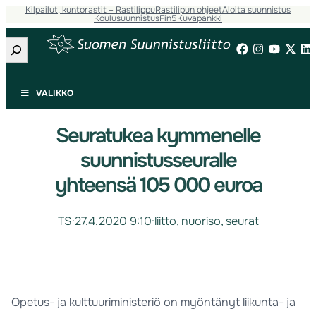
Kilpailut, kuntorastit – Rastilippu
Rastilipun ohjeet
Aloita suunnistus
Koulusuunnistus
Fin5
Kuvapankki
Etsi
VALIKKO
Seuratukea kymmenelle
suunnistusseuralle
yhteensä 105 000 euroa
TS
·
27.4.2020 9:10
·
liitto
, 
nuoriso
, 
seurat
Opetus- ja kulttuuriministeriö on myöntänyt liikunta- ja