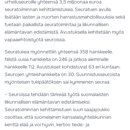
urheiluseuroille yhteensä 3,5 miljoonaa euroa
seuratoiminnan kehittämistukea. Seuratuen avulla
lisätään lasten ja nuorten harrastusmahdollisuuksia sekä
tuetaan paikallista seuratoimintaa ja liikunnallisen
elämäntavan edistämistä. Avustuksella kehitetään myös
vapaaehtoistyötä seuroissa.
Seuratukea myönnettiin yhteensä 358 hankkeelle.
Niistä uusia hankkeita on 246 ja jatkoa aiemmalle
hankkeelle 112. Avustukset kohdistuvat 63 eri kuntaan.
Seurojen yhteishankkeita on 30. Suunnistusseuroista
myönteisen tukipäätöksen sai kymmenen seuraa.
− Seuroissa tehdään tärkeää työtä suomalaisten
liikunnallisen elämäntavan edistämiseksi.
Seuratoiminnan kehittämistuen suuri saajajoukko
osoittaa, että suomalainen kansalaisyhteiskunnan
kenttä elää ja voi hyvin, kertoo tiede- ja