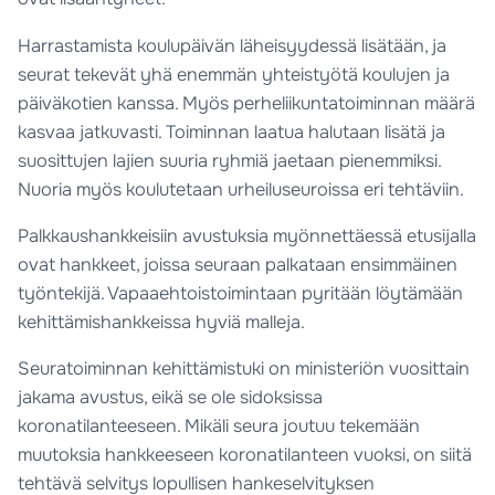
Harrastamista koulupäivän läheisyydessä lisätään, ja
seurat tekevät yhä enemmän yhteistyötä koulujen ja
päiväkotien kanssa. Myös perheliikuntatoiminnan määrä
kasvaa jatkuvasti. Toiminnan laatua halutaan lisätä ja
suosittujen lajien suuria ryhmiä jaetaan pienemmiksi.
Nuoria myös koulutetaan urheiluseuroissa eri tehtäviin.
Palkkaushankkeisiin avustuksia myönnettäessä etusijalla
ovat hankkeet, joissa seuraan palkataan ensimmäinen
työntekijä. Vapaaehtoistoimintaan pyritään löytämään
kehittämishankkeissa hyviä malleja.
Seuratoiminnan kehittämistuki on ministeriön vuosittain
jakama avustus, eikä se ole sidoksissa
koronatilanteeseen. Mikäli seura joutuu tekemään
muutoksia hankkeeseen koronatilanteen vuoksi, on siitä
tehtävä selvitys lopullisen hankeselvityksen