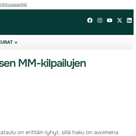
in5
Kuvapankki
EURAT
sen MM-kilpailujen
aulu on erittäin lyhyt, sillä haku on avoimena