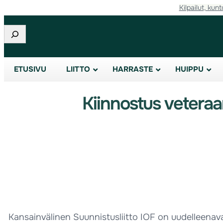
Kilpailut, kunt
Etsi
ETUSIVU
LIITTO
HARRASTE
HUIPPU
Kiinnostus vetera
Kansainvälinen Suunnistusliitto IOF on uudelleenav