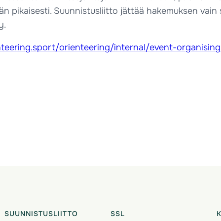
än pikaisesti. Suunnistusliitto jättää hakemuksen vain
y.
enteering.sport/orienteering/internal/event-organisin
SUUNNISTUSLIITTO
SSL