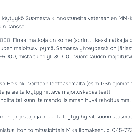
la, löytyykö Suomesta kiinnostuneita veteraanien MM-kil
in kanssa.
0. Finaalimatkoja on kolme (sprintti, keskimatka ja pit
den majoitusviipymä. Samassa yhteydessä on järjestettäv
000-6000, mistä tulee yli 30 000 vuorokauden majoitus
ä Helsinki-Vantaan lentoasemalta (esim 1-3h ajomatk
ja sieltä löytyy riittävä majoituskapasiteetti
ungilta tai kunnilta mahdollisimman hyvä rahoitus mm
umien järjestäjä ja alueelta löytyy hyvät suunnistusm
stusliiton toimitusjohtaja Mika Ilomäkeen, p. 045-77