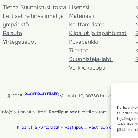
Tietoa Suunnistusliitosta
Lisenssi
K
Eettiset reitinvalinnat ja
Materiaalit
k
ympäristö
Karttarekisteri
Palaute
Kilpailut ja tapahtumat
Yhteystiedot
Kuvapankki
V
Tilastot
K
Suunnistaja-lehti
Verkkokauppa
Suomen Suunnistusliitto
© 2025 ·
· Valimotie 10, 00380 Helsinki, Finland
Parhaan kok
info(a)suunnistusliitto.fi,
Rastilipun asiat
: rastilippu(a)suunnistusliitto.fi
tallentaaks
hyväksymine
selauskäyttä
Kilpailut ja kuntorastit – Rastilippu
:::
Rastilipun ohjeet
jättäminen t