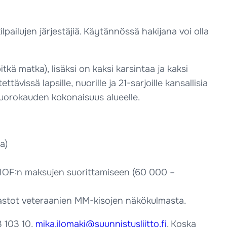
pailujen järjestäjiä. Käytännössä hakijana voi olla
kä matka), lisäksi on kaksi karsintaa ja kaksi
issä lapsille, nuorille ja 21-sarjoille kansallisia
vuorokauden kokonaisuus alueelle.
a)
. IOF:n maksujen suorittamiseen (60 000 –
aastot veteraanien MM-kisojen näkökulmasta.
3 103 10,
mika.ilomaki@suunnistusliitto.fi
. Koska