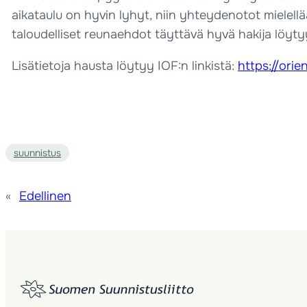
aikataulu on hyvin lyhyt, niin yhteydenotot mielellä
taloudelliset reunaehdot täyttävä hyvä hakija löyty
Lisätietoja hausta löytyy IOF:n linkistä:
https://ori
suunnistus
«
Edellinen