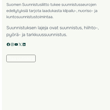
Suomen Suunnistusliitto tukee suunnistusseurojen
edellytyksiä tarjota laadukasta kilpailu-, nuoriso- ja
kuntosuunnistustoimintaa.
Suunnistuksen lajeja ovat suunnistus, hiihto-,
pyörä- ja tarkkuussuunnistus.
Facebook
Instagram
YouTube
X
LinkedIn
Tilaa uutiskirje