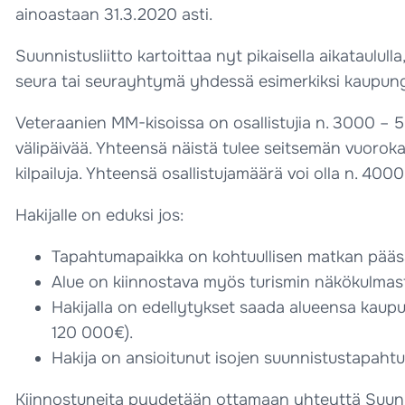
ainoastaan 31.3.2020 asti.
Suunnistusliitto kartoittaa nyt pikaisella aikataulul
seura tai seurayhtymä yhdessä esimerkiksi kaupung
Veteraanien MM-kisoissa on osallistujia n. 3000 – 500
välipäivää. Yhteensä näistä tulee seitsemän vuorokau
kilpailuja. Yhteensä osallistujamäärä voi olla n. 4
Hakijalle on eduksi jos:
Tapahtumapaikka on kohtuullisen matkan pääss
Alue on kiinnostava myös turismin näkökulmasta 
Hakijalla on edellytykset saada alueensa kaup
120 000€).
Hakija on ansioitunut isojen suunnistustapaht
Kiinnostuneita pyydetään ottamaan yhteyttä Suunni