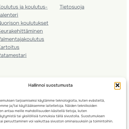
oulutus ja koulutus­
Tietosuoja
alenteri
Nuorison koulutukset
Seura­kehittäminen
almentaja­koulutus
artoitus
Ratamestari
Hallinnoi suostumusta
emuksen tarjoamiseksi käytämme teknologioita, kuten evästeitä,
emme ja/tai käyttääksemme laitetietoja. Näiden tekniikoiden
n antaa meille mahdollisuuden käsitellä tietoja, kuten
ytymistä tai yksilöllisiä tunnuksia tällä sivustolla. Suostumuksen
ai peruuttaminen voi vaikuttaa sivuston ominaisuuksiin ja toimintoihin.