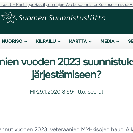
orastit – Rastilippu
Rastilipun ohjeet
Aloita suunnistus
Koulusuunnistus
F
NUORISO
KILPAILU
KARTTA
MEDIA
S
anien vuoden 2023 suunnistuk
järjestämiseen?
MI
·
29.1.2020 8:59
·
liitto
, 
seurat
annut vuoden 2023 veteraanien MM-kisojen haun. Aikat