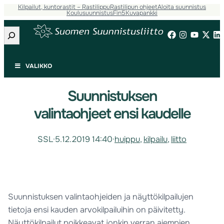
Kilpailut, kuntorastit – Rastilippu
Rastilipun ohjeet
Aloita suunnistus
Koulusuunnistus
Fin5
Kuvapankki
Etsi
VALIKKO
Suunnistuksen
valintaohjeet ensi kaudelle
SSL
·
5.12.2019 14:40
·
huippu
, 
kilpailu
, 
liitto
Suunnistuksen valintaohjeiden ja näyttökilpailujen
tietoja ensi kauden arvokilpailuihin on päivitetty.
Näyttökilpailut poikkeavat jonkin verran aiempien