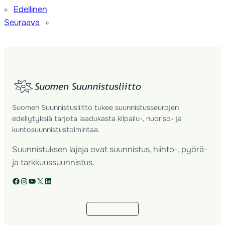
«
Edellinen
Seuraava
»
Suomen Suunnistusliitto tukee suunnistusseurojen
edellytyksiä tarjota laadukasta kilpailu-, nuoriso- ja
kuntosuunnistustoimintaa.
Suunnistuksen lajeja ovat suunnistus, hiihto-, pyörä-
ja tarkkuussuunnistus.
Facebook
Instagram
YouTube
X
LinkedIn
Tilaa uutiskirje