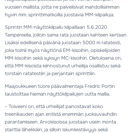
vuosien mallista, jotta ne palvelisivat mahdollisimman
hyvin mm. sprinttimatkoilla juostavia MM-kilpailuja.
Sprintin MM-näyttökilpailu kilpaillaan 5.6.2020
Tampereella, jolloin sama rata juostaan kahteen kertaan.
Lisäksi edellisenä päivänä juostaan 5000 m ratatesti,
joka toimii myös näyttönä EM-kisoihin, opiskelijoiden
MM-kisoihin sekä syksyn MC-kisoihin. Oletuksena on,
että MM-kisoista kiinnostunut urheilija osallistuu sekä
torstain ratatestiin ja perjantain sprinttiin.
Maajoukkueen tuore päävalmentaja Fredric Portin
taustoittaa hieman näyttökilpailujen uutta mallia.
– Toiveeni on, että urheilijat panostavat koko
treenikauden ajan entistä enemmän juoksuvauhdin
parantamiseen. Arvokisoissa juostaan usein monta
starttia lähekkäin, ja silloin iskunkestävyys sekä