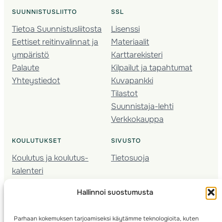
SUUNNISTUSLIITTO
SSL
Tietoa Suunnistusliitosta
Lisenssi
Eettiset reitinvalinnat ja
Materiaalit
ympäristö
Karttarekisteri
Palaute
Kilpailut ja tapahtumat
Yhteystiedot
Kuvapankki
Tilastot
Suunnistaja-lehti
Verkkokauppa
KOULUTUKSET
SIVUSTO
Koulutus ja koulutus­
Tietosuoja
kalenteri
Nuorison koulutukset
Hallinnoi suostumusta
Seura­kehittäminen
Valmentaja­koulutus
Parhaan kokemuksen tarjoamiseksi käytämme teknologioita, kuten