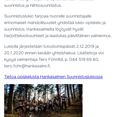
suunnistus ja hiihtosuunnistus.
Suunnistuslukio tarjoaa nuorelle suunnistajalle
erinomaiset mahdollisuudet yhdistää lukio-opiskelu ja
suunnistus. Hankasalmelta löytyvät hyvät
harjoitteluolosuhteet ja laadukas päivittäinen valmennus.
Lukiolla järjestetään tutustumispäivät 2.12.2019 ja
20.1.2020 ennen kevään yhteishakua. Lisätietoja voi
kysyä valmentaja Tero Föhriltä, p. 044 519 69 60,
tero.fohr@hankasalmi.fi.
Tietoa opiskelusta Hankasalmen Suunnistuslukiossa