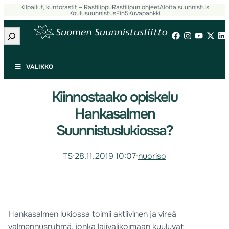
Kilpailut, kuntorastit – Rastilippu
Rastilipun ohjeet
Aloita suunnistus
Koulusuunnistus
Fin5
Kuvapankki
Etsi
VALIKKO
Kiinnostaako opiskelu
Hankasalmen
Suunnistuslukiossa?
TS
·
28.11.2019 10:07
·
nuoriso
Hankasalmen lukiossa toimii aktiivinen ja vireä
valmennusryhmä, jonka lajivalikoimaan kuuluvat