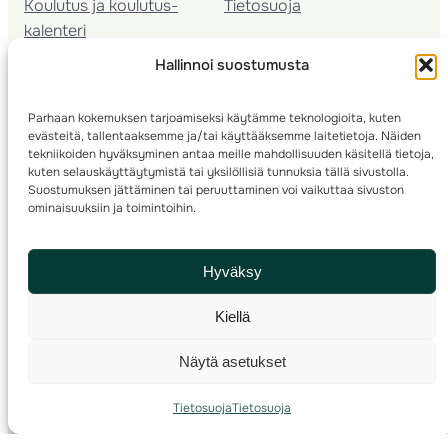
Koulutus ja koulutus­
Tietosuoja
kalenteri
Nuorison koulutukset
Hallinnoi suostumusta
Seura­kehittäminen
Valmentaja­koulutus
Parhaan kokemuksen tarjoamiseksi käytämme teknologioita, kuten
Kartoitus
evästeitä, tallentaaksemme ja/tai käyttääksemme laitetietoja. Näiden
Ratamestari
tekniikoiden hyväksyminen antaa meille mahdollisuuden käsitellä tietoja,
kuten selauskäyttäytymistä tai yksilöllisiä tunnuksia tällä sivustolla.
Suostumuksen jättäminen tai peruuttaminen voi vaikuttaa sivuston
Suomen Suunnistusliitto
© 2025 ·
· Valimotie 10, 00380 Helsinki, Finland
ominaisuuksiin ja toimintoihin.
info(a)suunnistusliitto.fi,
Rastilipun asiat
: rastilippu(a)suunnistusliitto.fi
Hyväksy
Kilpailut ja kuntorastit – Rastilippu
:::
Rastilipun ohjeet
Kiellä
RSS
Näytä asetukset
Etsi
Tietosuoja
Tietosuoja