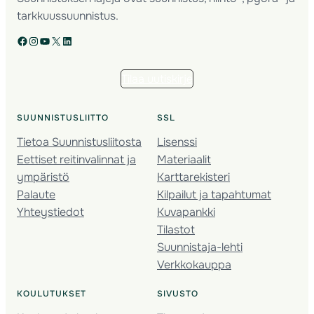
tarkkuussuunnistus.
Facebook
Instagram
YouTube
X
LinkedIn
Tilaa uutiskirje
SUUNNISTUSLIITTO
SSL
Tietoa Suunnistusliitosta
Lisenssi
Eettiset reitinvalinnat ja
Materiaalit
ympäristö
Karttarekisteri
Palaute
Kilpailut ja tapahtumat
Yhteystiedot
Kuvapankki
Tilastot
Suunnistaja-lehti
Verkkokauppa
KOULUTUKSET
SIVUSTO