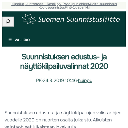
Kilpailut, kuntorastit – Rastilippu
Rastilipun ohjeet
Aloita suunnistus
Koulusuunnistus
Fin5
Kuvapankki
Etsi
VALIKKO
Suunnistuksen edustus- ja
näyttökilpailuvalinnat 2020
PK
·
24.9.2019 10:46
·
huippu
Suunnistuksen edustus- ja näyttökilpailujen valintaohjeet
vuodelle 2020 on nuorten osalta julkaistu. Aikuisten
valintaohjeet julkaistaan lokakuulla.