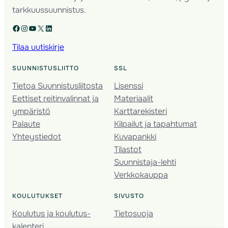
tarkkuussuunnistus.
Facebook
Instagram
YouTube
X
LinkedIn
Tilaa uutiskirje
SUUNNISTUSLIITTO
SSL
Tietoa Suunnistusliitosta
Lisenssi
Eettiset reitinvalinnat ja
Materiaalit
ympäristö
Karttarekisteri
Palaute
Kilpailut ja tapahtumat
Yhteystiedot
Kuvapankki
Tilastot
Suunnistaja-lehti
Verkkokauppa
KOULUTUKSET
SIVUSTO
Koulutus ja koulutus­
Tietosuoja
kalenteri