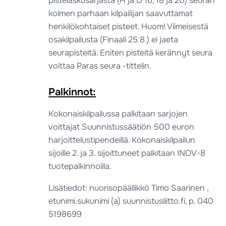
pistelaskusarjasta (H ja D 16, 18 ja 20) seuran
kolmen parhaan kilpailijan saavuttamat
henkilökohtaiset pisteet. Huom! Viimeisestä
osakilpailusta (Finaali 25.8.) ei jaeta
seurapisteitä. Eniten pisteitä kerännyt seura
voittaa Paras seura -tittelin.
Palkinnot:
Kokonaiskilpailussa palkitaan sarjojen
voittajat Suunnistussäätiön 500 euron
harjoittelustipendeillä. Kokonaiskilpailun
sijoille 2. ja 3. sijoittuneet palkitaan INOV-8
tuotepalkinnoilla.
Lisätiedot: nuorisopäällikkö Timo Saarinen ,
etunimi.sukunimi (a) suunnistusliitto.fi, p. 040
5198699