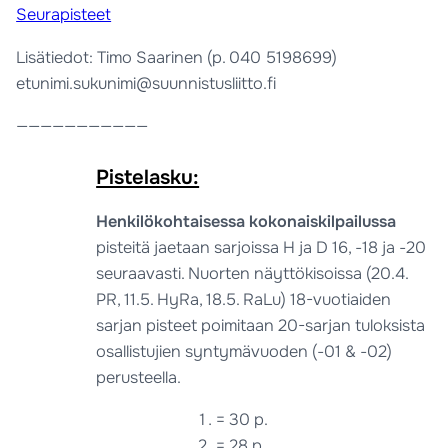
Seurapisteet
Lisätiedot: Timo Saarinen (p. 040 5198699)
etunimi.sukunimi@suunnistusliitto.fi
———————————
Pistelasku:
Henkilökohtaisessa
kokonaiskilpailussa
pisteitä jaetaan sarjoissa H ja D 16, -18 ja -20
seuraavasti. Nuorten näyttökisoissa (20.4.
PR, 11.5. HyRa, 18.5. RaLu) 18-vuotiaiden
sarjan pisteet poimitaan 20-sarjan tuloksista
osallistujien syntymävuoden (-01 & -02)
perusteella.
= 30 p.
= 28 p.