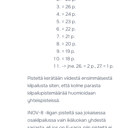
= 26 p.
= 24 p.
= 23 p.
= 22 p.
= 21 p.
= 20 p.
= 19 p.
= 18 p.
-> jne. 26. = 2 p., 27. = 1 p.
Pisteitä kerätään viidestä ensimmäisestä
kilpailusta siten, että kolme parasta
kilpailupistemäärää huomioidaan
yhteispisteissä.
INOV-8 -liigan pisteitä saa jokaisessa
osakilpailussa vain ikäluokan yhdestä
sarjasta, eli jos on E-sarja, niin pisteitä ei