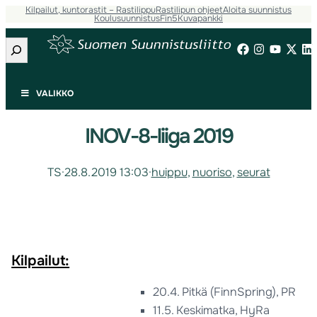
Kilpailut, kuntorastit – Rastilippu
Rastilipun ohjeet
Aloita suunnistus
Koulusuunnistus
Fin5
Kuvapankki
Etsi
VALIKKO
INOV-8-liiga 2019
TS
·
28.8.2019 13:03
·
huippu
, 
nuoriso
, 
seurat
Kilpailut:
20.4. Pitkä (FinnSpring), PR
11.5. Keskimatka, HyRa