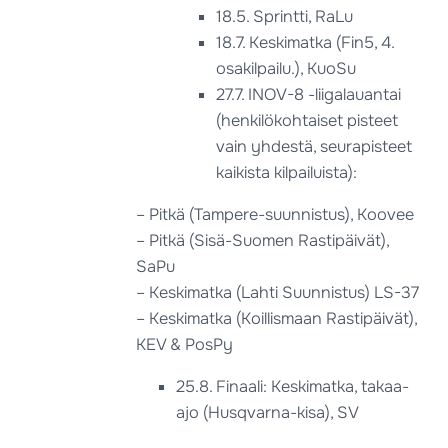
18.5. Sprintti, RaLu
18.7. Keskimatka (Fin5, 4.
osakilpailu.), KuoSu
27.7. INOV-8 -liigalauantai
(henkilökohtaiset pisteet
vain yhdestä, seurapisteet
kaikista kilpailuista):
– Pitkä (Tampere-suunnistus), Koovee
– Pitkä (Sisä-Suomen Rastipäivät),
SaPu
– Keskimatka (Lahti Suunnistus) LS-37
– Keskimatka (Koillismaan Rastipäivät),
KEV & PosPy
25.8. Finaali: Keskimatka, takaa-
ajo (Husqvarna-kisa), SV