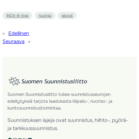
INOV-8-liiga
nuoriso
seurat
«
Edellinen
Seuraava
»
Suomen Suunnistusliitto tukee suunnistusseurojen
edellytyksiä tarjota laadukasta kilpailu-, nuoriso- ja
kuntosuunnistustoimintaa.
Suunnistuksen lajeja ovat suunnistus, hiihto-, pyörä-
ja tarkkuussuunnistus.