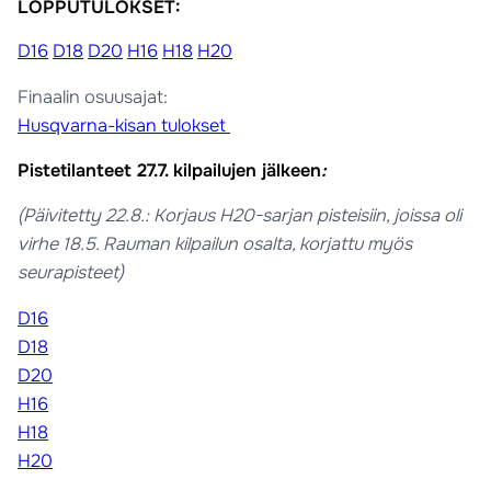
LOPPUTULOKSET:
D16
D18
D20
H16
H18
H20
Finaalin osuusajat:
Husqvarna-kisan tulokset
Pistetilanteet 27.7. kilpailujen jälkeen
:
(Päivitetty 22.8.: Korjaus H20-sarjan pisteisiin, joissa oli
virhe 18.5. Rauman kilpailun osalta, korjattu myös
seurapisteet)
D16
D18
D20
H16
H18
H20