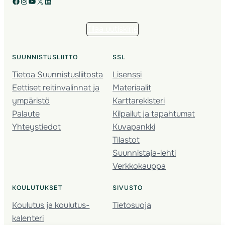
Facebook
Instagram
YouTube
X
LinkedIn
Tilaa uutiskirje
SUUNNISTUSLIITTO
SSL
Tietoa Suunnistusliitosta
Lisenssi
Eettiset reitinvalinnat ja
Materiaalit
ympäristö
Karttarekisteri
Palaute
Kilpailut ja tapahtumat
Yhteystiedot
Kuvapankki
Tilastot
Suunnistaja-lehti
Verkkokauppa
KOULUTUKSET
SIVUSTO
Koulutus ja koulutus­
Tietosuoja
kalenteri