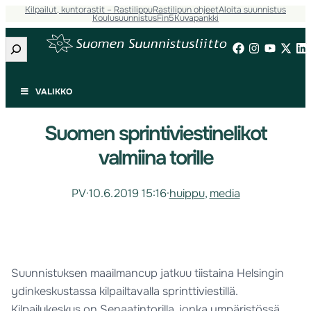
Kilpailut, kuntorastit – Rastilippu
Rastilipun ohjeet
Aloita suunnistus
Koulusuunnistus
Fin5
Kuvapankki
Etsi
VALIKKO
Suomen sprintiviestinelikot
valmiina torille
PV
·
10.6.2019 15:16
·
huippu
, 
media
Suunnistuksen maailmancup jatkuu tiistaina Helsingin
ydinkeskustassa kilpailtavalla sprinttiviestillä.
Kilpailukeskus on Senaatintorilla, jonka ympäristössä