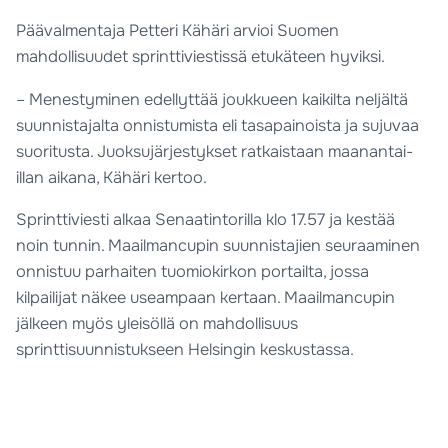
Päävalmentaja Petteri Kähäri arvioi Suomen
mahdollisuudet sprinttiviestissä etukäteen hyviksi.
– Menestyminen edellyttää joukkueen kaikilta neljältä
suunnistajalta onnistumista eli tasapainoista ja sujuvaa
suoritusta. Juoksujärjestykset ratkaistaan maanantai-
illan aikana, Kähäri kertoo.
Sprinttiviesti alkaa Senaatintorilla klo 17.57 ja kestää
noin tunnin. Maailmancupin suunnistajien seuraaminen
onnistuu parhaiten tuomiokirkon portailta, jossa
kilpailijat näkee useampaan kertaan. Maailmancupin
jälkeen myös yleisöllä on mahdollisuus
sprinttisuunnistukseen Helsingin keskustassa.