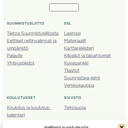
Tilaa uutiskirje
SUUNNISTUSLIITTO
SSL
Tietoa Suunnistusliitosta
Lisenssi
Eettiset reitinvalinnat ja
Materiaalit
ympäristö
Karttarekisteri
Palaute
Kilpailut ja tapahtumat
Yhteystiedot
Kuvapankki
Tilastot
Suunnistaja-lehti
Verkkokauppa
KOULUTUKSET
SIVUSTO
Koulutus ja koulutus­
Tietosuoja
kalenteri
Nuorison koulutukset
Hallinnoi suostumusta