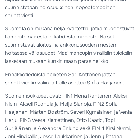
suunnistetaan neliosuuksinen, nopeatempoinen
sprinttiviesti.
Suomella on mukana neljä kvartettia, jotka muodostuvat
kahdesta naisesta ja kahdesta miehestä. Naiset
suunnistavat aloitus- ja ankkuriosuuden miesten
hoitaessa väliosuudet. Maailmancupin virallisiin tuloksiin
lasketaan mukaan kunkin maan paras nelikko.
Ennakkotiedoista poiketen Sari Anttonen jättää
sprinttiviestin väliin ja tilalle asettuu Sofia Haajanen.
Suomen joukkueet ovat: FIN1 Merja Rantanen, Aleksi
Niemi, Akseli Ruohola ja Maija Sianoja, FIN2 Sofia
Haajanen, Mårten Boström, Severi Kymäläinen ja Venla
Harju, FIN3 Veera Klemettinen, Otto Kaario, Topi
Syrjäläinen ja Alexandra Enlund sekä FIN 4 Kirsi Nurmi,
Joni Hirvikallio, Jesse Laukkarinen ja Jenny Patana.