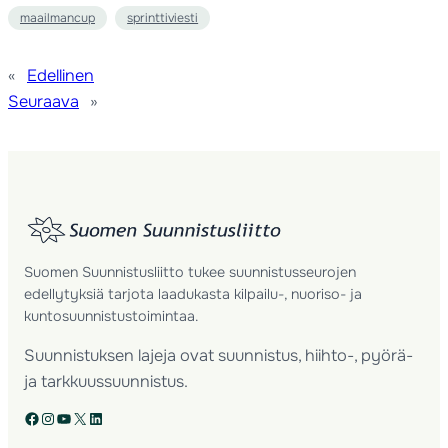
maailmancup
sprinttiviesti
«
Edellinen
Seuraava
»
Suomen Suunnistusliitto tukee suunnistusseurojen
edellytyksiä tarjota laadukasta kilpailu-, nuoriso- ja
kuntosuunnistustoimintaa.
Suunnistuksen lajeja ovat suunnistus, hiihto-, pyörä-
ja tarkkuussuunnistus.
Facebook
Instagram
YouTube
X
LinkedIn