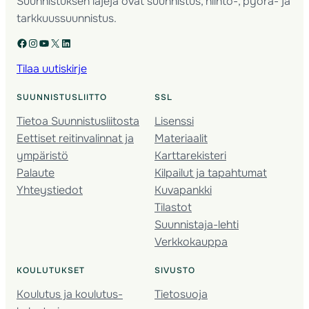
Suunnistuksen lajeja ovat suunnistus, hiihto-, pyörä- ja
tarkkuussuunnistus.
Facebook
Instagram
YouTube
X
LinkedIn
Tilaa uutiskirje
SUUNNISTUSLIITTO
SSL
Tietoa Suunnistusliitosta
Lisenssi
Eettiset reitinvalinnat ja
Materiaalit
ympäristö
Karttarekisteri
Palaute
Kilpailut ja tapahtumat
Yhteystiedot
Kuvapankki
Tilastot
Suunnistaja-lehti
Verkkokauppa
KOULUTUKSET
SIVUSTO
Koulutus ja koulutus­
Tietosuoja