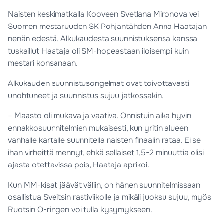
Naisten keskimatkalla Kooveen Svetlana Mironova vei
Suomen mestaruuden SK Pohjantähden Anna Haatajan
nenän edestä. Alkukaudesta suunnistuksensa kanssa
tuskaillut Haataja oli SM-hopeastaan iloisempi kuin
mestari konsanaan.
Alkukauden suunnistusongelmat ovat toivottavasti
unohtuneet ja suunnistus sujuu jatkossakin.
– Maasto oli mukava ja vaativa. Onnistuin aika hyvin
ennakkosuunnitelmien mukaisesti, kun yritin alueen
vanhalle kartalle suunnitella naisten finaalin rataa. Ei se
ihan virheittä mennyt, ehkä sellaiset 1,5-2 minuuttia olisi
ajasta otettavissa pois, Haataja aprikoi.
Kun MM-kisat jäävät väliin, on hänen suunnitelmissaan
osallistua Sveitsin rastiviikolle ja mikäli juoksu sujuu, myös
Ruotsin O-ringen voi tulla kysymykseen.