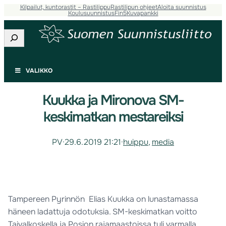
Kilpailut, kuntorastit – Rastilippu
Rastilipun ohjeet
Aloita suunnistus
Koulusuunnistus
Fin5
Kuvapankki
Etsi
VALIKKO
Kuukka ja Mironova SM-
keskimatkan mestareiksi
PV
·
29.6.2019 21:21
·
huippu
, 
media
Tampereen Pyrinnön Elias Kuukka on lunastamassa
häneen ladattuja odotuksia. SM-keskimatkan voitto
Taivalkoskella ja Posion rajamaastoissa tuli varmalla