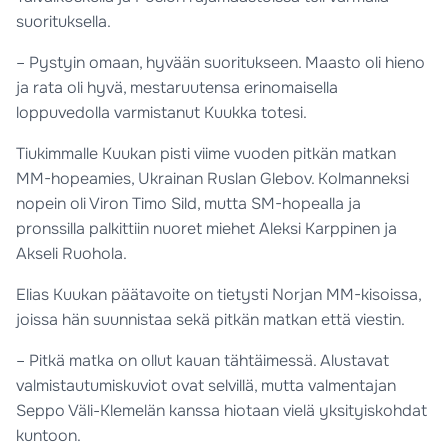
suorituksella.
– Pystyin omaan, hyvään suoritukseen. Maasto oli hieno
ja rata oli hyvä, mestaruutensa erinomaisella
loppuvedolla varmistanut Kuukka totesi.
Tiukimmalle Kuukan pisti viime vuoden pitkän matkan
MM-hopeamies, Ukrainan Ruslan Glebov. Kolmanneksi
nopein oli Viron Timo Sild, mutta SM-hopealla ja
pronssilla palkittiin nuoret miehet Aleksi Karppinen ja
Akseli Ruohola.
Elias Kuukan päätavoite on tietysti Norjan MM-kisoissa,
joissa hän suunnistaa sekä pitkän matkan että viestin.
– Pitkä matka on ollut kauan tähtäimessä. Alustavat
valmistautumiskuviot ovat selvillä, mutta valmentajan
Seppo Väli-Klemelän kanssa hiotaan vielä yksityiskohdat
kuntoon.