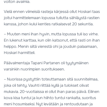
voiton avaimia.
Vielä ennen viimeisiä rasteja kärjessä ollut Hoskari taas
joitui harmittelemaan lopussa tullutta sähläystä rastien
kanssa, johon kului kenties ratkaisevat 20 sekuntia.
– Muuten meni ihan hyvin, mutta lopussa tuli iso virhe.
En lukenut karttaa, kun olin katsonut, että rasti on ihan
helppo. Menin siitä vierestä ohi ja jouduin palaamaan,
Hoskari harmitteli.
Päävalmentaja Tapani Partanen oli tyytymäinen
varsinkin nuorimpien suoritukseen.
– Nuorissa pystyttiin toteuttamaan sitä suunnitelmaa,
joka oli tehty. Vauhti riittää kyllä ja tulokset olivat
mukavia. 20-vuotiaissa ei ollut ihan paras päivä. Eilinen
kova kisa tuntui ja kun hiihto tuntui rankalta, suoritus
meni hosumiseksi. Nyt levätään ja rentoudutaan ja