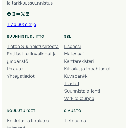
ja tarkkuussuunnistus.
Facebook
Instagram
YouTube
X
LinkedIn
Tilaa uutiskirje
SUUNNISTUSLIITTO
SSL
Tietoa Suunnistusliitosta
Lisenssi
Eettiset reitinvalinnat ja
Materiaalit
ympäristö
Karttarekisteri
Palaute
Kilpailut ja tapahtumat
Yhteystiedot
Kuvapankki
Tilastot
Suunnistaja-lehti
Verkkokauppa
KOULUTUKSET
SIVUSTO
Koulutus ja koulutus­
Tietosuoja