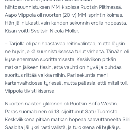
hiihtosuunnistuksen MM-kisoissa Ruotsin Piitimessä.
Aapo Viippola oli nuorten (20-v) MM-sprintin kolmas.
Hän jäi niukasti, vain kahden sekunnin erolla hopeasta.
Kisan voitti Sveitsin Nicola Müller.
– Tarjolla oli pari haastavaa reitinvalintaa, mutta löysin
ne hyvin, eikä suunnistuksessa tullut virheitä. Tänään oli
kyse enemmän suorittamisesta. Keskiviikon pitkän
matkan jälkeen tiesin, että vauhti on hyvä ja puhdas
suoritus riittää vaikka mihin. Pari sekuntia meni
kartanvaihdossa tyriessä, mutta pääasia, että mitali tuli,
Viippola tiivisti kisansa.
Nuorten naisten ykkönen oli Ruotsin Sofia Westin.
Paras suomalainen oli 13. sijoittunut Satu Tuomisto.
Keskiviikkona pitkän matkan hopeaa saavuttaneelta Siiri
Saalolta jäi yksi rasti välistä, ja tuloksena oli hylkäys.