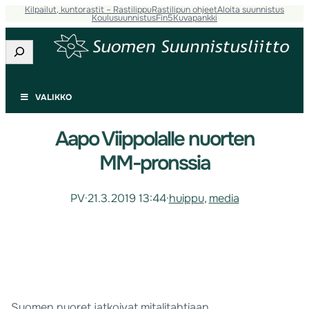
Kilpailut, kuntorastit – Rastilippu
Rastilipun ohjeet
Aloita suunnistus
Koulusuunnistus
Fin5
Kuvapankki
Etsi
VALIKKO
Aapo Viippolalle nuorten
MM-pronssia
PV
·
21.3.2019 13:44
·
huippu
, 
media
Suomen nuoret jatkoivat mitalitahtiaan