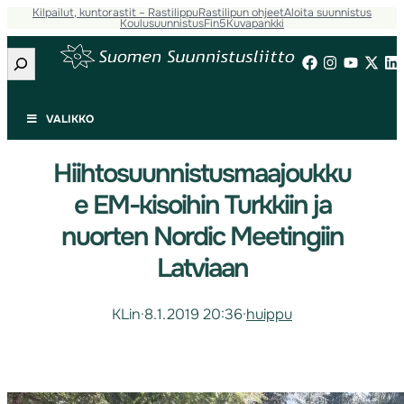
Kilpailut, kuntorastit – Rastilippu
Rastilipun ohjeet
Aloita suunnistus
Koulusuunnistus
Fin5
Kuvapankki
Etsi
VALIKKO
Hiihtosuunnistusmaajoukku
e EM-kisoihin Turkkiin ja
nuorten Nordic Meetingiin
Latviaan
KLin
·
8.1.2019 20:36
·
huippu