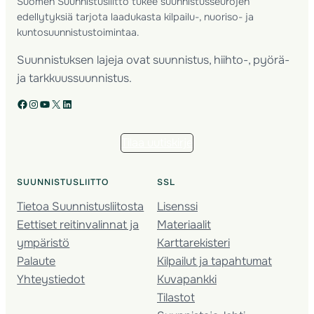
Suomen Suunnistusliitto tukee suunnistusseurojen
edellytyksiä tarjota laadukasta kilpailu-, nuoriso- ja
kuntosuunnistustoimintaa.
Suunnistuksen lajeja ovat suunnistus, hiihto-, pyörä-
ja tarkkuussuunnistus.
Facebook
Instagram
YouTube
X
LinkedIn
Tilaa uutiskirje
SUUNNISTUSLIITTO
SSL
Tietoa Suunnistusliitosta
Lisenssi
Eettiset reitinvalinnat ja
Materiaalit
ympäristö
Karttarekisteri
Palaute
Kilpailut ja tapahtumat
Yhteystiedot
Kuvapankki
Tilastot