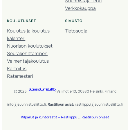
Suunnistaja-lehti
Verkkokauppa
KOULUTUKSET
SIVUSTO
Koulutus ja koulutus­
Tietosuoja
kalenteri
Nuorison koulutukset
Seura­kehittäminen
Valmentaja­koulutus
Kartoitus
Ratamestari
Suomen Suunnistusliitto
© 2025 ·
· Valimotie 10, 00380 Helsinki, Finland
info(a)suunnistusliitto.fi,
Rastilipun asiat
: rastilippu(a)suunnistusliitto.fi
Kilpailut ja kuntorastit – Rastilippu
:::
Rastilipun ohjeet