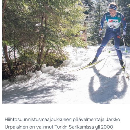
Hiihtosuunnistusmaajoukkueen päävalmentaja Jarkko
Urpalainen on valinnut Turkin Sarikamissa yli 2000