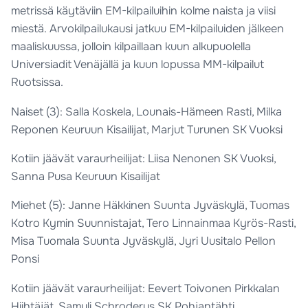
metrissä käytäviin EM-kilpailuihin kolme naista ja viisi
miestä. Arvokilpailukausi jatkuu EM-kilpailuiden jälkeen
maaliskuussa, jolloin kilpaillaan kuun alkupuolella
Universiadit Venäjällä ja kuun lopussa MM-kilpailut
Ruotsissa.
Naiset (3): Salla Koskela, Lounais-Hämeen Rasti, Milka
Reponen Keuruun Kisailijat, Marjut Turunen SK Vuoksi
Kotiin jäävät varaurheilijat: Liisa Nenonen SK Vuoksi,
Sanna Pusa Keuruun Kisailijat
Miehet (5): Janne Häkkinen Suunta Jyväskylä, Tuomas
Kotro Kymin Suunnistajat, Tero Linnainmaa Kyrös-Rasti,
Misa Tuomala Suunta Jyväskylä, Jyri Uusitalo Pellon
Ponsi
Kotiin jäävät varaurheilijat: Eevert Toivonen Pirkkalan
Hiihtäjät, Samuli Schroderus SK Pohjantähti