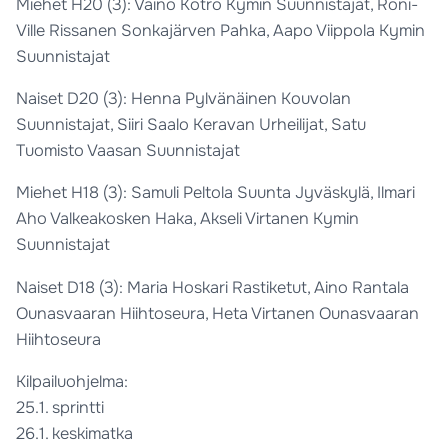
Miehet H20 (3): Väinö Kotro Kymin Suunnistajat, Roni-
Ville Rissanen Sonkajärven Pahka, Aapo Viippola Kymin
Suunnistajat
Naiset D20 (3): Henna Pylvänäinen Kouvolan
Suunnistajat, Siiri Saalo Keravan Urheilijat, Satu
Tuomisto Vaasan Suunnistajat
Miehet H18 (3): Samuli Peltola Suunta Jyväskylä, Ilmari
Aho Valkeakosken Haka, Akseli Virtanen Kymin
Suunnistajat
Naiset D18 (3): Maria Hoskari Rastiketut, Aino Rantala
Ounasvaaran Hiihtoseura, Heta Virtanen Ounasvaaran
Hiihtoseura
Kilpailuohjelma:
25.1. sprintti
26.1. keskimatka