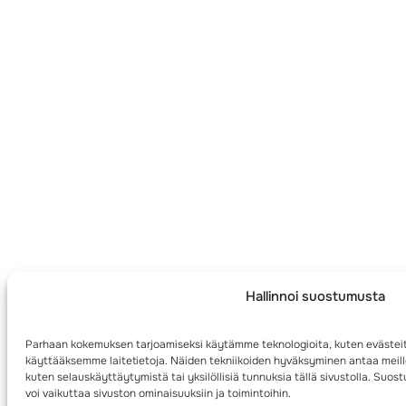
Hallinnoi suostumusta
Parhaan kokemuksen tarjoamiseksi käytämme teknologioita, kuten evästeit
käyttääksemme laitetietoja. Näiden tekniikoiden hyväksyminen antaa meille
kuten selauskäyttäytymistä tai yksilöllisiä tunnuksia tällä sivustolla. Su
voi vaikuttaa sivuston ominaisuuksiin ja toimintoihin.