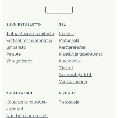
Tilaa uutiskirje
SUUNNISTUSLIITTO
SSL
Tietoa Suunnistusliitosta
Lisenssi
Eettiset reitinvalinnat ja
Materiaalit
ympäristö
Karttarekisteri
Palaute
Kilpailut ja tapahtumat
Yhteystiedot
Kuvapankki
Tilastot
Suunnistaja-lehti
Verkkokauppa
KOULUTUKSET
SIVUSTO
Koulutus ja koulutus­
Tietosuoja
kalenteri
Nuorison koulutukset