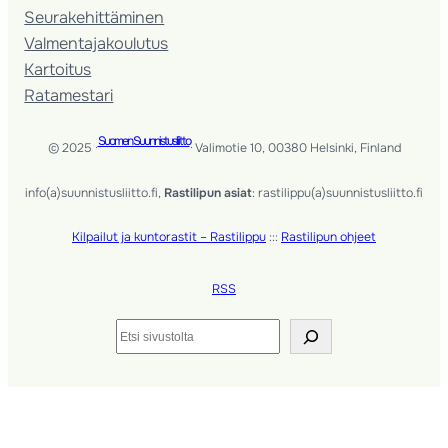
Seura­kehittäminen
Valmentaja­koulutus
Kartoitus
Ratamestari
Suomen Suunnistusliitto
© 2025 ·
· Valimotie 10, 00380 Helsinki, Finland
info(a)suunnistusliitto.fi,
Rastilipun asiat
: rastilippu(a)suunnistusliitto.fi
Kilpailut ja kuntorastit – Rastilippu
:::
Rastilipun ohjeet
RSS
Etsi