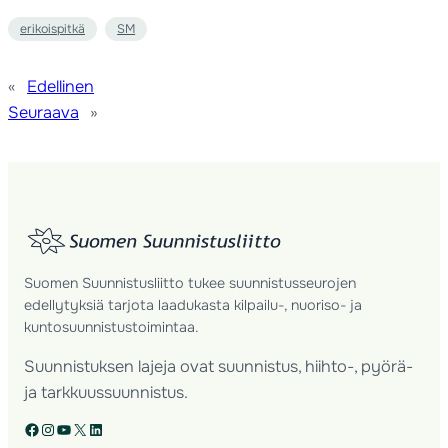
erikoispitkä
SM
«
Edellinen
Seuraava
»
Suomen Suunnistusliitto tukee suunnistusseurojen
edellytyksiä tarjota laadukasta kilpailu-, nuoriso- ja
kuntosuunnistustoimintaa.
Suunnistuksen lajeja ovat suunnistus, hiihto-, pyörä-
ja tarkkuussuunnistus.
Facebook
Instagram
YouTube
X
LinkedIn