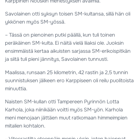
Karppinen Nouskin menestyksen avaimia.
Savolainen otti syksyn toisen SM-kultansa, sillä hän oli
ykkönen myös SM-yössä.
– Tässä on pienoinen putki päällä, kun tuli toinen
peräkäinen SM-kulta. Ei näitä vielä liiaksi ole. Juoksin
ensimmäistä kertaa aikuisten sarjassa SM-erikoispitkän
ja siitä tuli pieni jännitys, Savolainen tunnusti.
Maalissa, runsaan 25 kilometrin, 42 rastin ja 2,5 tunnin
suunnistuksen jälkeen ero Karppiseen oli reilu puolitoista
minuuttia.
Naisten SM-kullan otti Tampereen Pyrinnön Lotta
Karhola, joka niinikään voitti myös SM-yön. Karhola
meni menojaan jättäen muut ratkomaan himmeimpien
mitalien kohtalon.
– Vitosrastilta eteenpäin menin yksin, joten hajonnat