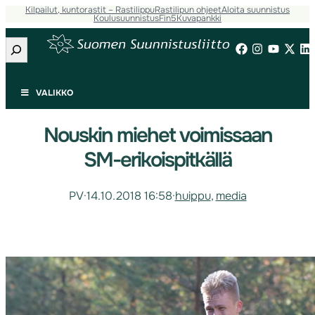
Kilpailut, kuntorastit – Rastilippu
Rastilipun ohjeet
Aloita suunnistus
Koulusuunnistus
Fin5
Kuvapankki
Etsi
VALIKKO
Nouskin miehet voimissaan
SM-erikoispitkällä
PV
·
14.10.2018 16:58
·
huippu
, 
media